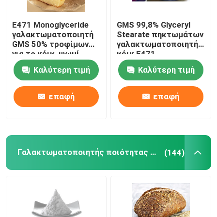
Πρώτη ύλη αρτοποιείων
E471 Monoglyceride
GMS 99,8% Glyceryl
γαλακτωματοποιητή
Stearate πηκτωμάτων
GMS 50% τροφίμων
γαλακτωματοποιητή
Sorbitan εστέρες λιπαρού οξέος
για το κέικ, ψωμί,
κέικ E471
βιομηχανία
Καλύτερη τιμή
Καλύτερη τιμή
ζαχαρωδών
προϊόντων
Λεκιθίνη μη ΓΤΟ
επαφή
επαφή
Γαλακτωματοποιητές ψωμιού
Γαλακτωματοποιητές αρτοποιείων
Γαλακτωματοποιητής ποιότητας τροφίμων
(144)
Γαλακτωματοποιητές παγωτού
Γλυκερίνη Monolaurate