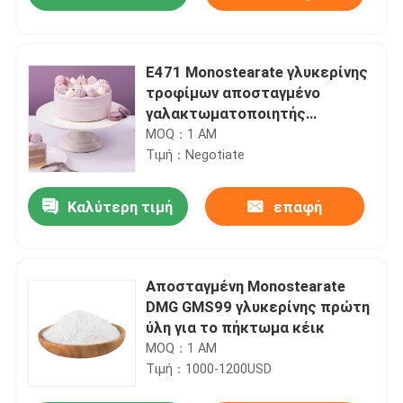
E471 Monostearate γλυκερίνης
τροφίμων αποσταγμένο
γαλακτωματοποιητής
πιστοποιητικό GMS DMG 95%
MOQ：1 ΑΜ
Halal
Τιμή：Negotiate
Καλύτερη τιμή
επαφή
Σπίτι
Αποσταγμένη Monostearate
DMG GMS99 γλυκερίνης πρώτη
ύλη για το πήκτωμα κέικ
Προϊόντα
MOQ：1 ΑΜ
Τιμή：1000-1200USD
Βίντεο