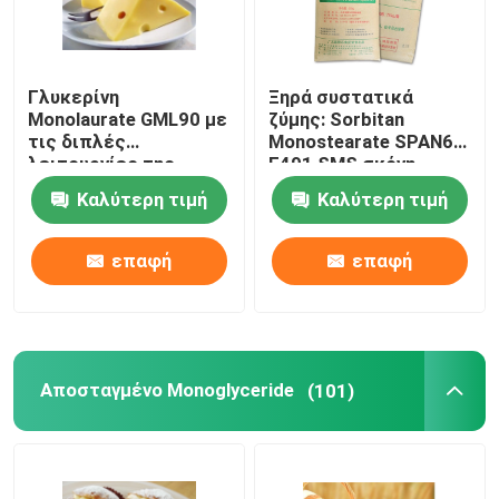
Γλυκερίνη
Ξηρά συστατικά
Monolaurate GML90 με
ζύμης: Sorbitan
τις διπλές
Monostearate SPAN60
λειτουργίες της
E491 SMS σκόνη
μετατροπής σε
Καλύτερη τιμή
Καλύτερη τιμή
μορφή γαλακτώματος
και του αντισηπτικού
επαφή
επαφή
Αποσταγμένο Monoglyceride
(101)