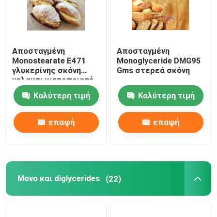
Αποσταγμένη
Αποσταγμένη
Monostearate E471
Monoglyceride DMG95
γλυκερίνης σκόνη
Gms στερεά σκόνη
γαλακτωματοποιητή
Καλύτερη τιμή
Καλύτερη τιμή
επαφή
επαφή
Μονο και diglycerides
(22)