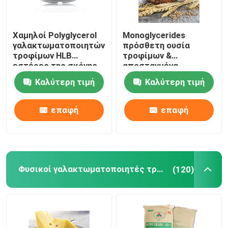
ΠΗΚΤΩΜΑ ΚΕΙΚ
Χαμηλοί Polyglycerol
Monoglycerides
γαλακτωματοποιητών
πρόσθετη ουσία
Λιπαντικά PVC
τροφίμων HLB
τροφίμων &
εστέρες της σκόνης
αποσταγμένα
λιπαρών οξέων PGE
Monoglycerides
Καλύτερη τιμή
Καλύτερη τιμή
DMG95
Πρόσθετο για αφρούς EPE
επαφή
επαφή
Αντιστατική πρόσθετη ουσία
Φυσικοί γαλακτωματοποιητές τροφίμων
(120)