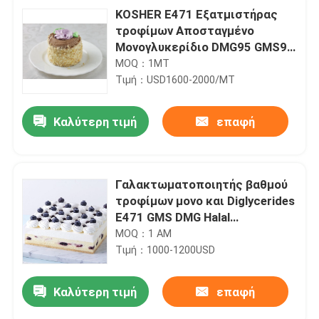
KOSHER E471 Εξατμιστήρας
τροφίμων Αποσταγμένο
Μονογλυκερίδιο DMG95 GMS99
Για προϊόν αρτοποιίας
MOQ：1MT
Τιμή：USD1600-2000/MT
Καλύτερη τιμή
επαφή
Γαλακτωματοποιητής βαθμού
τροφίμων μονο και Diglycerides
E471 GMS DMG Halal
πιστοποιητικών για το ψωμί
MOQ：1 ΑΜ
Τιμή：1000-1200USD
Καλύτερη τιμή
επαφή