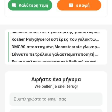
Καλύτερη τιμή
επαφή
Γαλακτωματοποιητής τροφίμων για το ψωμί και το κέικ μονο και diglycerides GMS40 την πρόσθετη ουσία τροφίμων E471
Monostearate E471 γλυκερίνης γαλακτωματοποιητής, μονο και Diglycerides, Monoglycerides
VR παρουσιάστε
Kosher Polyglycerol εστέρες του γαλακτωματοποιητή λιπαρών οξέων PGE
DMG90 αποσταγμένη Monostearate γλυκερίνης σκόνη
Σχετικά με εμάς
Σύνθετο πετρέλαιο γαλακτωματοποιητή πιστοποιητικών Halal για το ρύζι
Ένωση γαλακτωματοποιητή βαθμού τροφίμων HACCP για τη φυσική χρωστική ουσία
Γύρος εργοστασίων
GMS99 Monostearate E471 γλυκερίνης φυσικοί γαλακτωματοποιητές τροφίμων
GMS99 Monostearate γλυκερίνης γαλακτωματοποιητής βελτιωτών κέικ
Ποιοτικός έλεγχος
Γαλακτωματοποιητής παγωτού DGM 99%
ISO9001 ελάχιστος γαλακτωματοποιητής βαθμού τροφίμων πιστοποίησης DMG 99%
Επικοινωνήστε μαζί μας
Αφήστε ένα μήνυμα
Monostearate E471 γλυκερίνης νερού διασκορπίσιμη σκόνη
We bellen je snel terug!
Ασφαλείς γαλακτωματοποιητές τροφίμων βελτιωτών ψησίματος της κκπ πιστοποιημένοι
Ειδήσεις
Monostearate γλυκερίνης φυσικοί εδώδιμοι γαλακτωματοποιητές για τα μπισκότα
Γαλακτωματοποιητής βαθμού τροφίμων DMG95 DMG στα ψωμιά
Ζητήστε ένα απόσπασμα
Άσπρος κονιοποιημένος γαλακτωματοποιητής βαθμού τροφίμων DMG90 GMS