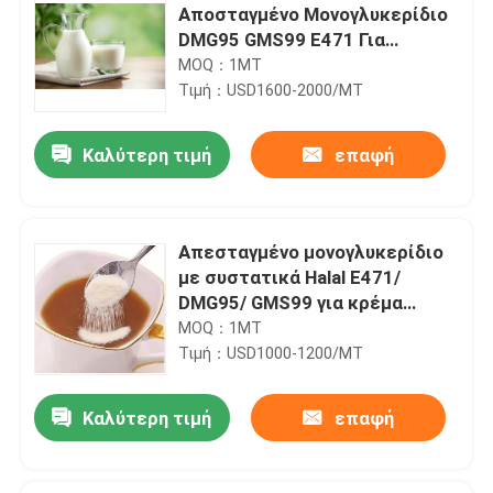
Αποσταγμένο Μονογλυκερίδιο
DMG95 GMS99 E471 Για
πρωτεϊνικά ποτά
MOQ：1MT
Τιμή：USD1600-2000/MT
Καλύτερη τιμή
επαφή
Απεσταγμένο μονογλυκερίδιο
με συστατικά Halal E471/
DMG95/ GMS99 για κρέμα
κρέμας χωρίς γαλακτοκομικά
MOQ：1MT
προϊόντα
Τιμή：USD1000-1200/MT
Καλύτερη τιμή
επαφή