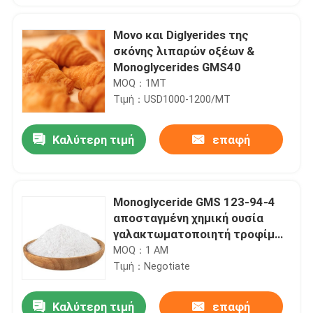
Μονο και Diglyerides της
σκόνης λιπαρών οξέων &
Monoglycerides GMS40
MOQ：1MT
Τιμή：USD1000-1200/MT
Καλύτερη τιμή
επαφή
Monoglyceride GMS 123-94-4
αποσταγμένη χημική ουσία
γαλακτωματοποιητή τροφίμων
καθημερινά
MOQ：1 ΑΜ
Τιμή：Negotiate
Καλύτερη τιμή
επαφή