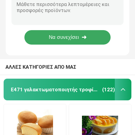
25kg/Bag αποσταγμένος Monoglycerides γαλακτωματοποιητής βαθμού τροφίμων
E471 γαλακτωματοποιητής τροφίμων
Κονιοποιημένη αγνότητα γαλακτωματοποιητή GMS 99,8% τροφίμων E471
48.0% Monoglyceride E471 φυσικοί γαλακτωματοποιητές τροφίμων
Glyceryl Stearate GMS E471 γαλακτωματοποιητής βαθμού τροφίμων
Γαλακτωματοποιητής ποιότητας τροφίμων
Αποσταγμένα DMG95 Monoglycerides ψωμιών βαθμού τροφίμων
Φυσικοί γαλακτωματοποιητές τροφίμων
ΑΛΛΕΣ ΚΑΤΗΓΟΡΙΕΣ ΑΠΟ ΜΑΣ
Αποσταγμένο Monoglyceride
E471 γαλακτωματοποιητής τροφίμων
(122)
Μονο και diglycerides
Monostearate γλυκερίνης
Γαλακτωματοποιητής βελτιωτών κέικ