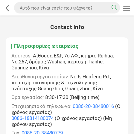
Contact Info
Πληροφορίες εταιρείας
Address:
Αίθουσα E&F, 7ο ΛΦ., κτήριο Ruihua,
No.267, δρόμος Wushan, περιοχή Tianhe,
Guangzhou, Κίνα
Διεύθυνση εργοστασίων:
Νο 6, Huafeng Rd.,
περιοχή οικονομικής & τεχνολογικής
ανάπτυξης Guangzhou, Guangzhou, Κίνα
Ωρα εργασίας:
8:30-17:30 (Beijing time)
Επιχειρησιακό τηλέφωνο:
0086-20-38480016
(Ο
χρόνος εργασίας)
0086-18814180074
(Ο χρόνος εργασίας) (Μη
χρόνου εργασίας)
Fax:
0086-20-38480779