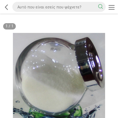
1
/
1