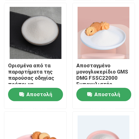
VR παρουσιάστε
Σχετικά με εμάς
Γύρος εργοστασίων
Ορισμένα από τα
Αποσταγμένο
παραρτήματα της
μονογλυκερίδιο GMS
Ποιοτικός έλεγχος
παρούσας οδηγίας
DMG FSSC22000
πρέπει να
Εμποχυλιστής
περιλαμβάνονται στο
τροφίμων E471
Αποστολή
Αποστολή
Επικοινωνήστε μαζί μας
παράρτημα της
παρούσας οδηγίας.
ερώτησης
ερώτησης
Ειδήσεις
Ζητήστε ένα απόσπασμα