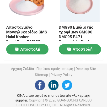
E471 γαλακτωματοποιητής τροφίμων
Αποσταγμένο
DMG90 Εμυλιστής
Γαλακτωματοποιητής ποιότητας τροφίμων
Μονογλυκερίδιο GMS
τροφίμων GMS90
Halal Kosher
DMG95 E471
Εγκρίθηκε DMG90 για
Επιστολές Kosher
Φυσικοί γαλακτωματοποιητές τροφίμων
αρτοποιία
Halal
Αποστολή
Αποστολή
Αποσταγμένο Monoglyceride
ερώτησης
ερώτησης
Αρχική Σελίδα
Περίπου εμείς
επαφή
Desktop Site
Μονο και diglycerides
Sitemap
Privacy Policy
Monostearate γλυκερίνης
ΚΙΝΑ αποσταγμένο monostearate γλυκερίνης
supplier.
Copyright © 2026 GUANGDONG CARDLO
Γαλακτωματοποιητής βελτιωτών κέικ
BIOTECHNOLOGY CO., LTD.. All Rights Reserved.