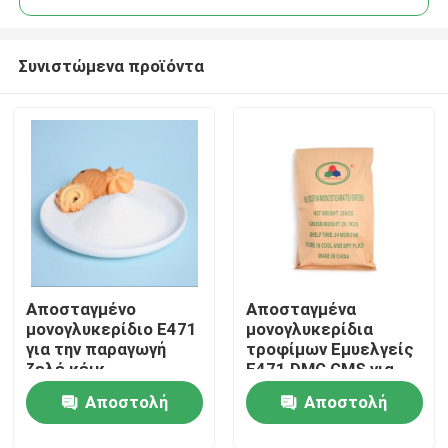
Συνιστώμενα προϊόντα
Αποσταγμένο
Αποσταγμένα
Σπίτι
μονογλυκερίδιο E471
μονογλυκερίδια
για την παραγωγή
τροφίμων Εμυελγείς
ζελέ κέικ
E471 DMG GMS για
Προϊόντα
την παραγωγή DATEM
Αποστολή
Αποστολή
Βίντεο
ερώτησης
ερώτησης