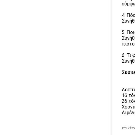
σύμφω
4. Πό
Συνήθ
5. Πο
Συνήθ
πιστο
6. Τι
Συνήθ
Συσκε
Λεπτο
16 τό
26 τό
Χρονι
Λιμέν
ετικέτ