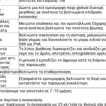
ιδιότητες λειτουργίας του
Δώστε μια πιό ομοιόμορφη παχύ globule διανομή
 -
μεγέθους με συνέπεια τη βελτιωμένη επίδραση
ner
λεύκανσης
έλες,
Μειώστε stickiness και την κρυστάλλωση ζάχαρης
es και
κατά συνέπεια βελτιώστε την ποιότητα βρώσης
λάτα
Βελτιώστε mastication και τη σύσταση, μαλακώστ
α
βάση γόμμας και διευκολύνετε το μίγμα, ειδικά γι
SBR και PVA
όντα
Το λίπος βοήθειας διασκορπίζει και συνδυάζει με
των
νερό και το άμυλο, αποτρέπει retrogradation αμύλ
μος αντι
Η μείωση ή εμποδίζει το άφρισμα κατά τη διάρκει
ζοντας
της παραγωγής
τορας
ικοβούτυρο
Βελτιώστε τη σταθεροποίηση
ώδη
Εξασφαλίστε ομοιομορφία, βελτιώστε τη δομή και
όντα
καταστήστε την παραγωγή ευκολότερη
τών
ποιήσουμε την αποστολή σε 7 -15 ημέρες.
σο περίπου η συσκευασία;
ως παρέχουμε τη συσκευασία ως 25 κλ/τσάντα. Φυσικά, εάν έ