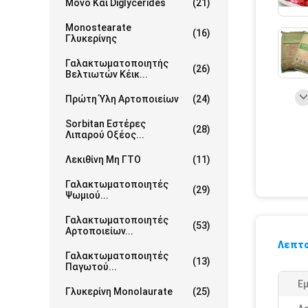
Μονο Και Diglycerides
(21)
Monostearate
(16)
Γλυκερίνης
Γαλακτωματοποιητής
(26)
Βελτιωτών Κέικ...
Πρώτη Ύλη Αρτοποιείων
(24)
Sorbitan Εστέρες
(28)
Λιπαρού Οξέος...
Λεκιθίνη Μη ΓΤΟ
(11)
Γαλακτωματοποιητές
(29)
Ψωμιού...
Γαλακτωματοποιητές
(53)
Αρτοποιείων...
Λεπτο
Γαλακτωματοποιητές
(13)
Παγωτού...
Ε
Γλυκερίνη Monolaurate
(25)