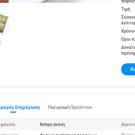
παραγγ
Τιμή:
Συσκε
λεπτομ
Χρόνο
Όροι 
Δυνατ
προσφ
Κ
μερής Ενημέρωση
Περιγραφή Προϊόντων
μφάνιση:
Άσπρη σκόνη
Αγνότ