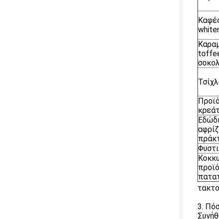
Καφές
white
Καραμ
toffe
σοκο
Τσίχλ
Προϊ
κρεά
Εδώδι
αφρί
πράκ
Φυστ
Κοκκ
προϊ
πατα
τακτο
3. Πό
Συνήθ