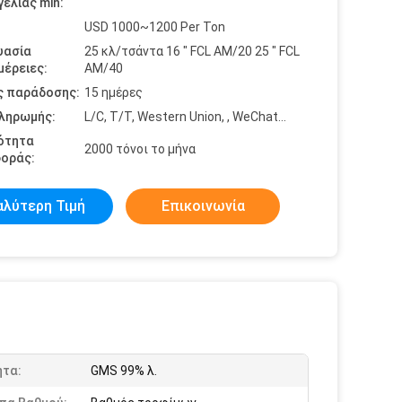
ελίας min:
USD 1000~1200 Per Ton
υασία
25 κλ/τσάντα 16 " FCL ΑΜ/20 25 " FCL
έρειες:
ΑΜ/40
ς παράδοσης:
15 ημέρες
πληρωμής:
L/C, T/T, Western Union, , WeChat…
ότητα
2000 τόνοι το μήνα
οράς:
αλύτερη Τιμή
Επικοινωνία
ητα:
GMS 99% λ.