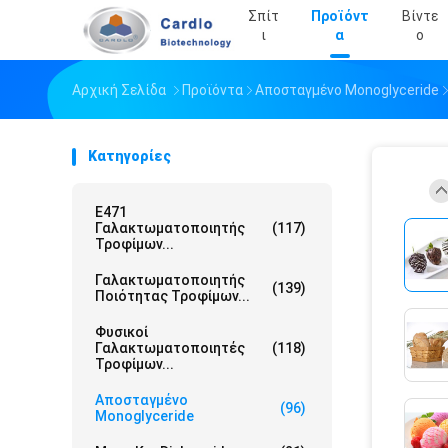
Σπίτ
Προϊόντ
Βίντε
Ι
Α
Ο
Αρχική Σελίδα
Προϊόντα
Αποσταγμένο Monoglyceride
Κατηγορίες
E471
Γαλακτωματοποιητής
(117)
Τροφίμων...
Γαλακτωματοποιητής
(139)
Ποιότητας Τροφίμων...
Φυσικοί
Γαλακτωματοποιητές
(118)
Τροφίμων...
Αποσταγμένο
(96)
Monoglyceride