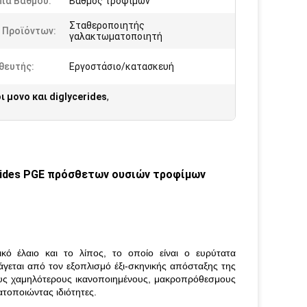
πα Βαθμού:
Βαθμός τροφίμων
Σταθεροποιητής
 Προϊόντων:
γαλακτωματοποιητή
θευτής:
Εργοστάσιο/κατασκευή
 μονο και diglycerides
,
ides PGE πρόσθετων ουσιών τροφίμων
κό έλαιο και το λίπος, το οποίο είναι ο ευρύτατα
εται από τον εξοπλισμό έξι-σκηνικής απόσταξης της
τους χαμηλότερους ικανοποιημένους, μακροπρόθεσμους
τοποιώντας ιδιότητες.