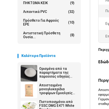
Λε
ΠΗΚΤΩΜΑ ΚΕΙΚ
(9)
Πι
Λιπαντικά PVC
(32)
Πρόσθετο Για Αφρούς
(10)
Ε
EPE
Αντιστατική Πρόσθετη
(8)
Ε
Ουσία...
Περιγ
Καλύτερα Προϊόντα
Εδώδ
Ορισμένα από τα
παραρτήματα της
παρούσας οδηγίας
πρέπει να
Περι
περιλαμβάνονται στο
Αποσταγμένα
παράρτημα της
μονογλυκερίδια
Αποστα
παρούσας οδηγίας.
τροφίμων Εμυελγείς
εφαρμο
E471 DMG GMS για την
Γερμαν
παραγωγή DATEM
Πιστοποιημένοι από
σταθερ
FSSC DMG E471 White