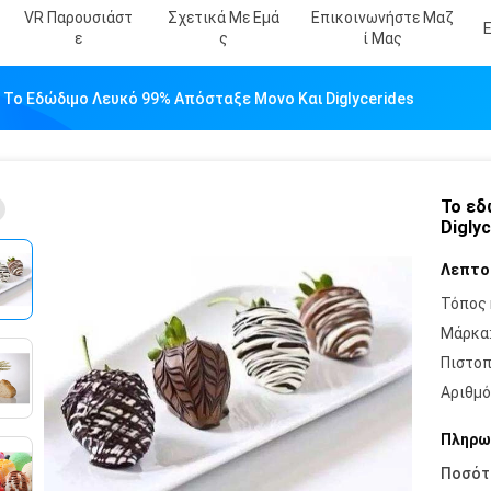
VR Παρουσιάστ
Σχετικά Με Εμά
Επικοινωνήστε Μαζ
Ε
Σ
Ί Μας
Το Εδώδιμο Λευκό 99% Απόσταξε Μονο Και Diglycerides
Το εδ
Digly
Λεπτο
Τόπος 
Μάρκα
Πιστοπ
Αριθμό
Πληρω
Ποσότ