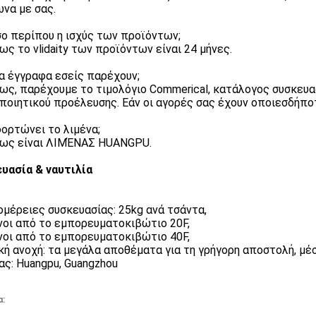
να με σας.
σο περίπου η ισχύς των προϊόντων;
ως το vlidaity των προϊόντων είναι 24 μήνες.
ια έγγραφα εσείς παρέχουν;
ως, παρέχουμε το τιμολόγιο Commerical, κατάλογος συσκευα
ποιητικού προέλευσης. Εάν οι αγορές σας έχουν οποιεσδήποτ
 φορτώνει το λιμένα;
ως είναι ΛΙΜΈΝΑΣ HUANGPU.
υασία & ναυτιλία
μέρειες συσκευασίας: 25kg ανά τσάντα,
νοι από το εμπορευματοκιβώτιο 20F,
νοι από το εμπορευματοκιβώτιο 40F,
κή ανοχή: τα μεγάλα αποθέματα για τη γρήγορη αποστολή, μέ
ας: Huangpu, Guangzhou
α: