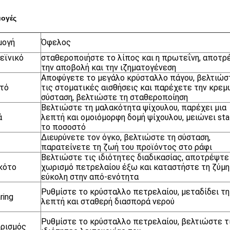
ογές
μογή
Όφελος
εϊνικό
σταθεροποιήστε το λίπος και η πρωτεΐνη, αποτρ
την αποβολή και την ιζηματογένεση
Αποφύγετε το μεγάλο κρύσταλλο πάγου, βελτιώσ
τό
τις στοματικές αισθήσεις και παρέχετε την κρε
σύσταση, βελτιώστε τη σταθεροποίηση
Βελτιώστε τη μαλακότητα ψίχουλου, παρέχει μια
ά
λεπτή και ομοιόμορφη δομή ψίχουλου, μειώνει stal
το ποσοστό
Διευρύνετε τον όγκο, βελτιώστε τη σύσταση,
παρατείνετε τη ζωή του προϊόντος στο ράφι
Βελτιώστε τις ιδιότητες διαδικασίας, αποτρέψτε
κότο
χωρισμό πετρελαίου έξω και καταστήστε τη ζύμη
εύκολη στην από-ενότητα
Ρυθμίστε το κρύσταλλο πετρελαίου, μεταδίδει τη
ring
λεπτή και σταθερή διασπορά νερού
Ρυθμίστε το κρύσταλλο πετρελαίου, βελτιώστε τ
ρισμός