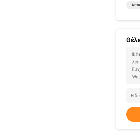
Αποσ
Θέλε
Ik 
λεπ
Ευχ
Wac