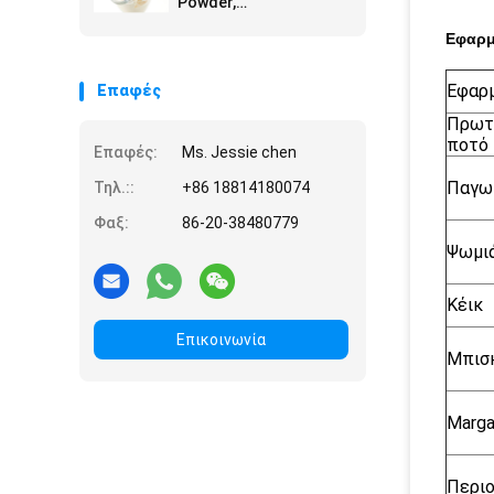
Powder,
γαλακτωματοποιητές
και σταθεροποιητής
Εφαρμ
τροφίμων για παγωτό
Εφαρ
Επαφές
Πρωτ
ποτό
Επαφές:
Ms. Jessie chen
Παγω
Τηλ.::
+86 18814180074
Φαξ:
86-20-38480779
Ψωμι
Κέικ
Επικοινωνία
Μπισ
Marga
Περιο