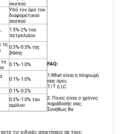
σκοπού
Υπό τον όρο του
διαφορετικού
σκοπού
,
1.5%-2% του
πετρελαίου
ε τη
0.3%-0.5% της
α
βάσης
 το
FAQ:
0.1%-1.0%
ου
1.What είναι η πληρωμή
α
0.1%-1.0%
σας όροι;
T/T ή LC.
0.1%-0.2%
2. Ποιος είναι ο χρόνος
0.3%-1.0% του
παράδοσής σας;
αμύλου
Συνήθως θα
χετε τις ειδικές απαιτήσεις σε τους,