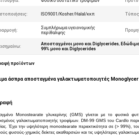
ιτουργία:
Φυσικό συστατικό τροφίμων
Πρότυ
στοποιήσεις:
ISO9001/Kosher/Halal/κκπ
Τύπος
Συμπλήρωμα υγειονομικής
φαρμογή:
Προμη
περίθαλψης
Αποσταγμένοι μονο και Diglycerides
,
Εδώδιμοι
πισημαίνω:
99% μονο και Diglycerides
ραφή προϊόντων
ιμα άσπρα αποσταγμένα γαλακτωματοποιητές Monoglycer
γραφή
γμένο Monostearate γλυκερίνης (GMS) γίνεται με το φυσικά φυτι
σμένος γαλακτωματοποιητής τροφίμων. DM-99 GMS του Cardlo παράγ
ίας. Έχει την υψηλότερη monostearate περιεκτικότητα σε (> 99%), 
ούς φυσούς-χημικός δείκτες ακαθαρσιών και τις υψηλότερες γαλακτωμα