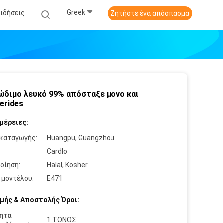
Greek
Ειδήσεις
Ζητήστε ένα απόσπασμα
ώδιμο λευκό 99% απόσταξε μονο και
cerides
μέρειες:
καταγωγής:
Huangpu, Guangzhou
:
Cardlo
οίηση:
Halal, Kosher
 μοντέλου:
E471
μής & Αποστολής Όροι:
ητα
1 ΤΟΝΟΣ