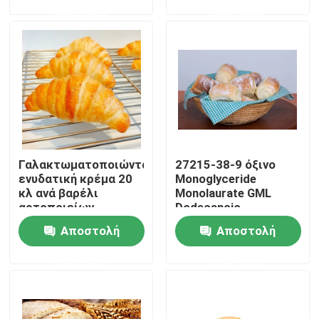
ερώτησης
ερώτησης
VR παρουσιάστε
Σχετικά με εμάς
Γύρος εργοστασίων
Γαλακτωματοποιώντας
27215-38-9 όξινο
Ποιοτικός έλεγχος
ενυδατική κρέμα 20
Monoglyceride
κλ ανά βαρέλι
Monolaurate GML
αρτοποιείων
Dodecanoic
Επικοινωνήστε μαζί μας
γαλακτωματοποιητών
γλυκερίνης
Αποστολή
Αποστολή
ψωμιού HALAL
γαλακτωματοποιητών
ψωμιού
ερώτησης
ερώτησης
Ειδήσεις
Ζητήστε ένα απόσπασμα