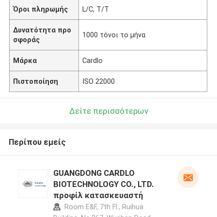
Όροι πληρωμής
L/C, T/T
Δυνατότητα προ
1000 τόνοι το μήνα
σφοράς
Μάρκα
Cardlo
Πιστοποίηση
ISO 22000
Δείτε περισσότερων
Περίπου εμείς
GUANGDONG CARDLO
BIOTECHNOLOGY CO., LTD.
προφίλ κατασκευαστή
Room E&F, 7th Fl., Ruihua