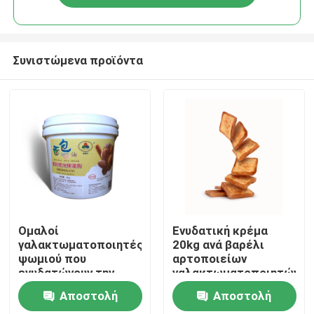
Συνιστώμενα προϊόντα
Σπίτι
Ομαλοί
Ενυδατική κρέμα
γαλακτωματοποιητές
20kg ανά βαρέλι
ψωμιού που
αρτοποιείων
Προϊόντα
ενυδατώνουν την
γαλακτωματοποιητών
κρέμα 5kg ή 20kg ανά
ψωμιού HALAL
Αποστολή
Αποστολή
βαρέλι
Βίντεο