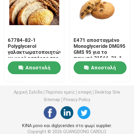
E471 γαλακτωματοποιητής τροφίμων
Γαλακτωματοποιητής ποιότητας τροφίμων
67784-82-1
E471 αποσταγμένο
Polyglycerol
Monoglyceride DMG95
γαλακτωματοποιητών
GMS 95 για το
Φυσικοί γαλακτωματοποιητές τροφίμων
ψωμιού εστέρες της
παγωτό 31566-31-1
κιτρινωπής σκόνης
Αποστολή
Αποστολή
λιπαρών οξέων PGE
Αποσταγμένο Monoglyceride
E475
ερώτησης
ερώτησης
Μονο και diglycerides
Αρχική Σελίδα
Περίπου εμείς
επαφή
Desktop Site
Sitemap
Privacy Policy
Monostearate γλυκερίνης
ΚΙΝΑ μονο και diglycerides στο ψωμί supplier.
Γαλακτωματοποιητής βελτιωτών κέικ
Copyright © 2026 GUANGDONG CARDLO