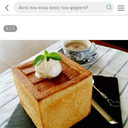
2
/
2