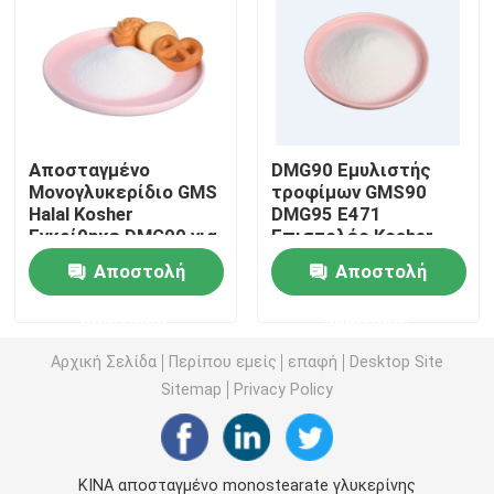
E471 γαλακτωματοποιητής τροφίμων
Γαλακτωματοποιητής ποιότητας τροφίμων
Αποσταγμένο
DMG90 Εμυλιστής
Μονογλυκερίδιο GMS
τροφίμων GMS90
Φυσικοί γαλακτωματοποιητές τροφίμων
Halal Kosher
DMG95 E471
Εγκρίθηκε DMG90 για
Επιστολές Kosher
αρτοποιία
Halal
Αποσταγμένο Monoglyceride
Αποστολή
Αποστολή
ερώτησης
ερώτησης
Μονο και diglycerides
Αρχική Σελίδα
Περίπου εμείς
επαφή
Desktop Site
Sitemap
Privacy Policy
Monostearate γλυκερίνης
Γαλακτωματοποιητής βελτιωτών κέικ
ΚΙΝΑ αποσταγμένο monostearate γλυκερίνης