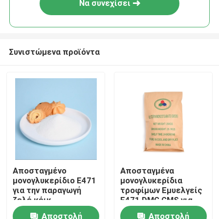
Να συνεχίσει
Συνιστώμενα προϊόντα
Σπίτι
Αποσταγμένο
Αποσταγμένα
μονογλυκερίδιο E471
μονογλυκερίδια
Προϊόντα
για την παραγωγή
τροφίμων Εμυελγείς
ζελέ κέικ
E471 DMG GMS για
την παραγωγή DATEM
Αποστολή
Αποστολή
Βίντεο