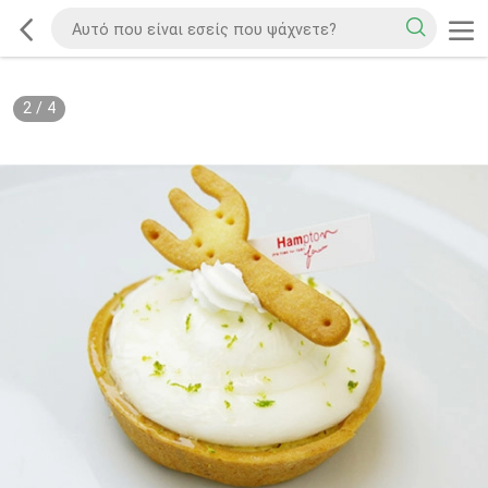
2
/
4