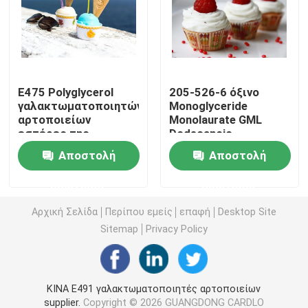
E471 γαλακτωματοποιητής τροφίμων
Γαλακτωματοποιητής ποιότητας τροφίμων
E475 Polyglycerol
205-526-6 όξινο
γαλακτωματοποιητών
Monoglyceride
αρτοποιείων
Monolaurate GML
Φυσικοί γαλακτωματοποιητές τροφίμων
εστέρες της
Dodecanoic
κιτρινωπής σκόνης
γλυκερίνης
Αποστολή
Αποστολή
λιπαρών οξέων PGE
γαλακτωματοποιητών
Αποσταγμένο Monoglyceride
Bakey
ερώτησης
ερώτησης
Μονο και diglycerides
Αρχική Σελίδα
Περίπου εμείς
επαφή
Desktop Site
Sitemap
Privacy Policy
Monostearate γλυκερίνης
ΚΙΝΑ E491 γαλακτωματοποιητές αρτοποιείων
Γαλακτωματοποιητής βελτιωτών κέικ
supplier.
Copyright © 2026 GUANGDONG CARDLO