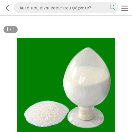
1
/
1