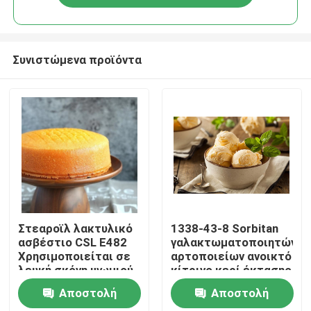
Συνιστώμενα προϊόντα
Σπίτι
Στεαροϊλ λακτυλικό
1338-43-8 Sorbitan
ασβέστιο CSL E482
γαλακτωματοποιητών
Χρησιμοποιείται σε
αρτοποιείων ανοικτό
Προϊόντα
λευκή σκόνη ψωμιού
κίτρινο κερί έκτασης
E491 εστέρων
Αποστολή
Αποστολή
λιπαρού οξέος
Βίντεο