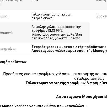
εριεκτικότητα
99%
Ιδιότη
:
Γαλακτώδης άσπρη κέρινη
ρώμα:
Συσκε
στερεά σκόνη
Ασφαλής γαλακτωματοποιητής
τροφίμων GMS 99%,
φαρμογή:
γαλακτωματοποιητής 25KG/Bag
στη σοκολάτα, γαλακτωματοπο
Στερεός γαλακτωματοποιητής πρόσθετων ο
πισημαίνω:
Αποσταγμένο γαλακτωματοποιητής Monogly
ραφή προϊόντων
Πρόσθετες ουσίες τροφίμων, γαλακτωματοποιητής και απ
σταθεροποιητών
Γαλακτωματοποιητής τροφίμων & προμηθευ
Αποσταγμένο Monoglyceri
ναι Monoglycerides χρηματοκιβώτιο που καταναλώνει;