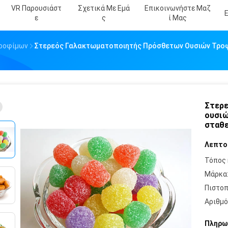
VR Παρουσιάστ
Σχετικά Με Εμά
Επικοινωνήστε Μαζ
Ε
Σ
Ί Μας
Τροφίμων
Στερεός Γαλακτωματοποιητής Πρόσθετων Ουσιών Τροφ
Στερ
ουσιώ
σταθε
Λεπτο
Τόπος 
Μάρκα
Πιστοπ
Αριθμό
Πληρω