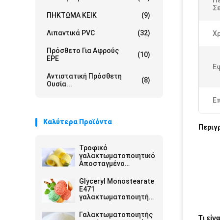
Π
Σε
ΠΗΚΤΩΜΑ ΚΕΙΚ
(9)
Λιπαντικά PVC
(32)
Χ
Πρόσθετο Για Αφρούς
(10)
EPE
Ε
Αντιστατική Πρόσθετη
(8)
Ουσία...
Ε
Καλύτερα Προϊόντα
Περιγ
Τροφικό
γαλακτωματοποιητικό
Αποσταγμένο
Μονογλυκερίδιο Κίνα
Εργοστάσιο Off Λευκή
Glyceryl Monostearate
σκόνη για μαργαρίνη
E471
γαλακτωματοποιητή
τροφίμων
σταθεροποιητών GMS
Γαλακτωματοποιητής
Τι εί