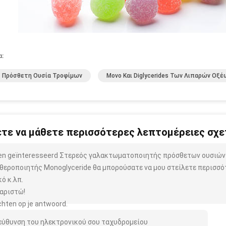
α:
1 Πρόσθετη Ουσία Τροφίμων
Μονο Και Diglycerides Των Λιπαρών Οξέ
τε να μάθετε περισσότερες λεπτομέρειες σχετ
ben geïnteresseerd Στερεός γαλακτωματοποιητής πρόσθετων ουσιώ
θεροποιητής Monoglyceride θα μπορούσατε να μου στείλετε περισσό
κό κ.λπ.
αριστώ!
hten op je antwoord.