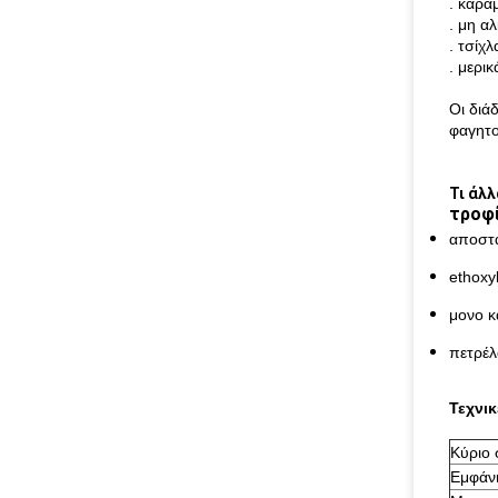
. καρα
. μη α
. τσίχλ
. μερι
Οι διά
φαγητο
Τι άλ
τροφ
αποστα
ethoxy
μονο κ
πετρέλ
Τεχνι
Κύριο 
Εμφάν