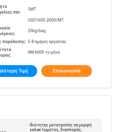
ητα
1MT
ελίας min:
USD1600-2000/MT
υασία
25kg/bag
έρειες:
ς παράδοσης:
5-8 ημέρες εργασίας
ότητα
ΑΜ 6000 το μήνα
οράς:
αλύτερη Τιμή
Επικοινωνία
Ιδιότητες μετατροπής σε μορφή
γαλακτώματος, διασποράς,