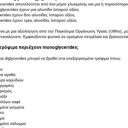
ycerides αποτελούνται από ένα μόριο γλυκερίνης και μια ή περισσότερε
glycerides έχουν μια αλυσίδα λιπαρού οξέος
ycerides έχουν δύο αλυσίδες λιπαρού οξέος
cerides έχουν τρεις αλυσίδες λιπαρού οξέος
α με μια αξιολόγηση από την Παγκόσμια Οργάνωση Υγείας (cWho), μονο
ταναλώνετε. Εμφανίζονται φυσικά σε ορισμένα πετρέλαια και βρίσκοντα
τρόφιμα περιέχουν monoglycerides;
αι diglycerides μπορεί να βρεθεί στα επεξεργασμένα τρόφιμα όπως:
as
να αγαθά
υρα καρυδιών
ργαρίνη
ορισμός
νέζα
ολόγοι καφέ
μένα γεύματα
τό
ωμα
ημένο κάλυμμα