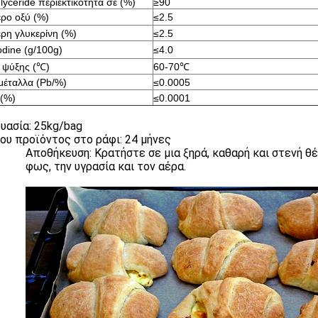
yceride περιεκτικότητα σε (%)
≥90
ρο οξύ (%)
≤2.5
ρη γλυκερίνη (%)
≤2.5
odine (g/100g)
≤4.0
 ψύξης (℃)
60-70℃
μέταλλα (Pb/%)
≤0.0005
(%)
≤0.0001
υασία: 25kg/bag
ου προϊόντος στο ράφι: 24 μήνες
Αποθήκευση: Κρατήστε σε μια ξηρά, καθαρή και στενή θ
φως, την υγρασία και τον αέρα.