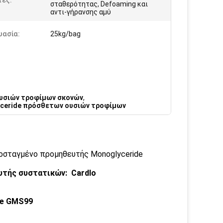
τες:
σταθερότητας, Defoaming και
αντι-γήρανσης αμύ
υασία:
25kg/bag
υσιών τροφίμων σκονών
,
ceride πρόσθετων ουσιών τροφίμων
οσταγμένο προμηθευτής Monoglyceride
τής συστατικών: Cardlo
de GMS99