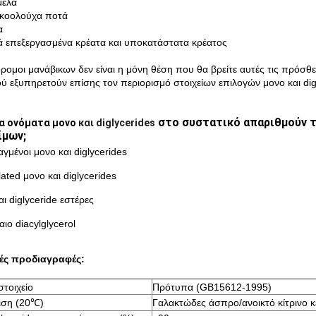
μέλα
λκοολούχα ποτά
α
κά επεξεργασμένα κρέατα και υποκατάστατα κρέατος
δρομοι μανάβικων δεν είναι η μόνη θέση που θα βρείτε αυτές τις πρόσθε
ύ εξυπηρετούν επίσης τον περιορισμό στοιχείων επιλογών μονο και dig
στο συστατικό απαριθμούν 
λα ονόματα μονο
και diglycerides
ίμων;
γμένοι μονο και diglycerides
lated μονο και diglycerides
αι diglyceride εστέρες
αιο diacylglycerol
κές προδιαγραφές:
στοιχείο
Πρότυπα (GB15612-1995)
ιση (20℃)
Γαλακτώδες άσπρο/ανοικτό κίτρινο κ