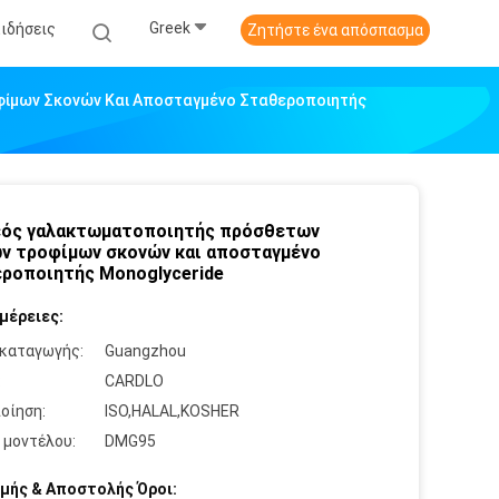
Greek
Ειδήσεις
Ζητήστε ένα απόσπασμα
ίμων Σκονών Και Αποσταγμένο Σταθεροποιητής
εός γαλακτωματοποιητής πρόσθετων
ν τροφίμων σκονών και αποσταγμένο
ροποιητής Monoglyceride
μέρειες:
καταγωγής:
Guangzhou
:
CARDLO
οίηση:
ISO,HALAL,KOSHER
 μοντέλου:
DMG95
μής & Αποστολής Όροι: