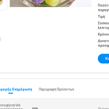
Ποσότ
παραγγ
Τιμή:
Συσκε
λεπτομ
Χρόνο
Δυνατ
προσφ
Κ
μερής Ενημέρωση
Περιγραφή Προϊόντων
onoglyceride