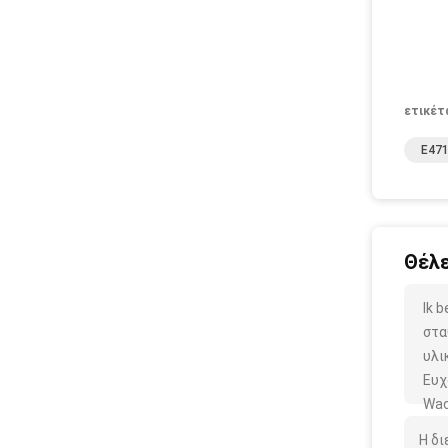
ετικέτ
E47
Θέλε
Ik 
στα
υλι
Ευχ
Wac