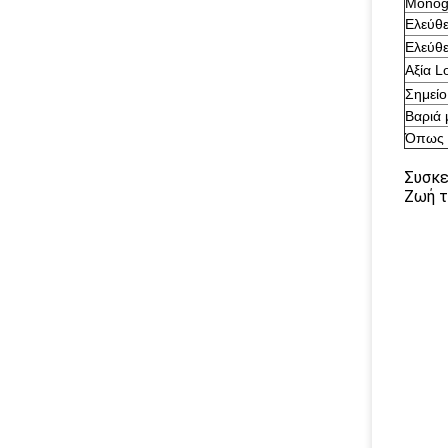
Monogl
Ελεύθε
Ελεύθε
Αξία L
Σημείο
Βαριά 
Όπως 
Συσκε
Ζωή τ