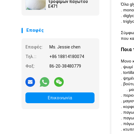
παγωτού
τροφίμων παγωτού
Όλα gl
E471
. mono
. digl
.
trigly
Επαφές
Σύμφων
που κα
Επαφές:
Ms. Jessie chen
Ποια 
Τηλ.::
+86 18814180074
Μονο κ
Φαξ:
86-20-38480779
. ψωμί
. tortill
. ψημέ
. βούτ
.
μα
. περι
Επικοινωνία
. μαγιο
. κορφ
. παγω
. παγω
. πάγ
. κτυπ