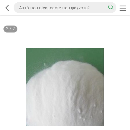
2
/
2