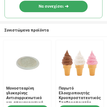
Να συνεχίσει
Συνιστώμενα προϊόντα
Σπίτι
Μονοστεαρίνη
Παγωτό
Προϊόντα
γλυκερίνης
Ελουχιοποιητής
Αντισυρρικνωτικό
Κρυοπροστατευτικός
και απομακρυντικό
Σταθεροποιητής
Βίντεο