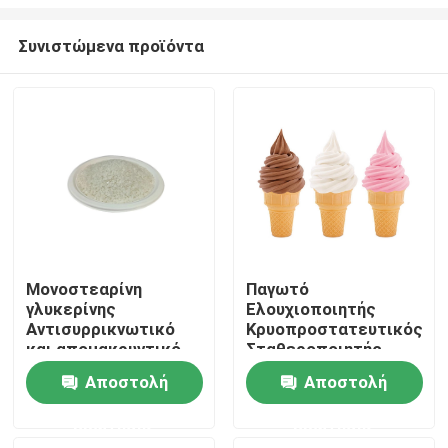
Συνιστώμενα προϊόντα
Μονοστεαρίνη
Παγωτό
γλυκερίνης
Ελουχιοποιητής
Σπίτι
Αντισυρρικνωτικό
Κρυοπροστατευτικός
και απομακρυντικό
Σταθεροποιητής
μούχλας για αφρό
Αποσταγμένο
Προϊόντα
Αποστολή
Αποστολή
EPE
Μονογλυκερίδιο E471
China Factory
ερώτησης
ερώτησης
Βίντεο