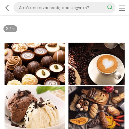
2
/
6