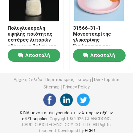
E471 γαλακτωματοποιητής τροφίμων
Πολυγλυκερόλη
31566-31-1
υψηλής ποιότητας
Μονοστεαρίτης
Γαλακτωματοποιητής ποιότητας τροφίμων
εστέρες λιπαρών
γλυκερίνης
οξέων για βελτίωση
Εμυλουργός και
της υφής με ανώτερη
σταθεροποιητής
Φυσικοί γαλακτωματοποιητές τροφίμων
Αποστολή
Αποστολή
γαλακτοποίηση
τροφικής ποιότητας
για κρέμα
ερώτησης
ερώτησης
Αποσταγμένο Monoglyceride
Αρχική Σελίδα
Περίπου εμείς
επαφή
Desktop Site
Sitemap
Privacy Policy
Μονο και diglycerides
Monostearate γλυκερίνης
ΚΙΝΑ μονο και diglycerides των λιπαρών οξέων
e471 supplier.
Copyright © 2026 GUANGDONG
CARDLO BIOTECHNOLOGY CO., LTD.. All Rights
Γαλακτωματοποιητής βελτιωτών κέικ
Reserved. Developed by
ECER