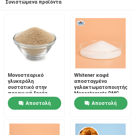
Συνιστώμενα προϊόντα
Μονοστεαρικό
Whitener καφέ
γλυκερόλη
αποσταγμένο
συστατικό στην
γαλακτωματοποιητής
παραγωγή ξηρής
Monostearate DMG
Σπίτι
ζύμης για προϊόντα
γλυκερίνης
Αποστολή
Αποστολή
αρτοποιίας
γαλακτώδες λευκό
Προϊόντα
ερώτησης
ερώτησης
Βίντεο