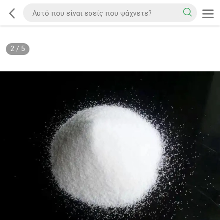
2
/
5