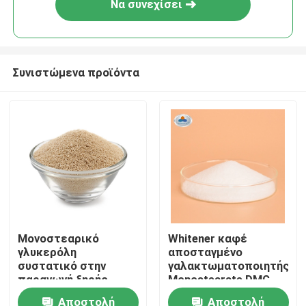
Να συνεχίσει
Συνιστώμενα προϊόντα
Σπίτι
Μονοστεαρικό
Whitener καφέ
γλυκερόλη
αποσταγμένο
Προϊόντα
συστατικό στην
γαλακτωματοποιητής
παραγωγή ξηρής
Monostearate DMG
ζύμης για προϊόντα
γλυκερίνης
Αποστολή
Αποστολή
Βίντεο