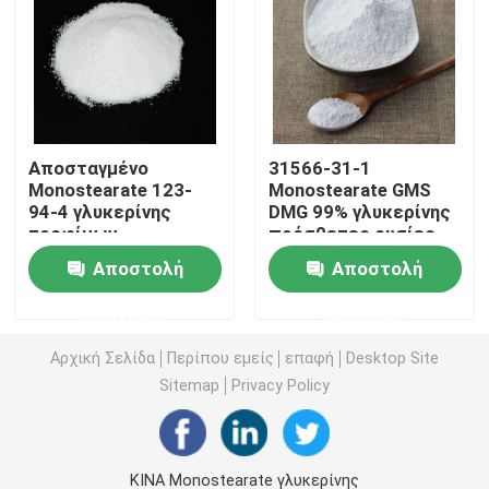
E471 γαλακτωματοποιητής τροφίμων
Γαλακτωματοποιητής ποιότητας τροφίμων
Αποσταγμένο
31566-31-1
Monostearate 123-
Monostearate GMS
Φυσικοί γαλακτωματοποιητές τροφίμων
94-4 γλυκερίνης
DMG 99% γλυκερίνης
τροφίμων
πρόσθετες ουσίες
φοινικέλαιου
τροφίμων αγνότητας
Αποσταγμένο Monoglyceride
Αποστολή
Αποστολή
συστατικό
ερώτησης
ερώτησης
Μονο και diglycerides
Αρχική Σελίδα
Περίπου εμείς
επαφή
Desktop Site
Sitemap
Privacy Policy
Monostearate γλυκερίνης
Γαλακτωματοποιητής βελτιωτών κέικ
ΚΙΝΑ Monostearate γλυκερίνης