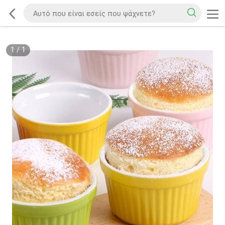
1
/
1