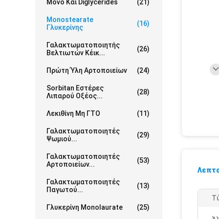
Μονο Και Diglycerides
(21)
Monostearate
(16)
Γλυκερίνης
Γαλακτωματοποιητής
(26)
Βελτιωτών Κέικ...
Πρώτη Ύλη Αρτοποιείων
(24)
Sorbitan Εστέρες
(28)
Λιπαρού Οξέος...
Λεκιθίνη Μη ΓΤΟ
(11)
Γαλακτωματοποιητές
(29)
Ψωμιού...
Γαλακτωματοποιητές
(53)
Αρτοποιείων...
Λεπτο
Γαλακτωματοποιητές
(13)
Παγωτού...
Τ
Γλυκερίνη Monolaurate
(25)