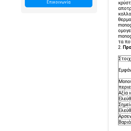
Επικοινωνία
κρύστ
αποτρ
κολλο
θερμο
monog
ομογε
monog
τα πο
2.
Προ
Στοιχ
Εμφάν
Monos
περιε
Αξία 
Ελεύθ
Σημεί
Ελεύθ
Αρσεν
Βαριά