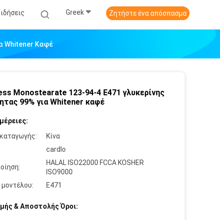
Greek
Ειδήσεις
Ζητήστε ένα απόσπασμα
α Whitener Καφέ
ess Monostearate 123-94-4 E471 γλυκερίνης
ητας 99% για Whitener καφέ
μέρειες:
καταγωγής:
Κίνα
:
cardlo
HALAL ISO22000 FCCA KOSHER
οίηση:
ISO9000
 μοντέλου:
E471
μής & Αποστολής Όροι: