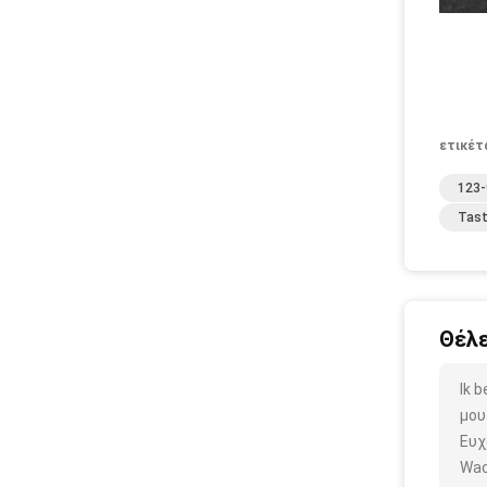
ετικέτ
123-
Tast
Θέλε
Ik 
μου
Ευχ
Wac