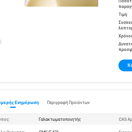
Ποσότ
παραγγ
Τιμή:
Συσκε
λεπτομ
Χρόνο
Δυνατ
προσφ
Κ
μερής Ενημέρωση
Περιγραφή Προϊόντων
ύπος:
Γαλακτωματοποιητής
CAS Αρ