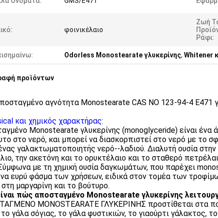
λλα Ονόματα:
GMS/E471
Εφαρμ
Ζωή Τ
ικό:
φοινικέλαιο
Προϊό
Ράφι:
πισημαίνω:
Odorless Monostearate γλυκερίνης
,
Whitener 
ραφή προϊόντων
ποσταγμένο αγνότητα Monostearate CAS ΝΟ 123-94-4 E471 γ
sical και χημικός χαρακτήρας
:
αγμένο Monostearate γλυκερίνης (monoglyceride) είναι ένα 
υτο στο νερό, και μπορεί να διασκορπιστεί στο νερό με το σφ
 ένας γαλακτωματοποιητής νερό--λαδιού. Διαλυτή ουσία στην
λιο, την ακετόνη και το ορυκτέλαιο και το σταθερό πετρέλαι
Σύμφωνα με τη χημική ουσία δαγκωμάτων, που παρέχει monos
ένα ευρύ φάσμα των χρήσεων, ειδικά στον τομέα των τροφίμ
 στη μαργαρίνη και το βούτυρο.
ίναι πώς αποσταγμένο Monostearate γλυκερίνης λειτουργ
ΑΓΜΕΝΟ MONOSTEARATE ΓΛΥΚΕΡΙΝΗΣ προστίθεται στα ποτά 
το γάλα σόγιας, το γάλα φυστικιών, το γιαούρτι γάλακτος, το