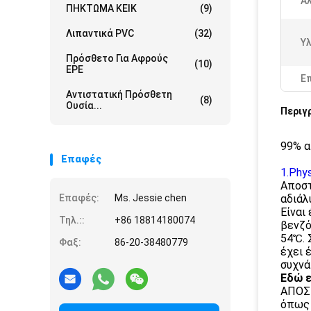
Ά
ΠΗΚΤΩΜΑ ΚΕΙΚ
(9)
Λιπαντικά PVC
(32)
Υλ
Πρόσθετο Για Αφρούς
(10)
EPE
Ε
Αντιστατική Πρόσθετη
(8)
Ουσία...
Περιγ
99% α
Επαφές
1.Phy
Αποστ
Επαφές:
Ms. Jessie chen
αδιάλ
Είναι
Τηλ.::
+86 18814180074
βενζό
54℃. 
Φαξ:
86-20-38480779
έχει 
συχνά
Εδώ ε
ΑΠΟΣΤ
όπως 