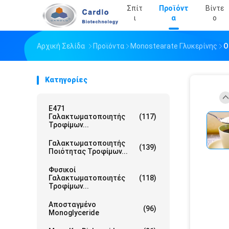
Σπίτ
Προϊόντ
Βίντε
Ι
Α
Ο
Αρχική Σελίδα
Προϊόντα
Monostearate Γλυκερίνης
O
Κατηγορίες
E471
Γαλακτωματοποιητής
(117)
Τροφίμων...
Γαλακτωματοποιητής
(139)
Ποιότητας Τροφίμων...
Φυσικοί
Γαλακτωματοποιητές
(118)
Τροφίμων...
Αποσταγμένο
(96)
Monoglyceride