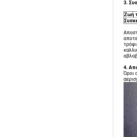
3. Συ
Ζωή 
Συσκ
Αποστ
αποτε
τρόφι
καλλυ
αβλαβ
4. Απ
Όροι 
αερισ