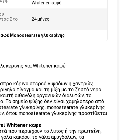
ογή:
Whitener καφέ
ου
ντος Στο
24 μήνες
καφέ Monostearate γλυκερίνης
λυκερίνης για Whitener καφέ
άσπρο κέρινο στερεό νιφάδων ή χαντρών,
ριγηλό τίναγμα και τη μίξη με το ζεστό νερό.
 καυτή αιθανόλη οργανικών διαλυτών, το
ο. Το σημείο ψύξης δεν είναι χαμηλότερο από
tearate γλυκερίνης, monostearate γλυκερίνης
ων, όπου monostearate γλυκερίνης προστίθεται
εί Whitener καφέ
που περιέχουν το λίπος ή την πρωτεΐνη,
 γάλα κακάου, το γάλα αμυγδάλων, τα