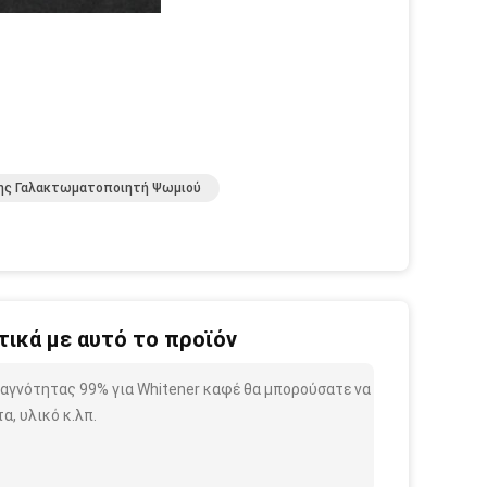
νης Γαλακτωματοποιητή Ψωμιού
ικά με αυτό το προϊόν
ς αγνότητας 99% για Whitener καφέ θα μπορούσατε να
, υλικό κ.λπ.