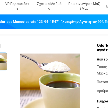
VR Παρουσιάστ
Σχετικά Με Εμά
Επικοινωνήστε Μαζ
Ε
Σ
Ί Μας
dorless Monostearate 123-94-4 E471 Γλυκερίνης Αγνότητας 99% Γι
Odorl
αγνότ
Λεπτο
Τόπος 
Μάρκα
Πιστοπ
Αριθμό
Πληρω