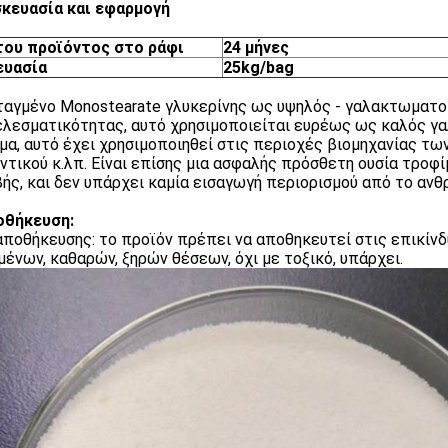
σκευασία και εφαρμογή
του προϊόντος στο ράφι
24 μήνες
ευασία
25kg/bag
αγμένο Monostearate γλυκερίνης ως υψηλός - γαλακτωματο
λεσματικότητας, αυτό χρησιμοποιείται ευρέως ως καλός γ
μα, αυτό έχει χρησιμοποιηθεί στις περιοχές βιομηχανίας των
ντικού κ.λπ. Είναι επίσης μια ασφαλής πρόσθετη ουσία τροφί
ής, και δεν υπάρχει καμία εισαγωγή περιορισμού από το αν
οθήκευση:
αποθήκευσης: το προϊόν πρέπει να αποθηκευτεί στις επικίνδυ
μένων, καθαρών, ξηρών θέσεων, όχι με τοξικό, υπάρχει.