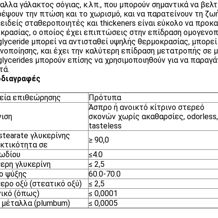
αλλα γάλακτος σόγιας, κ.λπ., που μπορούν σημαντικά να βελτ
έψουν την πτώση και το χωρισμό, και να παρατείνουν τη ζωή
ειδείς σταθεροποιητές και thickeners είναι εύκολο να προκ
κρασίας, ο οποίος έχει επιπτώσεις στην επίδραση ομογενοπ
lyceride μπορεί να αντισταθεί υψηλής θερμοκρασίας, μπορεί 
νοποίησης, και έχει την καλύτερη επίδραση μετατροπής σε
lycerides μπορούν επίσης να χρησιμοποιηθούν για να παραγ
τά.
διαγραφές
εία επιθεώρησης
Πρότυπα
Άσπρο ή ανοικτό κίτρινο στερεό
ιση
σκονών χωρίς ακαθαρσίες, odorless,
tasteless
tearate γλυκερίνης
≥ 90,0
κτικότητα σε
ιωδίου
≤4.0
ερη γλυκερίνη
≤ 2,5
ο ψύξης
60.0-70.0
ερο οξύ (στεατικό οξύ)
≤ 2,5
ικό (όπως)
≤ 0,0001
 μέταλλα (plumbum)
≤ 0,0005