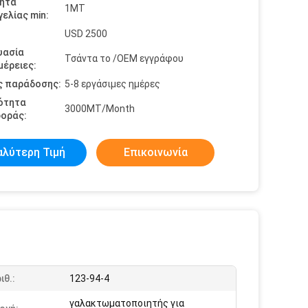
ητα
1MT
ελίας min:
USD 2500
υασία
Τσάντα το /OEM εγγράφου
έρειες:
ς παράδοσης:
5-8 εργάσιμες ημέρες
ότητα
3000MT/Month
οράς:
αλύτερη Τιμή
Επικοινωνία
ιθ.:
123-94-4
γαλακτωματοποιητής για