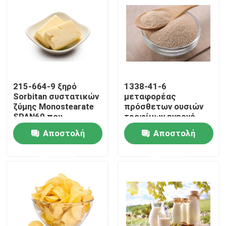
VR παρουσιάστε
Σχετικά με εμάς
215-664-9 ξηρό
1338-41-6
Γύρος εργοστασίων
Sorbitan συστατικών
μεταφορέας
ζύμης Monostearate
πρόσθετων ουσιών
SPAN60 που
τροφίμων ενεργό
Ποιοτικός έλεγχος
βελτιώνει την
Sorbitan ζύμης
Αποστολή
Αποστολή
πλαστικότητα
Monostearate E491
SPAN60
ερώτησης
ερώτησης
Επικοινωνήστε μαζί μας
Ειδήσεις
Ζητήστε ένα απόσπασμα