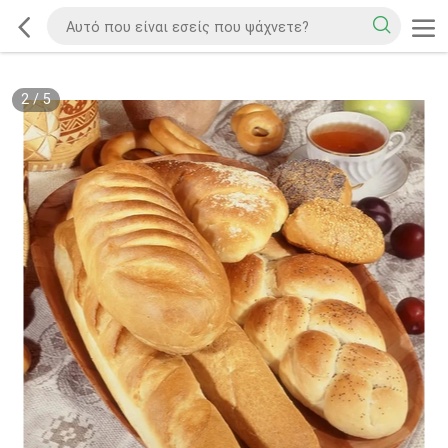
2
/
5