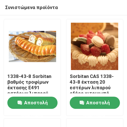
Συνιστώμενα προϊόντα
1338-43-8 Sorbitan
Sorbitan CAS 1338-
βαθμός τροφίμων
43-8 έκταση 20
έκτασης E491
εστέρων λιπαρού
Σπίτι
εστέρων λιπαρού
οξέος κιτρινωπό
οξέος ανοικτό
κερί 60 80 E491
Αποστολή
Αποστολή
κίτρινο κερί
Προϊόντα
Emulsfier
ερώτησης
ερώτησης
Βίντεο