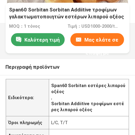
Span60 Sorbitan Sorbitan Addiitive τροφίμων
γαλακτωματοποιητών εστέρων λιπαρού οξέος
Monostearate
MOQ：1 τόνος
Τιμή：USD1000-2000/ton
Καλύτερη τιμή
Μας ελάτε σε
επαφή με
Περιγραφή προϊόντων
Span60 Sorbitan εστέρες λιπαρού
οξέος
Ειδικότερα:
,
Sorbitan Addiitive τροφίμων εστέ
ρες λιπαρού οξέος
Όροι πληρωμής
L/C, T/T