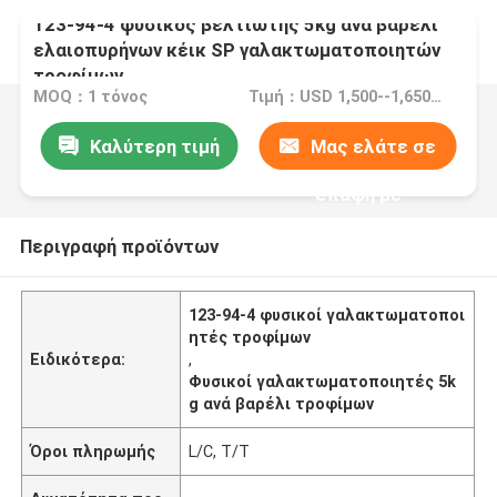
123-94-4 φυσικός βελτιωτής 5kg ανά βαρέλι
ελαιοπυρήνων κέικ SP γαλακτωματοποιητών
τροφίμων
MOQ：1 τόνος
Τιμή：USD 1,500--1,650/Ton FOB Port Guangzhou, China
Καλύτερη τιμή
Μας ελάτε σε
επαφή με
Περιγραφή προϊόντων
123-94-4 φυσικοί γαλακτωματοποι
ητές τροφίμων
Ειδικότερα:
,
Φυσικοί γαλακτωματοποιητές 5k
g ανά βαρέλι τροφίμων
Όροι πληρωμής
L/C, T/T