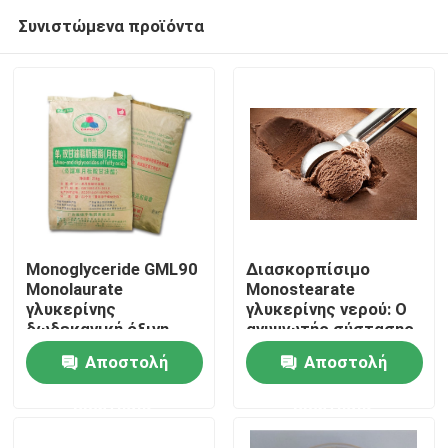
Συνιστώμενα προϊόντα
Monoglyceride GML90
Διασκορπίσιμο
Monolaurate
Monostearate
γλυκερίνης
γλυκερίνης νερού: Ο
Σπίτι
δωδεκανική όξινη
ανυψωτής σύστασης
σκόνη για τα τρόφιμα
παγωτού για
Αποστολή
Αποστολή
κρεμώδη και ομαλό
Προϊόντα
παγωμένους
ερώτησης
ερώτησης
μεταχειρίζεται
Βίντεο