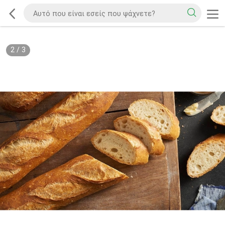
2
/
3