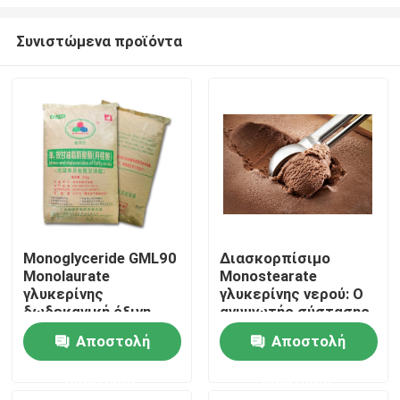
Συνιστώμενα προϊόντα
Monoglyceride GML90
Διασκορπίσιμο
Monolaurate
Monostearate
Σπίτι
γλυκερίνης
γλυκερίνης νερού: Ο
δωδεκανική όξινη
ανυψωτής σύστασης
σκόνη για τα τρόφιμα
παγωτού για
Προϊόντα
Αποστολή
Αποστολή
κρεμώδη και ομαλό
παγωμένους
ερώτησης
ερώτησης
μεταχειρίζεται
Βίντεο