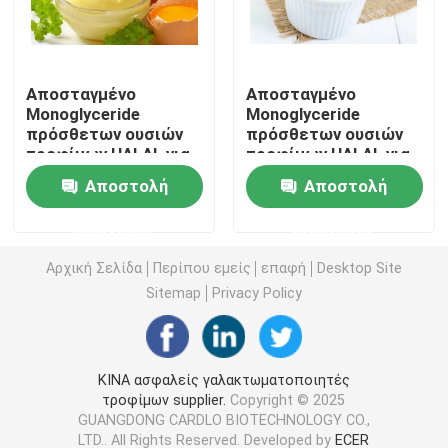
E471 γαλακτωματοποιητής τροφίμων
Αποσταγμένο
Αποσταγμένο
Monoglyceride
Monoglyceride
Γαλακτωματοποιητής ποιότητας τροφίμων
πρόσθετων ουσιών
πρόσθετων ουσιών
τροφίμων HALAL για
τροφίμων HALAL για
τη μαγιονέζα
την κόλλα
Φυσικοί γαλακτωματοποιητές τροφίμων
Αποστολή
Αποστολή
ερώτησης
ερώτησης
Αποσταγμένο Monoglyceride
Αρχική Σελίδα
Περίπου εμείς
επαφή
Desktop Site
Sitemap
Privacy Policy
Μονο και diglycerides
Monostearate γλυκερίνης
ΚΙΝΑ ασφαλείς γαλακτωματοποιητές
τροφίμων supplier.
Copyright © 2025
GUANGDONG CARDLO BIOTECHNOLOGY CO.,
Γαλακτωματοποιητής βελτιωτών κέικ
LTD.. All Rights Reserved. Developed by
ECER