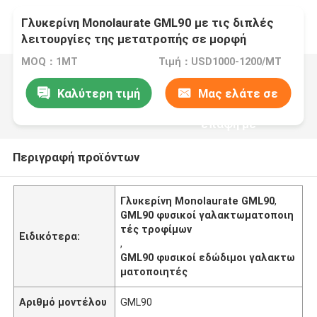
Γλυκερίνη Monolaurate GML90 με τις διπλές
λειτουργίες της μετατροπής σε μορφή
γαλακτώματος και του αντισηπτικού
MOQ：1MT
Τιμή：USD1000-1200/MT
Καλύτερη τιμή
Μας ελάτε σε
επαφή με
Περιγραφή προϊόντων
Γλυκερίνη Monolaurate GML90
,
GML90 φυσικοί γαλακτωματοποιη
τές τροφίμων
Ειδικότερα:
,
GML90 φυσικοί εδώδιμοι γαλακτω
ματοποιητές
Αριθμό μοντέλου
GML90