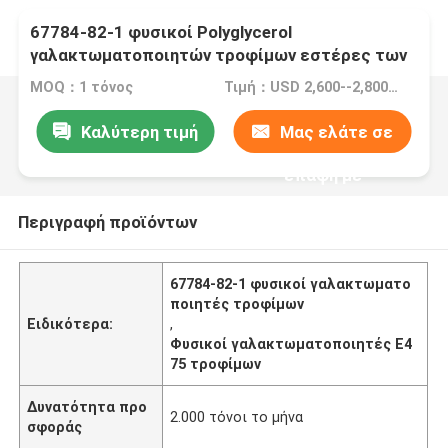
67784-82-1 φυσικοί Polyglycerol
γαλακτωματοποιητών τροφίμων εστέρες των
λιπαρών οξέων PGE E475
MOQ：1 τόνος
Τιμή：USD 2,600--2,800/Ton FOB Port Guangzhou, China
Καλύτερη τιμή
Μας ελάτε σε
επαφή με
Περιγραφή προϊόντων
67784-82-1 φυσικοί γαλακτωματο
ποιητές τροφίμων
Ειδικότερα:
,
Φυσικοί γαλακτωματοποιητές E4
75 τροφίμων
Δυνατότητα προ
2.000 τόνοι το μήνα
σφοράς