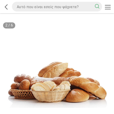
2
/
6