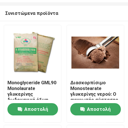
Συνιστώμενα προϊόντα
Monoglyceride GML90
Διασκορπίσιμο
Monolaurate
Monostearate
Σπίτι
γλυκερίνης
γλυκερίνης νερού: Ο
δωδεκανική όξινη
ανυψωτής σύστασης
σκόνη για τα τρόφιμα
παγωτού για
Προϊόντα
Αποστολή
Αποστολή
κρεμώδη και ομαλό
παγωμένους
ερώτησης
ερώτησης
μεταχειρίζεται
Βίντεο