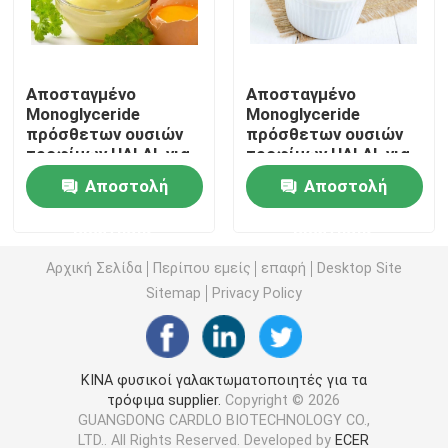
E471 γαλακτωματοποιητής τροφίμων
Αποσταγμένο
Αποσταγμένο
Monoglyceride
Monoglyceride
Γαλακτωματοποιητής ποιότητας τροφίμων
πρόσθετων ουσιών
πρόσθετων ουσιών
τροφίμων HALAL για
τροφίμων HALAL για
τη μαγιονέζα
την κόλλα
Φυσικοί γαλακτωματοποιητές τροφίμων
Αποστολή
Αποστολή
ερώτησης
ερώτησης
Αποσταγμένο Monoglyceride
Αρχική Σελίδα
Περίπου εμείς
επαφή
Desktop Site
Sitemap
Privacy Policy
Μονο και diglycerides
Monostearate γλυκερίνης
ΚΙΝΑ φυσικοί γαλακτωματοποιητές για τα
τρόφιμα supplier.
Copyright © 2026
GUANGDONG CARDLO BIOTECHNOLOGY CO.,
Γαλακτωματοποιητής βελτιωτών κέικ
LTD.. All Rights Reserved. Developed by
ECER