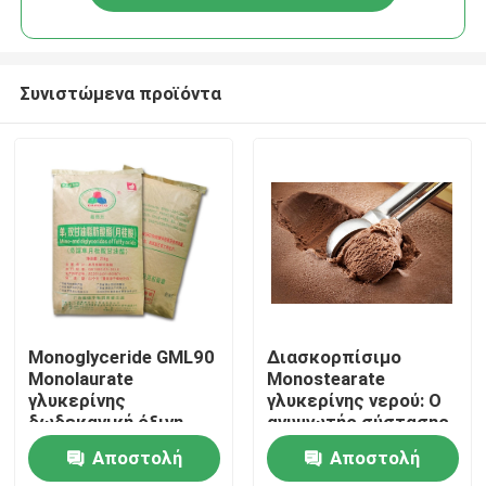
Συνιστώμενα προϊόντα
Σπίτι
Monoglyceride GML90
Διασκορπίσιμο
Monolaurate
Monostearate
γλυκερίνης
γλυκερίνης νερού: Ο
Προϊόντα
δωδεκανική όξινη
ανυψωτής σύστασης
σκόνη για τα τρόφιμα
παγωτού για
Αποστολή
Αποστολή
κρεμώδη και ομαλό
Βίντεο