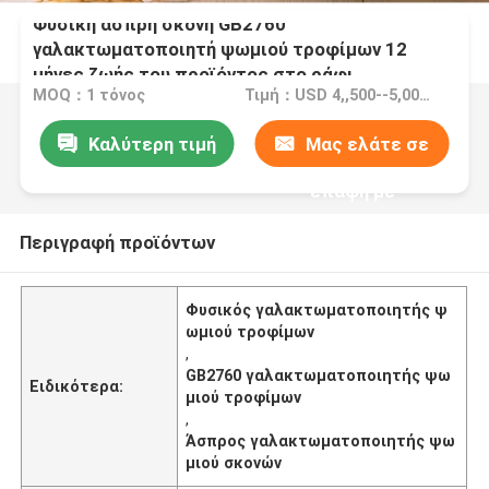
Φυσική άσπρη σκόνη GB2760
γαλακτωματοποιητή ψωμιού τροφίμων 12
μήνες ζωής του προϊόντος στο ράφι
MOQ：1 τόνος
Τιμή：USD 4,,500--5,000/ton FOB Port Guangzhou
Καλύτερη τιμή
Μας ελάτε σε
επαφή με
Περιγραφή προϊόντων
Φυσικός γαλακτωματοποιητής ψ
ωμιού τροφίμων
,
GB2760 γαλακτωματοποιητής ψω
Ειδικότερα:
μιού τροφίμων
,
Άσπρος γαλακτωματοποιητής ψω
μιού σκονών