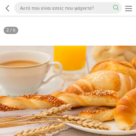
2
/
6