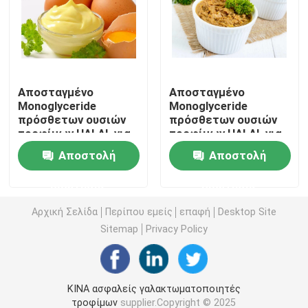
E471 γαλακτωματοποιητής τροφίμων
Γαλακτωματοποιητής ποιότητας τροφίμων
Αποσταγμένο
Αποσταγμένο
Monoglyceride
Monoglyceride
πρόσθετων ουσιών
πρόσθετων ουσιών
Φυσικοί γαλακτωματοποιητές τροφίμων
τροφίμων HALAL για
τροφίμων HALAL για
τη μαγιονέζα
την κόλλα
Αποστολή
Αποστολή
Αποσταγμένο Monoglyceride
ερώτησης
ερώτησης
Μονο και diglycerides
Αρχική Σελίδα
Περίπου εμείς
επαφή
Desktop Site
Sitemap
Privacy Policy
Monostearate γλυκερίνης
ΚΙΝΑ ασφαλείς γαλακτωματοποιητές
Γαλακτωματοποιητής βελτιωτών κέικ
τροφίμων
supplier.Copyright © 2025