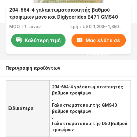
204-664-4 γαλακτωματοποιητής βαθμού
τροφίμων μονο και Diglycerides E471 GMS40
D50
MOQ：1 τόνος
Τιμή：USD 1,200--1,350/ton FOB Port Guangzhou
Καλύτερη τιμή
Μας ελάτε σε
επαφή με
Περιγραφή προϊόντων
204-664-4 γαλακτωματοποιητής
βαθμού τροφίμων
,
Γαλακτωματοποιητής GMS40
Ειδικότερα:
βαθμού τροφίμων
,
Γαλακτωματοποιητής D50 βαθμού
τροφίμων