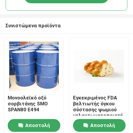
Συνιστώμενα προϊόντα
Σπίτι
Μονοολεϊκό οξύ
Εγκεκριμένος FDA
σορβιτάνης SMO
βελτιωτής όγκου
SPAN80 E494
σύστασης ψωμιού
Προϊόντα
γαλακτωματοποιητή
DMG βαθμού
Αποστολή
Αποστολή
τροφίμων
Βίντεο