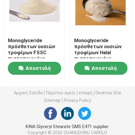
E471 γαλακτωματοποιητής τροφίμων
Γαλακτωματοποιητής ποιότητας τροφίμων
Monoglyceride
Monoglyceride
πρόσθετων ουσιών
πρόσθετων ουσιών
τροφίμων FSSC
τροφίμων Halal
Φυσικοί γαλακτωματοποιητές τροφίμων
πιστοποιημένο
πιστοποιημένο
αποσταγμένο μη
αποσταγμένο
Αποστολή
Αποστολή
γαλακτοκομικό
Whitener καφέ
Αποσταγμένο Monoglyceride
συστατικό
συστατικό
ερώτησης
ερώτησης
κορφολόγων
Μονο και diglycerides
Αρχική Σελίδα
Περίπου εμείς
επαφή
Desktop Site
Sitemap
Privacy Policy
Monostearate γλυκερίνης
ΚΙΝΑ Glyceryl Stearate GMS E471 supplier.
Γαλακτωματοποιητής βελτιωτών κέικ
Copyright © 2026 GUANGDONG CARDLO