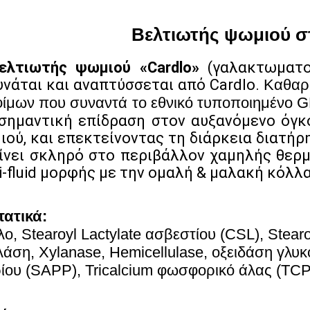
Βελτιωτής ψωμιού σ
ελτιωτής ψωμιού «Cardlo»
(γαλακτωματο
υνάται και αναπτύσσεται από Cardlo.
Καθαρί
ίμων που συναντά το εθνικό τυποποιημένο 
 σημαντική επίδραση στον αυξανόμενο όγκ
ιού, και επεκτείνοντας τη διάρκεια διατήρ
γίνει σκληρό στο περιβάλλον χαμηλής θερμ
-fluid μορφής με την ομαλή & μαλακή κόλλα
τατικά:
ο, Stearoyl Lactylate ασβεστίου (CSL), Stearo
άση, Xylanase, Hemicellulase, οξειδάση γλυκ
ίου (SAPP), Tricalcium φωσφορικό άλας (TCP)