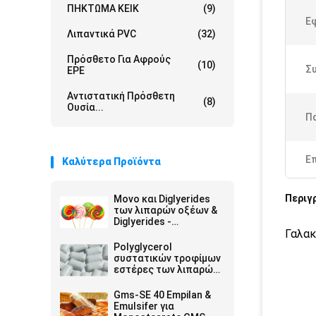
ΠΗΚΤΩΜΑ ΚΕΙΚ
(9)
Ε
Λιπαντικά PVC
(32)
Πρόσθετο Για Αφρούς
(10)
Σ
EPE
Αντιστατική Πρόσθετη
(8)
Ουσία...
Π
Ε
Καλύτερα Προϊόντα
Περιγ
Μονο και Diglyerides
των λιπαρών οξέων &
Diglyerides -
Monoglyceride E471
Γαλακ
GMS40
Polyglycerol
συστατικών τροφίμων
εστέρες των λιπαρών
οξέων E475 PGES
Gms-SE 40 Empilan &
Emulsifer για