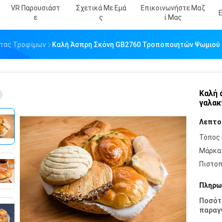
VR Παρουσιάστ
Σχετικά Με Εμά
Επικοινωνήστε Μαζ
Ε
Σ
Ί Μας
ητας Τροφίμων
Καλή Άσπρη Σκόνη GB2760 Τροποποιητών Ψωμιού
Καλή 
γαλακ
Λεπτο
Τόπος 
Μάρκα
Πιστοπ
Πληρω
Ποσότ
παραγγ