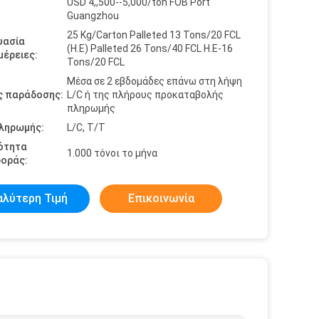
USD 4,,500--5,000/ton FOB Port
Guangzhou
25 Kg/Carton Palleted 13 Tons/20 FCL
υασία
(Η.Ε) Palleted 26 Tons/40 FCL Η.Ε-16
έρειες:
Tons/20 FCL
Μέσα σε 2 εβδομάδες επάνω στη λήψη
ς παράδοσης:
L/C ή της πλήρους προκαταβολής
πληρωμής
πληρωμής:
L/C, T/T
ότητα
1.000 τόνοι το μήνα
οράς:
αλύτερη Τιμή
Επικοινωνία