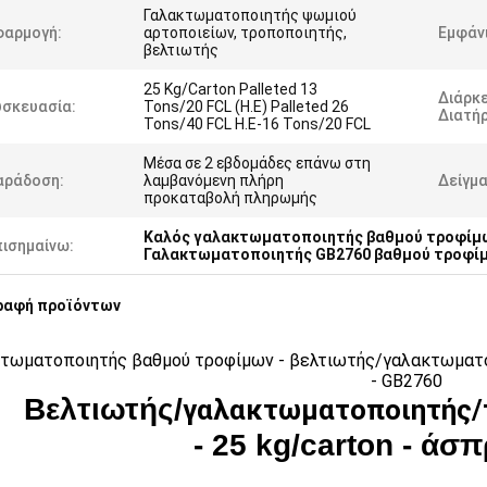
Γαλακτωματοποιητής ψωμιού
φαρμογή:
αρτοποιείων, τροποποιητής,
Εμφάν
βελτιωτής
25 Kg/Carton Palleted 13
Διάρκε
υσκευασία:
Tons/20 FCL (Η.Ε) Palleted 26
Διατή
Tons/40 FCL Η.Ε-16 Tons/20 FCL
Μέσα σε 2 εβδομάδες επάνω στη
αράδοση:
λαμβανόμενη πλήρη
Δείγμα
προκαταβολή πληρωμής
Καλός γαλακτωματοποιητής βαθμού τροφίμ
πισημαίνω:
Γαλακτωματοποιητής GB2760 βαθμού τροφί
ραφή προϊόντων
τωματοποιητής βαθμού τροφίμων - βελτιωτής/γαλακτωματο
- GB2760
Βελτιωτής/
γαλακτωματοποιητής/
- 25 kg/carton - άσ