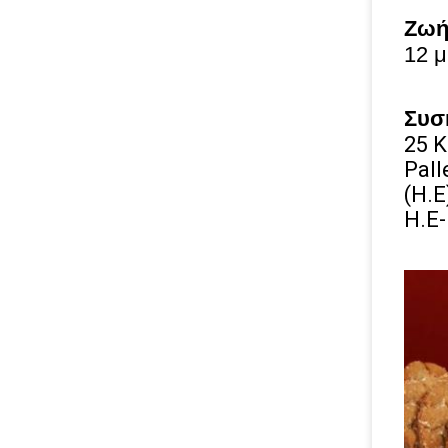
Ζωή
12 μ
Συσ
25 K
Pall
(Η.Ε
Η.Ε-