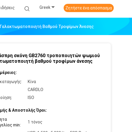
Greek
Ειδήσεις
Ζητήστε ένα απόσπασμα
 Γαλακτωματοποιητή Βαθμού Τροφίμων Άνεσης
άσπρη σκόνη GB2760 τροποποιητών ψωμιού
τωματοποιητή βαθμού τροφίμων άνεσης
μέρειες:
καταγωγής:
Κίνα
:
CARDLO
οίηση:
ISO
μής & Αποστολής Όροι:
ητα
1 τόνος
ελίας min: