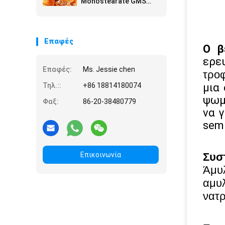
Monostearate GMS
τσιπ πατατών τη
Glyceryl σκόνη
Επαφές
Ο β
ερε
Επαφές:
Ms. Jessie chen
τροφ
Τηλ.::
+86 18814180074
μια
ψωμ
Φαξ:
86-20-38480779
να 
semi
Επικοινωνία
Συσ
Άμυλ
αμυλ
νατρ