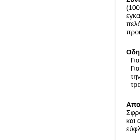
(100
εγκα
πελά
προϊ
Οδη
Γι
Γι
τη
τρ
Απο
Σφρα
και 
εύφλ