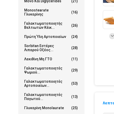
Μονο Και Diglycerides
(21)
Monostearate
(16)
Γλυκερίνης
Γαλακτωματοποιητής
(26)
Βελτιωτών Κέικ...
Πρώτη Ύλη Αρτοποιείων
(24)
Sorbitan Εστέρες
(28)
Λιπαρού Οξέος...
Λεκιθίνη Μη ΓΤΟ
(11)
Γαλακτωματοποιητές
(29)
Ψωμιού...
Γαλακτωματοποιητές
(53)
Αρτοποιείων...
Γαλακτωματοποιητές
(13)
Παγωτού...
Λεπτο
Γλυκερίνη Monolaurate
(25)