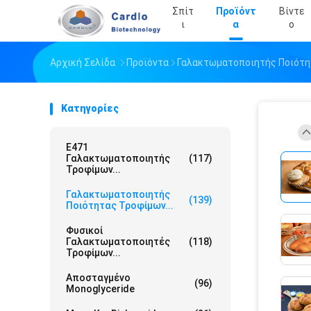
Σπίτ
Προϊόντ
Βίντε
Ι
Α
Ο
Αρχική Σελίδα
Προϊόντα
Γαλακτωματοποιητής Ποιότ
Κατηγορίες
E471
Γαλακτωματοποιητής
(117)
Τροφίμων...
Γαλακτωματοποιητής
(139)
Ποιότητας Τροφίμων...
Φυσικοί
Γαλακτωματοποιητές
(118)
Τροφίμων...
Αποσταγμένο
(96)
Monoglyceride