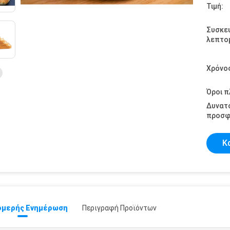
Τιμή:
Συσκε
λεπτομ
Χρόνο
Όροι 
Δυνατ
προσφ
Κ
μερής Ενημέρωση
Περιγραφή Προϊόντων