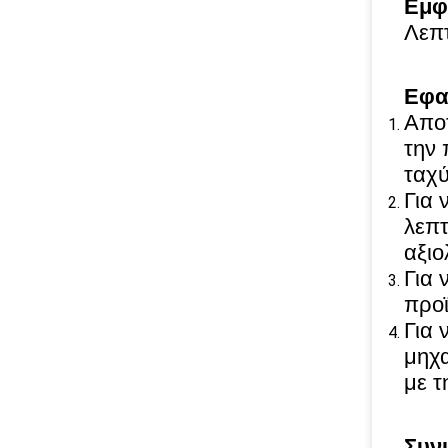
Εμφ
Λεπτ
Εφα
Αποτ
την 
ταχύ
Για 
λεπτ
αξιο
Για 
προϊ
Για 
μηχα
με τ
Συν