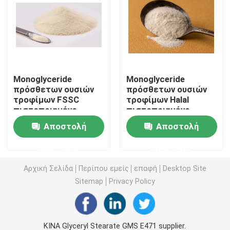
E471 γαλακτωματοποιητής τροφίμων
Γαλακτωματοποιητής ποιότητας τροφίμων
Monoglyceride
Monoglyceride
πρόσθετων ουσιών
πρόσθετων ουσιών
Φυσικοί γαλακτωματοποιητές τροφίμων
τροφίμων FSSC
τροφίμων Halal
πιστοποιημένο
πιστοποιημένο
αποσταγμένο μη
αποσταγμένο
Αποσταγμένο Monoglyceride
Αποστολή
Αποστολή
γαλακτοκομικό
Whitener καφέ
συστατικό
συστατικό
ερώτησης
ερώτησης
κορφολόγων
Μονο και diglycerides
Αρχική Σελίδα
Περίπου εμείς
επαφή
Desktop Site
Sitemap
Privacy Policy
Monostearate γλυκερίνης
Γαλακτωματοποιητής βελτιωτών κέικ
ΚΙΝΑ Glyceryl Stearate GMS E471 supplier.