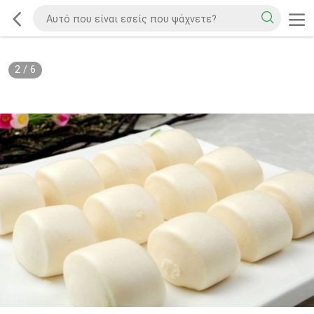
2
/
6