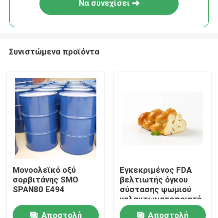
Να συνεχίσει
Συνιστώμενα προϊόντα
Σπίτι
Μονοολεϊκό οξύ
Εγκεκριμένος FDA
σορβιτάνης SMO
βελτιωτής όγκου
Προϊόντα
SPAN80 E494
σύστασης ψωμιού
γαλακτωματοποιητή
DMG βαθμού
Αποστολή
Αποστολή
Βίντεο