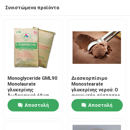
Συνιστώμενα προϊόντα
Monoglyceride GML90
Διασκορπίσιμο
Monolaurate
Monostearate
γλυκερίνης
γλυκερίνης νερού: Ο
Σπίτι
δωδεκανική όξινη
ανυψωτής σύστασης
σκόνη για τα τρόφιμα
παγωτού για
Αποστολή
Αποστολή
κρεμώδη και ομαλό
Προϊόντα
παγωμένους
ερώτησης
ερώτησης
μεταχειρίζεται
Βίντεο