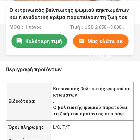
Ο κιτρινωπός βελτιωτής ψωμιού πηκτωμάτων
και η ενυδατική κρέμα παρατείνουν τη ζωή του
προϊόντος στο ράφι διευρύνουν τον όγκο
MOQ：1 τόνος
Τιμή：USD 2,650--3,000/ton FOB Port Guangzhou
ψωμιού
Καλύτερη τιμή
Μας ελάτε σε
επαφή με
Περιγραφή προϊόντων
Κιτρινωπός βελτιωτής ψωμιού πη
κτωμάτων
Ειδικότερα:
,
Ο βελτιωτής ψωμιού παρατείνει
τη ζωή του προϊόντος στο ράφι
Όροι πληρωμής
L/C, T/T