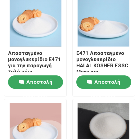
VR παρουσιάστε
Σχετικά με εμάς
Αποσταγμένο
E471 Αποσταγμένο
Γύρος εργοστασίων
μονογλυκερίδιο E471
μονογλυκερίδιο
για την παραγωγή
HALAL KOSHER FSSC
ζελέ κέικ
Μονο και
Ποιοτικός έλεγχος
διγλυκερίδια
Αποστολή
Αποστολή
λιπαρών οξέων
ερώτησης
ερώτησης
Επικοινωνήστε μαζί μας
Ειδήσεις
Ζητήστε ένα απόσπασμα