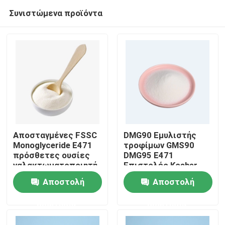
Συνιστώμενα προϊόντα
Αποσταγμένες FSSC
DMG90 Εμυλιστής
Monoglyceride E471
τροφίμων GMS90
πρόσθετες ουσίες
DMG95 E471
Σπίτι
γαλακτωματοποιητή
Επιστολές Kosher
τροφίμων για το
Halal
Αποστολή
Αποστολή
πήκτωμα 31566-31-1
Προϊόντα
κέικ
ερώτησης
ερώτησης
Βίντεο