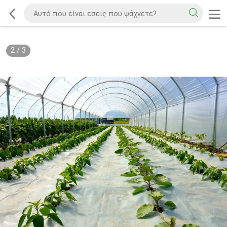
2
/
3