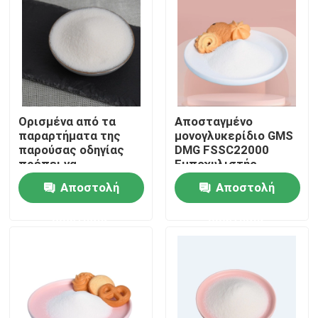
VR παρουσιάστε
Σχετικά με εμάς
Ορισμένα από τα
Αποσταγμένο
Γύρος εργοστασίων
παραρτήματα της
μονογλυκερίδιο GMS
παρούσας οδηγίας
DMG FSSC22000
πρέπει να
Εμποχυλιστής
Ποιοτικός έλεγχος
περιλαμβάνονται στο
τροφίμων E471
Αποστολή
Αποστολή
παράρτημα της
παρούσας οδηγίας.
ερώτησης
ερώτησης
Επικοινωνήστε μαζί μας
Ειδήσεις
Ζητήστε ένα απόσπασμα