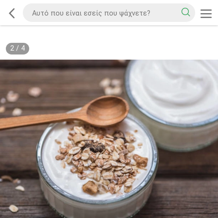
2
/
4