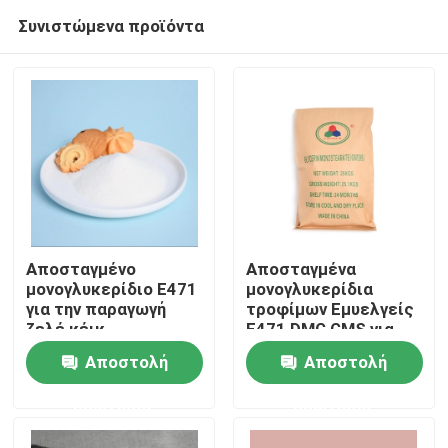
Συνιστώμενα προϊόντα
Αποσταγμένο
Αποσταγμένα
μονογλυκερίδιο E471
μονογλυκερίδια
για την παραγωγή
τροφίμων Εμυελγείς
Σπίτι
ζελέ κέικ
E471 DMG GMS για
την παραγωγή DATEM
Αποστολή
Αποστολή
Προϊόντα
ερώτησης
ερώτησης
Βίντεο