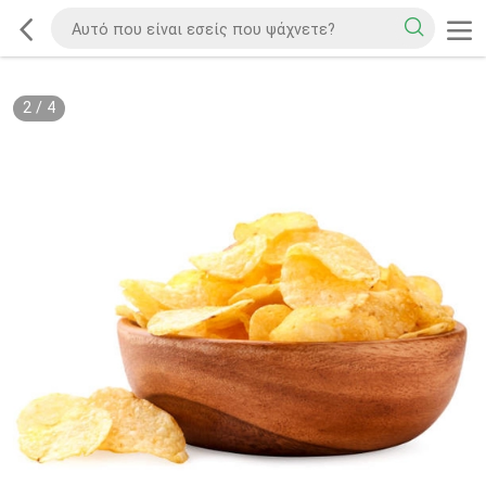
2
/
4