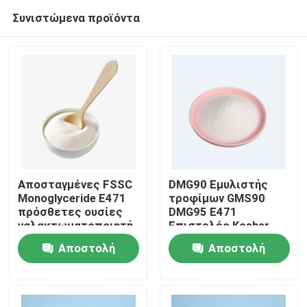
Συνιστώμενα προϊόντα
Αποσταγμένες FSSC
DMG90 Εμυλιστής
Monoglyceride E471
τροφίμων GMS90
πρόσθετες ουσίες
DMG95 E471
Σπίτι
γαλακτωματοποιητή
Επιστολές Kosher
τροφίμων για το
Halal
Αποστολή
Αποστολή
πήκτωμα 31566-31-1
Προϊόντα
κέικ
ερώτησης
ερώτησης
Βίντεο