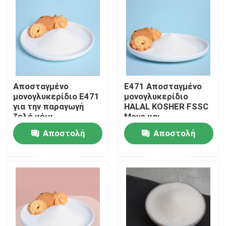
VR παρουσιάστε
Σχετικά με εμάς
Αποσταγμένο
E471 Αποσταγμένο
Γύρος εργοστασίων
μονογλυκερίδιο E471
μονογλυκερίδιο
για την παραγωγή
HALAL KOSHER FSSC
ζελέ κέικ
Μονο και
Ποιοτικός έλεγχος
διγλυκερίδια
Αποστολή
Αποστολή
λιπαρών οξέων
ερώτησης
ερώτησης
Επικοινωνήστε μαζί μας
Ειδήσεις
Ζητήστε ένα απόσπασμα