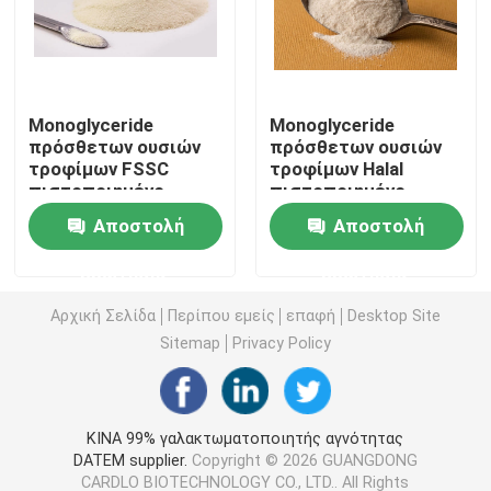
E471 γαλακτωματοποιητής τροφίμων
Monoglyceride
Monoglyceride
Γαλακτωματοποιητής ποιότητας τροφίμων
πρόσθετων ουσιών
πρόσθετων ουσιών
τροφίμων FSSC
τροφίμων Halal
πιστοποιημένο
πιστοποιημένο
Φυσικοί γαλακτωματοποιητές τροφίμων
αποσταγμένο μη
αποσταγμένο
Αποστολή
Αποστολή
γαλακτοκομικό
Whitener καφέ
συστατικό
συστατικό
Αποσταγμένο Monoglyceride
ερώτησης
ερώτησης
κορφολόγων
Αρχική Σελίδα
Περίπου εμείς
επαφή
Desktop Site
Μονο και diglycerides
Sitemap
Privacy Policy
Monostearate γλυκερίνης
ΚΙΝΑ 99% γαλακτωματοποιητής αγνότητας
DATEM supplier.
Copyright © 2026 GUANGDONG
Γαλακτωματοποιητής βελτιωτών κέικ
CARDLO BIOTECHNOLOGY CO., LTD.. All Rights