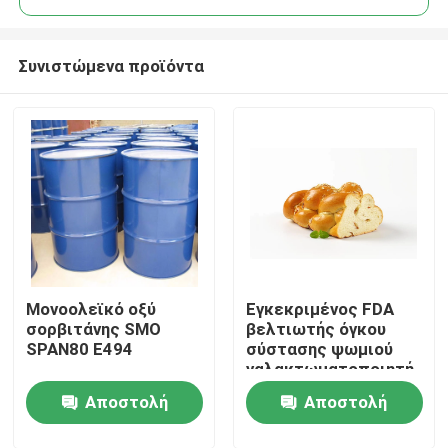
Συνιστώμενα προϊόντα
Μονοολεϊκό οξύ
Εγκεκριμένος FDA
Σπίτι
σορβιτάνης SMO
βελτιωτής όγκου
SPAN80 E494
σύστασης ψωμιού
γαλακτωματοποιητή
Προϊόντα
DMG βαθμού
Αποστολή
Αποστολή
τροφίμων
Βίντεο
ερώτησης
ερώτησης