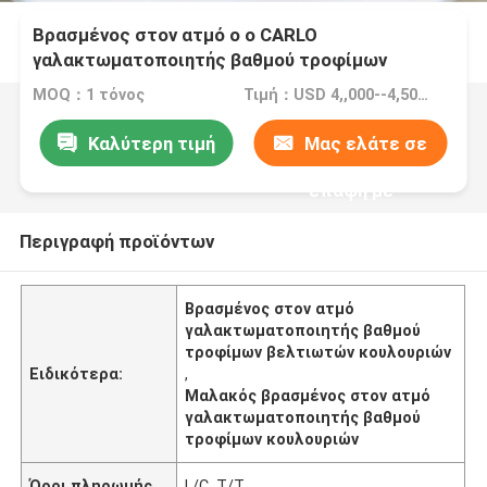
Βρασμένος στον ατμό ο ο CARLO
γαλακτωματοποιητής βαθμού τροφίμων
βελτιωτών κουλουριών καλύτερα η γλουτένη
MOQ：1 τόνος
Τιμή：USD 4,,000--4,500/ton FOB Port Guangzhou
και μαλακώνει το βρασμένο κουλούρι
Καλύτερη τιμή
Μας ελάτε σε
επαφή με
Περιγραφή προϊόντων
Βρασμένος στον ατμό
γαλακτωματοποιητής βαθμού
τροφίμων βελτιωτών κουλουριών
Ειδικότερα:
,
Μαλακός βρασμένος στον ατμό
γαλακτωματοποιητής βαθμού
τροφίμων κουλουριών
Όροι πληρωμής
L/C, T/T