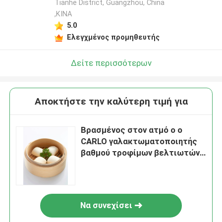
Tianhe District, Guangzhou, China
,ΚΙΝΑ
5.0
Ελεγχμένος προμηθευτής
Δείτε περισσότερων
Αποκτήστε την καλύτερη τιμή για
Βρασμένος στον ατμό ο ο
CARLO γαλακτωματοποιητής
βαθμού τροφίμων βελτιωτών
κουλουριών καλύτερα η
γλουτένη και μαλακώνει το
βρασμένο κουλούρι
Να συνεχίσει