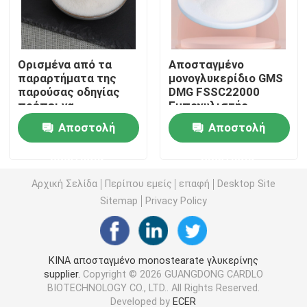
E471 γαλακτωματοποιητής τροφίμων
Ορισμένα από τα
Αποσταγμένο
παραρτήματα της
μονογλυκερίδιο GMS
Γαλακτωματοποιητής ποιότητας τροφίμων
παρούσας οδηγίας
DMG FSSC22000
πρέπει να
Εμποχυλιστής
περιλαμβάνονται στο
τροφίμων E471
Φυσικοί γαλακτωματοποιητές τροφίμων
Αποστολή
Αποστολή
παράρτημα της
παρούσας οδηγίας.
ερώτησης
ερώτησης
Αποσταγμένο Monoglyceride
Αρχική Σελίδα
Περίπου εμείς
επαφή
Desktop Site
Sitemap
Privacy Policy
Μονο και diglycerides
Monostearate γλυκερίνης
ΚΙΝΑ αποσταγμένο monostearate γλυκερίνης
supplier.
Copyright © 2026 GUANGDONG CARDLO
BIOTECHNOLOGY CO., LTD.. All Rights Reserved.
Γαλακτωματοποιητής βελτιωτών κέικ
Developed by
ECER