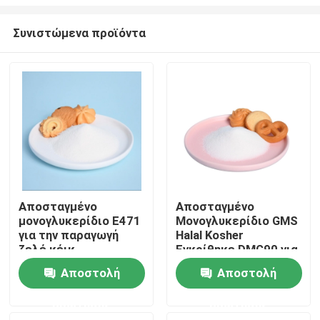
Συνιστώμενα προϊόντα
Αποσταγμένο
Αποσταγμένο
μονογλυκερίδιο E471
Μονογλυκερίδιο GMS
Σπίτι
για την παραγωγή
Halal Kosher
ζελέ κέικ
Εγκρίθηκε DMG90 για
αρτοποιία
Προϊόντα
Αποστολή
Αποστολή
ερώτησης
ερώτησης
Βίντεο