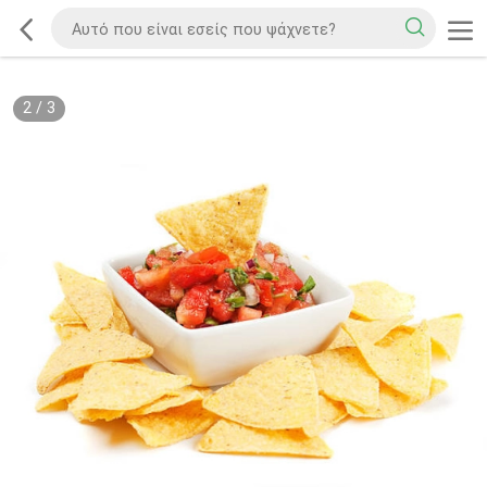
2
/
3