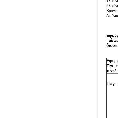
16 τόν
26 τόν
Χρονικ
Λιμένα
Εφαρμ
Γαλα
διασπ
Εφαρ
Πρωτ
ποτό
Παγω