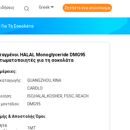
Greek
Ειδήσεις
Ζητήστε ένα απόσπασμα
 Για Τη Σοκολάτα
αγμένοι HALAL Monoglyceride DMG95
τωματοποιητές για τη σοκολάτα
μέρειες:
καταγωγής:
GUANGZHOU, ΚΙΝΑ
:
CARDLO
οίηση:
ISO,HALAL,KOSHER, FSSC, REACH
 μοντέλου:
DMG95
μής & Αποστολής Όροι:
ητα
1MT