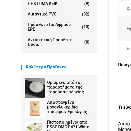
ΠΗΚΤΩΜΑ ΚΕΙΚ
(9)
Χ
Λιπαντικά PVC
(32)
Πρόσθετο Για Αφρούς
(10)
Ε
EPE
Αντιστατική Πρόσθετη
(8)
Ουσία...
Ε
Περιγ
Καλύτερα Προϊόντα
Ορισμένα από τα
παραρτήματα της
παρούσας οδηγίας
πρέπει να
περιλαμβάνονται στο
Αποσταγμένα
παράρτημα της
μονογλυκερίδια
Τι είν
παρούσας οδηγίας.
τροφίμων Εμυελγείς
E471 DMG GMS για την
παραγωγή DATEM
Πιστοποιημένοι από
Αποστ
FSSC DMG E471 White
Monos