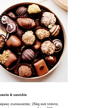
υασία & ναυτιλία
έρειες συσκευασίας: 25kg ανά τσάντα,