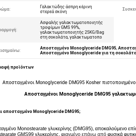
Γαλακτώδης άσπρη κέρινη
ρώμα:
Συσκε
στερεά σκόνη
Ασφαλής γαλακτωματοποιητής
τροφίμων GMS 99%,
φαρμογή:
γαλακτωματοποιητής 25KG/Bag
στη σοκολάτα, γαλακτωματοπο
Αποσταγμένο Monoglyceride DMG95
,
Αποσταγ
πισημαίνω:
Αποσταγμένο Monoglyceride για τη σοκολάτ
ραφή προϊόντων
Αποσταγμένοι Monoglyceride DMG95 Kosher πιστοποιημένο
Αποσταγμένοι Monoglyceride DMG95 γαλακτωμ
αι
αποσταγμένο Monoglyceride DMG95;
αγμένο Monostearate γλυκερίνης (DMG95), αποκαλούμενο επί
tearate GMS99 γλυκερίνης,
φιαγμένο επάνω από
φυσικά φυτικό