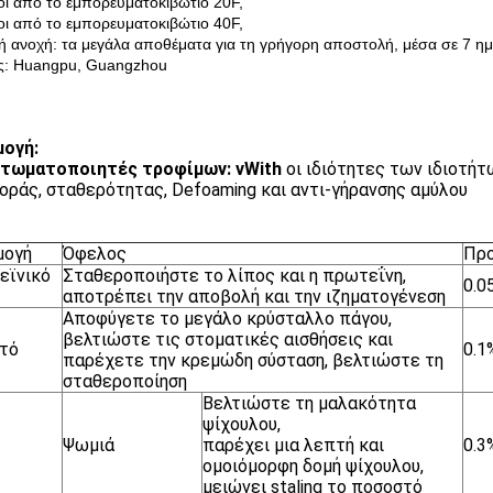
οι από το εμπορευματοκιβώτιο 20F,
οι από το εμπορευματοκιβώτιο 40F,
ή ανοχή: τα μεγάλα αποθέματα για τη γρήγορη αποστολή, μέσα σε 7 ημ
ς: Huangpu, Guangzhou
ογή:
κτωματοποιητές τροφίμων: vWith
οι ιδιότητες των ιδιοτή
οράς, σταθερότητας, Defoaming και αντι-γήρανσης αμύλου
μογή
Όφελος
Προ
εϊνικό
Σταθεροποιήστε το λίπος και η πρωτεΐνη,
0.0
αποτρέπει την αποβολή και την ιζηματογένεση
Αποφύγετε το μεγάλο κρύσταλλο πάγου,
βελτιώστε τις στοματικές αισθήσεις και
τό
0.1
παρέχετε την κρεμώδη σύσταση, βελτιώστε τη
σταθεροποίηση
Βελτιώστε τη μαλακότητα
ψίχουλου,
Ψωμιά
παρέχει μια λεπτή και
0.3
ομοιόμορφη δομή ψίχουλου,
μειώνει staling το ποσοστό