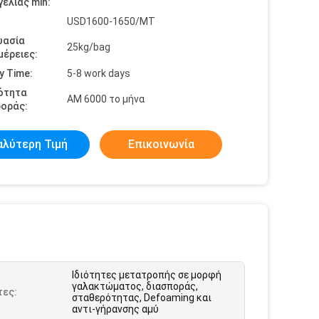
ελίας min:
USD1600-1650/MT
υασία
25kg/bag
έρειες:
y Time:
5-8 work days
ότητα
ΑΜ 6000 το μήνα
οράς:
αλύτερη Τιμή
Επικοινωνία
Ιδιότητες μετατροπής σε μορφή
γαλακτώματος, διασποράς,
τες:
σταθερότητας, Defoaming και
αντι-γήρανσης αμύ