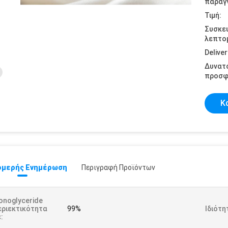
παραγγ
Τιμή:
Συσκε
λεπτομ
Deliver
Δυνατ
προσφ
Κ
μερής Ενημέρωση
Περιγραφή Προϊόντων
onoglyceride
εριεκτικότητα
99%
Ιδιότη
: