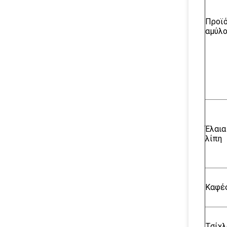
Προϊ
αμύλ
Έλαια
λίπη
Καφές
Τσίχλ