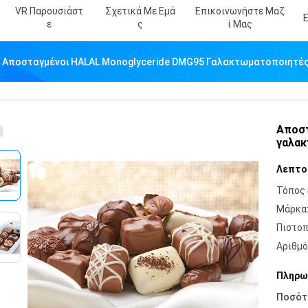
VR Παρουσιάστ
Σχετικά Με Εμά
Επικοινωνήστε Μαζ
Ε
Σ
Ί Μας
Αποσταγμένοι HALAL Monoglyceride DMG95 Γαλακτωματοποιητές
Αποστ
γαλακ
Λεπτο
Τόπος 
Μάρκα
Πιστοπ
Αριθμό
Πληρω
Ποσότ