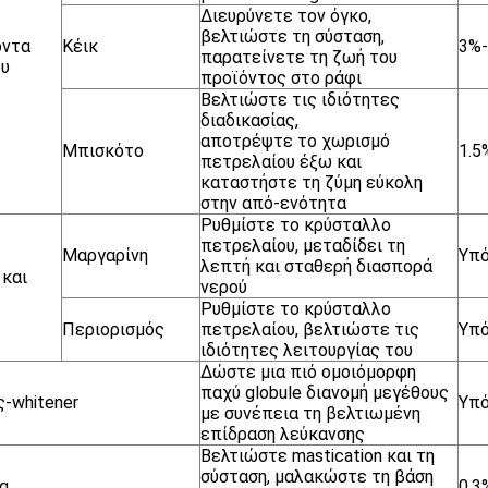
Διευρύνετε τον όγκο,
βελτιώστε τη σύσταση,
όντα
Κέικ
3%-
παρατείνετε τη ζωή του
ου
προϊόντος στο ράφι
Βελτιώστε τις ιδιότητες
διαδικασίας,
αποτρέψτε το χωρισμό
Μπισκότο
1.5
πετρελαίου έξω και
καταστήστε τη ζύμη εύκολη
στην από-ενότητα
Ρυθμίστε το κρύσταλλο
πετρελαίου, μεταδίδει τη
Μαργαρίνη
Υπό
λεπτή και σταθερή διασπορά
 και
νερού
Ρυθμίστε το κρύσταλλο
Περιορισμός
πετρελαίου, βελτιώστε τις
Υπό
ιδιότητες λειτουργίας του
Δώστε μια πιό ομοιόμορφη
παχύ globule διανομή μεγέθους
-whitener
Υπό
με συνέπεια τη βελτιωμένη
επίδραση λεύκανσης
Βελτιώστε mastication και τη
σύσταση, μαλακώστε τη βάση
α
0.3