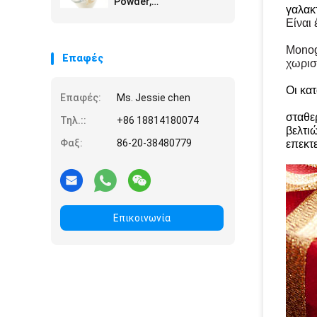
Powder,
γαλακ
γαλακτωματοποιητές
Είναι 
και σταθεροποιητής
τροφίμων για παγωτό
Monogl
Επαφές
χωρισ
Οι κα
Επαφές:
Ms. Jessie chen
σταθε
Τηλ.::
+86 18814180074
βελτι
Φαξ:
86-20-38480779
επεκτ
Επικοινωνία