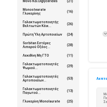
Μονο Και Diglycerides
(21)
Monostearate
(16)
Γλυκερίνης
Γαλακτωματοποιητής
(26)
Βελτιωτών Κέικ...
Πρώτη Ύλη Αρτοποιείων
(24)
Sorbitan Εστέρες
(28)
Λιπαρού Οξέος...
Λεκιθίνη Μη ΓΤΟ
(11)
Γαλακτωματοποιητές
(29)
Ψωμιού...
Γαλακτωματοποιητές
(53)
Λεπτο
Αρτοποιείων...
Γαλακτωματοποιητές
(13)
Παγωτού...
M
Π
Γλυκερίνη Monolaurate
(25)
Σε