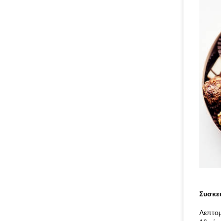
Συσκε
Λεπτομ