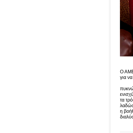
Ο ΑΜΕ
για ν
πυκνώ
ενισχ
τα τρό
λαδώσ
η βοήθ
διαλύσ