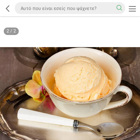
2
/
2