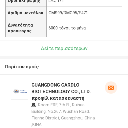
Όροι πληρωμής
L/C, T/T
Αριθμό μοντέλου
GMS99/DMG95/E471
Δυνατότητα
6000 τόνοι το μήνα
προσφοράς
Δείτε περισσότερων
Περίπου εμείς
GUANGDONG CARDLO
BIOTECHNOLOGY CO., LTD.
προφίλ κατασκευαστή
Room E&F, 7th Fl., Ruihua
Building, No.267, Wushan Road,
Tianhe District, Guangzhou, China
,ΚΙΝΑ