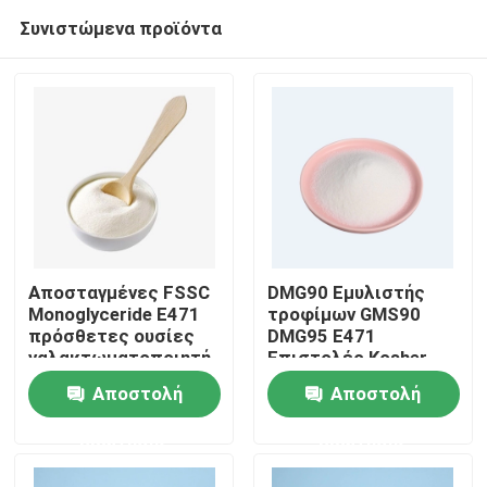
Συνιστώμενα προϊόντα
Αποσταγμένες FSSC
DMG90 Εμυλιστής
Monoglyceride E471
τροφίμων GMS90
πρόσθετες ουσίες
DMG95 E471
Σπίτι
γαλακτωματοποιητή
Επιστολές Kosher
τροφίμων για το
Halal
Αποστολή
Αποστολή
πήκτωμα 31566-31-1
Προϊόντα
κέικ
ερώτησης
ερώτησης
Βίντεο