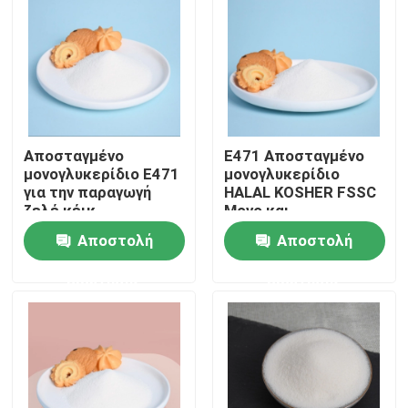
VR παρουσιάστε
Σχετικά με εμάς
Αποσταγμένο
E471 Αποσταγμένο
Γύρος εργοστασίων
μονογλυκερίδιο E471
μονογλυκερίδιο
για την παραγωγή
HALAL KOSHER FSSC
ζελέ κέικ
Μονο και
Ποιοτικός έλεγχος
διγλυκερίδια
Αποστολή
Αποστολή
λιπαρών οξέων
ερώτησης
ερώτησης
Επικοινωνήστε μαζί μας
Ειδήσεις
Ζητήστε ένα απόσπασμα