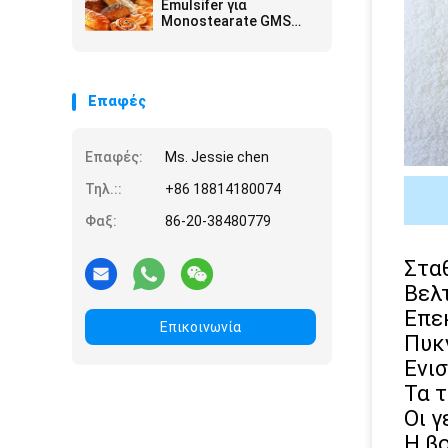
Emulsifer για
Monostearate GMS
τσιπ πατατών τη
Glyceryl σκόνη
Επαφές
Επαφές:
Ms. Jessie chen
Τηλ.::
+86 18814180074
Φαξ:
86-20-38480779
Στα
Βελ
Επε
Επικοινωνία
Πυκ
Ενι
Τα 
Οι 
Η βο