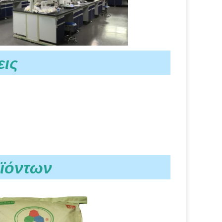
εις
ϊόντων