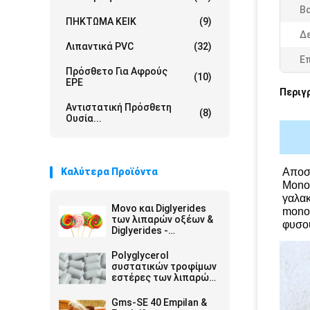
Β
ΠΗΚΤΩΜΑ ΚΕΙΚ
(9)
Δε
Λιπαντικά PVC
(32)
Ε
Πρόσθετο Για Αφρούς
(10)
EPE
Περιγ
Αντιστατική Πρόσθετη
(8)
Ουσία...
Καλύτερα Προϊόντα
Αποστ
Monos
γαλακ
Μονο και Diglyerides
monos
των λιπαρών οξέων &
φυσού
Diglyerides -
Monoglyceride E471
GMS40
Polyglycerol
συστατικών τροφίμων
εστέρες των λιπαρών
οξέων E475 PGES
Gms-SE 40 Empilan &