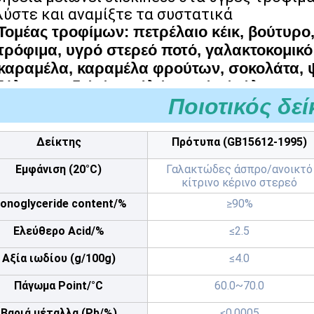
λύστε και αναμίξτε τα συστατικά
Τομέας τροφίμων: πετρέλαιο κέικ, βούτυρο
τρόφιμα, υγρό στερεό ποτό, γαλακτοκομικό 
καραμέλα, καραμέλα φρούτων, σοκολάτα, ψ
ξύλο καρυδιάς/φασόλι/σουσάμι/σάλτσα καρ
Ποιοτικός δεί
ζαμπόν, νουντλς ρυζιού, νουντλς, άμυλο, π
Δείκτης
Πρότυπα (GB15612-1995)
Εμφάνιση (20°C)
Γαλακτώδες άσπρο/ανοικτό
κίτρινο κέρινο στερεό
onoglyceride content/%
≥90%
Ελεύθερο Acid/%
≤2.5
Αξία ιωδίου (g/100g)
≤4.0
Πάγωμα Point/°C
60.0~70.0
Βαριά μέταλλα (Pb/%)
≤0.0005