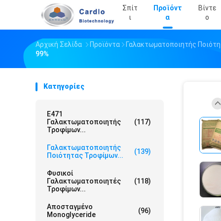
Σπίτ
Προϊόντ
Βίντε
Ι
Α
Ο
Αρχική Σελίδα
Προϊόντα
Γαλακτωματοποιητής Ποιότ
99%
Κατηγορίες
E471
Γαλακτωματοποιητής
(117)
Τροφίμων...
Γαλακτωματοποιητής
(139)
Ποιότητας Τροφίμων...
Φυσικοί
Γαλακτωματοποιητές
(118)
Τροφίμων...
Αποσταγμένο
(96)
Monoglyceride