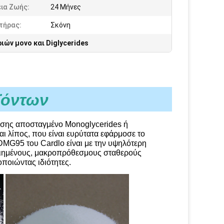
ια Ζωής:
24 Μήνες
τήρας:
Σκόνη
ιών μονο και Diglycerides
ϊόντων
σης αποσταγμένο Monoglycerides ή 
ι λίπος, που είναι ευρύτατα εφάρμοσε το 
MG95 του Cardlo είναι με την υψηλότερη 
οιημένους, μακροπρόθεσμους σταθερούς 
ποιώντας ιδιότητες.