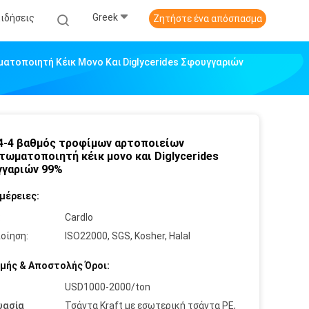
Greek
Ειδήσεις
Ζητήστε ένα απόσπασμα
ατοποιητή Κέικ Μονο Και Diglycerides Σφουγγαριών
4-4 βαθμός τροφίμων αρτοποιείων
τωματοποιητή κέικ μονο και Diglycerides
γαριών 99%
μέρειες:
:
Cardlo
οίηση:
ISO22000, SGS, Kosher, Halal
μής & Αποστολής Όροι:
USD1000-2000/ton
υασία
Τσάντα Kraft με εσωτερική τσάντα PE,