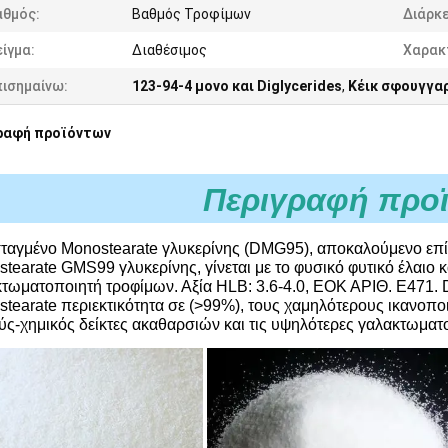
αθμός:
Βαθμός Τροφίμων
Διάρκε
ίγμα:
Διαθέσιμος
Χαρακ
πισημαίνω:
123-94-4 μονο και Diglycerides
,
Κέικ σφουγγαρ
ραφή προϊόντων
Περιγραφή προ
αγμένο Monostearate γλυκερίνης (DMG95), αποκαλούμενο επί
tearate GMS99 γλυκερίνης, γίνεται με το φυσικό φυτικό έλαιο κα
τωματοποιητή τροφίμων. Αξία HLB: 3.6-4.0, ΕΟΚ ΑΡΙΘ. E471. D
tearate περιεκτικότητα σε (>99%), τους χαμηλότερους ικανοπ
ς-χημικός δείκτες ακαθαρσιών και τις υψηλότερες γαλακτωματο