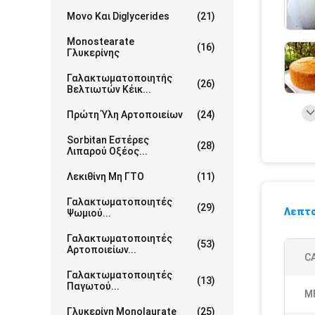
Μονο Και Diglycerides
(21)
Monostearate
(16)
Γλυκερίνης
Γαλακτωματοποιητής
(26)
Βελτιωτών Κέικ...
Πρώτη Ύλη Αρτοποιείων
(24)
Sorbitan Εστέρες
(28)
Λιπαρού Οξέος...
Λεκιθίνη Μη ΓΤΟ
(11)
Γαλακτωματοποιητές
(29)
Λεπτο
Ψωμιού...
Γαλακτωματοποιητές
(53)
Αρτοποιείων...
CA
Γαλακτωματοποιητές
(13)
Παγωτού...
M
Γλυκερίνη Monolaurate
(25)