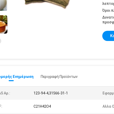
λεπτομ
Όροι 
Δυνατ
προσφ
Κ
μερής Ενημέρωση
Περιγραφή Προϊόντων
S Αρ.:
123-94-4,31566-31-1
Εφαρμ
F:
C21H42O4
Αλλα 