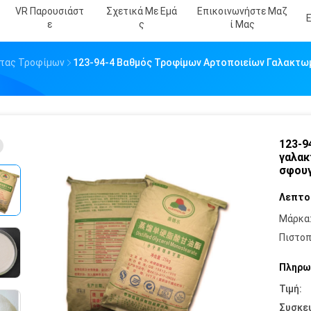
VR Παρουσιάστ
Σχετικά Με Εμά
Επικοινωνήστε Μαζ
Ε
Σ
Ί Μας
ητας Τροφίμων
123-94-4 Βαθμός Τροφίμων Αρτοποιείων Γαλακτωμ
123-9
γαλακ
σφουγ
Λεπτο
Μάρκα
Πιστοπ
Πληρω
Τιμή:
Συσκε