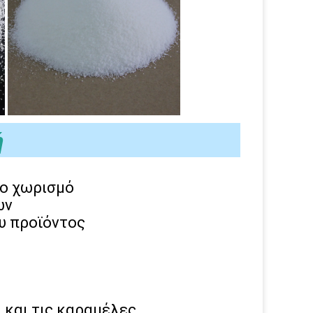
ή
το χωρισμό
ων
υ προϊόντος
α και τις καραμέλες