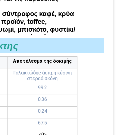
, σύντροφος καφέ, κρύα
προϊόν, toffee,
ωμί, μπισκότο, φυστίκι/
ύδων (γάλα), λουκάνικα,
κτης
ικάντικο
τρόφιμα, κ.λπ.
Αποτέλεσμα της δοκιμής
Γαλακτώδης άσπρη κέρινη
στερεά σκόνη
99.2
0,36
0,24
67.5
<0>