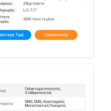
έρειες:
25kg/τσάντα
πληρωμής:
L/C, T/T
ότητα
3000 τόνοι το μήνα
οράς:
αλύτερη Τιμή
Επικοινωνία
Γαλακτωματοποιητές,
ογή:
Σταθεροποιητές
DMG, GMS, Αποσταγμένη
Ονόματα:
Μονοστεατική Γλυκερίνη