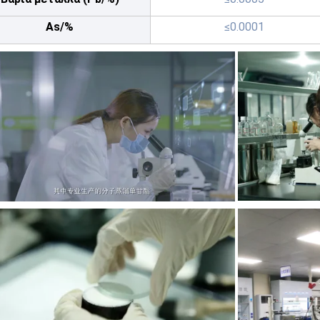
As/%
≤0.0001