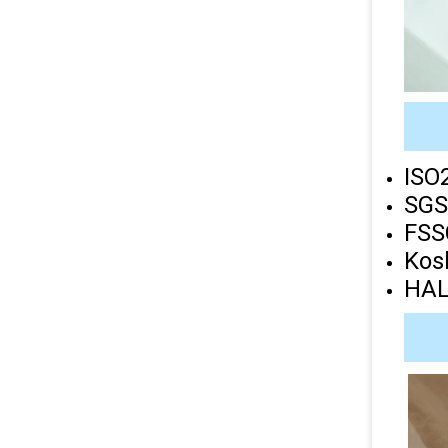
ISO
SGS
FSS
Kos
HA