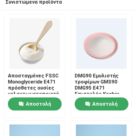
Συνιστώμενα προϊόντα
Αποσταγμένες FSSC
DMG90 Εμυλιστής
Monoglyceride E471
τροφίμων GMS90
πρόσθετες ουσίες
DMG95 E471
γαλακτωματοποιητή
Επιστολές Kosher
Σπίτι
τροφίμων για το
Halal
Αποστολή
Αποστολή
πήκτωμα 31566-31-1
κέικ
Προϊόντα
ερώτησης
ερώτησης
Βίντεο