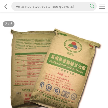
2
/
6