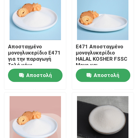
VR παρουσιάστε
Σχετικά με εμάς
Αποσταγμένο
E471 Αποσταγμένο
μονογλυκερίδιο E471
μονογλυκερίδιο
Γύρος εργοστασίων
για την παραγωγή
HALAL KOSHER FSSC
ζελέ κέικ
Μονο και
διγλυκερίδια
Αποστολή
Αποστολή
Ποιοτικός έλεγχος
λιπαρών οξέων
ερώτησης
ερώτησης
Επικοινωνήστε μαζί μας
Ειδήσεις
Ζητήστε ένα απόσπασμα