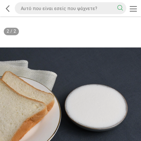
2
/
2