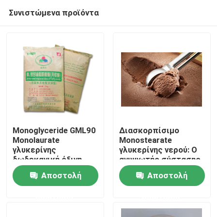
Συνιστώμενα προϊόντα
Monoglyceride GML90
Διασκορπίσιμο
Monolaurate
Monostearate
γλυκερίνης
γλυκερίνης νερού: Ο
Σπίτι
δωδεκανική όξινη
ανυψωτής σύστασης
σκόνη για τα τρόφιμα
παγωτού για
Αποστολή
Αποστολή
κρεμώδη και ομαλό
Προϊόντα
παγωμένους
ερώτησης
ερώτησης
μεταχειρίζεται
Βίντεο