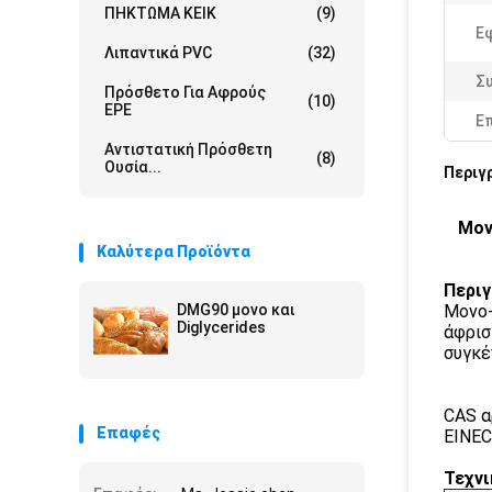
ΠΗΚΤΩΜΑ ΚΕΙΚ
(9)
Ε
Λιπαντικά PVC
(32)
Σ
Πρόσθετο Για Αφρούς
(10)
EPE
Ε
Αντιστατική Πρόσθετη
(8)
Ουσία...
Περιγ
Μον
Καλύτερα Προϊόντα
Περιγ
DMG90 μονο και
Μονο-
Diglycerides
άφρισ
συγκέ
CAS α
Επαφές
EINEC
Τεχνι