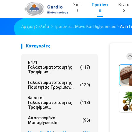
Σπίτ
Προϊόντ
Βίντε
Ι
Α
Ο
Αρχική Σελίδα
Προϊόντα
Μονο Και Diglycerides
Αντι 
Κατηγορίες
E471
Γαλακτωματοποιητής
(117)
Τροφίμων...
Γαλακτωματοποιητής
(139)
Ποιότητας Τροφίμων...
Φυσικοί
Γαλακτωματοποιητές
(118)
Τροφίμων...
Αποσταγμένο
(96)
Monoglyceride