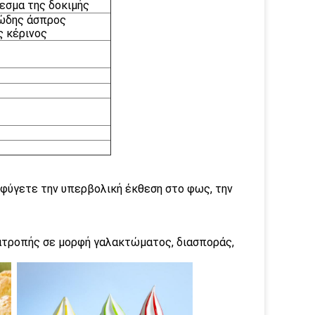
εσμα της δοκιμής
ώδης άσπρος
ς κέρινος
ποφύγετε την υπερβολική έκθεση στο φως, την
ατροπής σε μορφή γαλακτώματος, διασποράς,