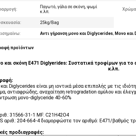
Παγωτό, γάλα σε σκόνη, ψωμί
φαρμογή:
Χρώμα
κ.λπ.
υσκευασία:
25kg/Bag
πισημαίνω:
Αντι γήρανση μονο και Diglycerides
,
Μονο και 
ραφή προϊόντων
ο και σκόνη E471 Diglyerides: Συστατικά τροφίμων για το
κ.λπ.
ραφή:
και Diglycerides είναι μη ιοντικά μέσα επιπολής με τις ιδιό
μα, αντιαφρώδης, αναχαίτηση retrogradation αμύλου και έλε
ντρωση μονο-diglyceride 40-60%
ριθ.: 31566-31-1 MF: C21H42O4
S αριθ.: 204-664-4 διαμορφώστε τον αριθμό: E471/βαθμός τ
κές προδιαγραφές: