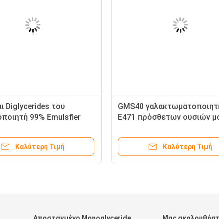
ι Diglycerides του
GMS40 γαλακτωματοποιητ
ποιητή 99% Emulsfier
E471 πρόσθετων ουσιών μ
ων λιπαρών οξέων GMS40
και Diglycerides τροφίμων γ
κτυπώντας κρέμα
Καλύτερη Τιμή
Καλύτερη Τιμή
Αποσταγμένο Monoglyceride
Μας ακολουθήσ