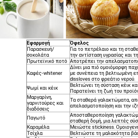
Εφαρμογή
Όφελος
Παρασκευή/
Για το πετρέλαιο και τη σταθ
σοκολάτα
την αντίσταση υγρασίας και τ
Πρωτεϊνικό ποτό
Αποτρέπει την απελασματοποί
Δίνει μια πιό ομοιόμορφη παχ
Καφές-whitener
με συνέπεια τη βελτιωμένη ε
dissloves στο φρεάτιο νερού.
Βελτιώνει τη σύσταση κέικ κα
Ψωμί και κέικ
Παρατείνει τη ζωή του προϊό
Μαργαρίνη,
Τα σταθερά γαλακτώματα, απ
γαρνιτούρες και
απελασματοποίηση και την ιζ
διαδόσεις
Αποσταθεροποίηση γαλακτώμα
Παγωτό
σταθερή δομή, μια λεπτές σύσ
Καραμέλα
Μειώστε stickiness. Ομοιογεν
Τσίχλα
Βελτιώστε τη μαλακότητα βά