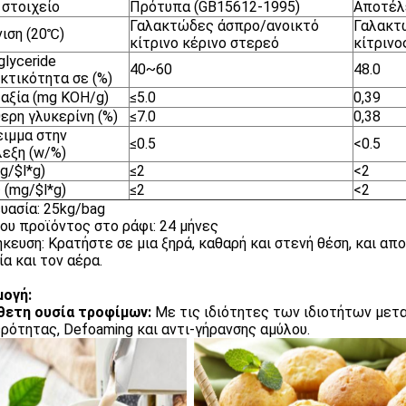
 στοιχείο
Πρότυπα (GB15612-1995)
Αποτέλ
Γαλακτώδες άσπρο/ανοικτό
Γαλακτ
ιση (20℃)
κίτρινο κέρινο στερεό
κίτρινο
lyceride
40~60
48.0
κτικότητα σε (%)
 αξία (mg KOH/g)
≤5.0
0,39
ερη γλυκερίνη (%)
≤7.0
0,38
ιμμα στην
≤0.5
<0.5
εξη (w/%)
g/$l*g)
≤2
<2
(mg/$l*g)
≤2
<2
υασία: 25kg/bag
ου προϊόντος στο ράφι: 24 μήνες
κευση: Κρατήστε σε μια ξηρά, καθαρή και στενή θέση, και α
ία και τον αέρα.
ογή:
θετη ουσία τροφίμων:
Με τις ιδιότητες των ιδιοτήτων μετ
ρότητας, Defoaming και αντι-γήρανσης αμύλου.