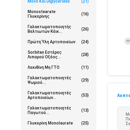
Μονο Και Diglycerides
(21)
Monostearate
(16)
Γλυκερίνης
Γαλακτωματοποιητής
(26)
Βελτιωτών Κέικ...
Πρώτη Ύλη Αρτοποιείων
(24)
Sorbitan Εστέρες
(28)
Λιπαρού Οξέος...
Λεκιθίνη Μη ΓΤΟ
(11)
Γαλακτωματοποιητές
(29)
Ψωμιού...
Γαλακτωματοποιητές
(53)
Λεπτο
Αρτοποιείων...
Γαλακτωματοποιητές
(13)
Παγωτού...
M
Π
Γλυκερίνη Monolaurate
(25)
Σε