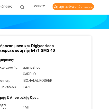
Greek
Ειδήσεις
Ζητήστε ένα απόσπασμα
γήρανση μονο και Diglycerides
τωματοποιητής E471 GMS 40
μέρειες:
καταγωγής:
guangzhou
:
CARDLO
οίηση:
ISO,HALAL,KOSHER
 μοντέλου:
E471
μής & Αποστολής Όροι:
ητα
1MT