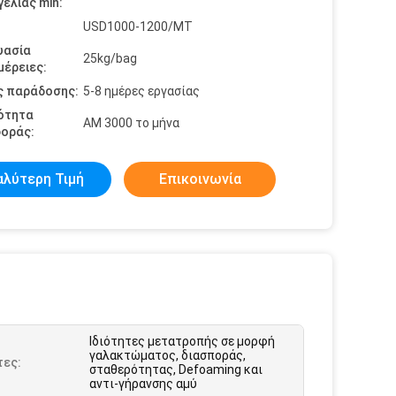
ελίας min:
USD1000-1200/MT
υασία
25kg/bag
έρειες:
ς παράδοσης:
5-8 ημέρες εργασίας
ότητα
ΑΜ 3000 το μήνα
οράς:
αλύτερη Τιμή
Επικοινωνία
Ιδιότητες μετατροπής σε μορφή
γαλακτώματος, διασποράς,
τες:
σταθερότητας, Defoaming και
αντι-γήρανσης αμύ