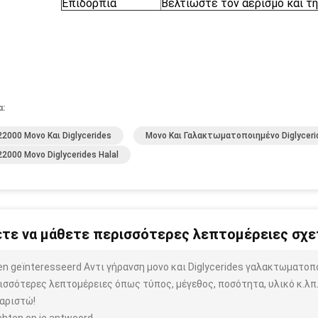
Επιδόρπια
Βελτιώστε τον αερισμό και τ
α:
22000 Μονο Και Diglycerides
Μονο Και Γαλακτωματοποιημένο Diglyceri
22000 Μονο Diglycerides Halal
τε να μάθετε περισσότερες λεπτομέρειες σχετ
ben geïnteresseerd Αντι γήρανση μονο και Diglycerides γαλακτωματο
ισσότερες λεπτομέρειες όπως τύπος, μέγεθος, ποσότητα, υλικό κ.λπ
αριστώ!