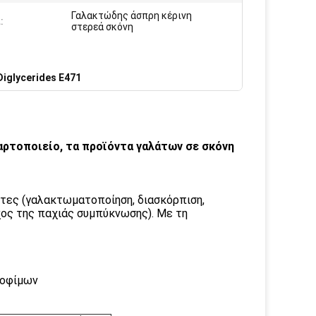
Γαλακτώδης άσπρη κέρινη
:
στερεά σκόνη
Diglycerides E471
 αρτοποιείο, τα προϊόντα γαλάτων σε σκόνη
τητες (γαλακτωματοποίηση, διασκόρπιση,
γχος της παχιάς συμπύκνωσης). Με τη
ροφίμων