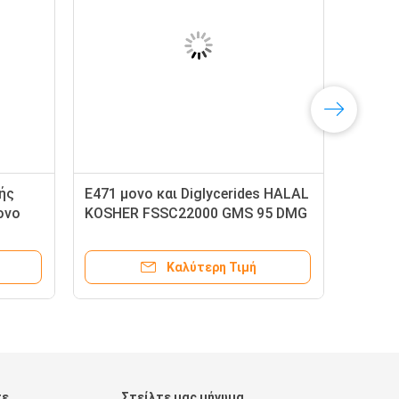
ής
E471 μονο και Diglycerides HALAL
ονο
KOSHER FSSC22000 GMS 95 DMG
ια την
95
Καλύτερη Τιμή
τε
Στείλτε μας μήνυμα