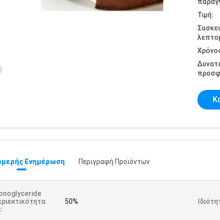
παραγγ
Τιμή:
Συσκε
λεπτομ
Χρόνο
Δυνατ
προσφ
Κ
μερής Ενημέρωση
Περιγραφή Προϊόντων
onoglyceride
εριεκτικότητα
50%
Ιδιότη
: