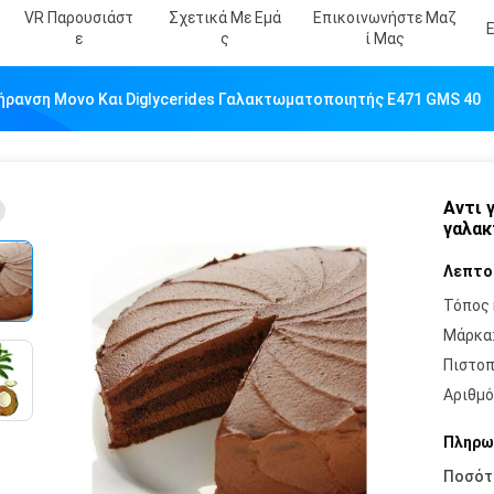
VR Παρουσιάστ
Σχετικά Με Εμά
Επικοινωνήστε Μαζ
Ε
Σ
Ί Μας
Γήρανση Μονο Και Diglycerides Γαλακτωματοποιητής E471 GMS 40
Αντι 
γαλακ
Λεπτο
Τόπος 
Μάρκα
Πιστοπ
Αριθμό
Πληρω
Ποσότ