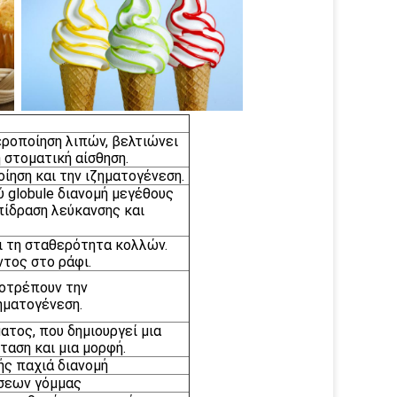
εροποίηση λιπών, βελτιώνει
η στοματική αίσθηση.
ηση και την ιζηματογένεση.
ύ globule διανομή μεγέθους
πίδραση λεύκανσης και
ι τη σταθερότητα κολλών.
ντος στο ράφι.
οτρέπουν την
ηματογένεση.
τος, που δημιουργεί μια
ταση και μια μορφή.
ής παχιά διανομή
σεων γόμμας