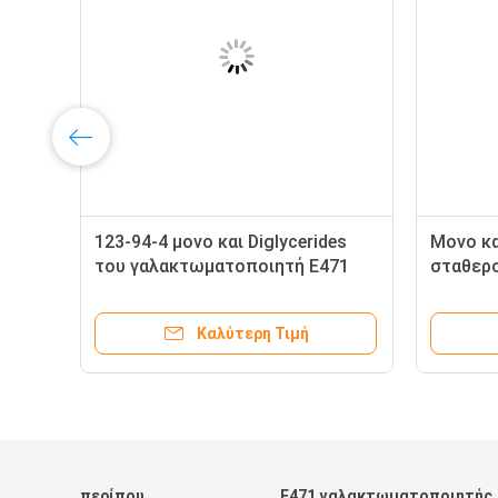
123-94-4 μονο και Diglycerides
Μονο κα
του γαλακτωματοποιητή E471
σταθερο
βαθμού τροφίμων λιπαρών
τροφίμ
οξέων για τις τροφές
Καλύτερη Τιμή
περίπου
E471 γαλακτωματοποιητής