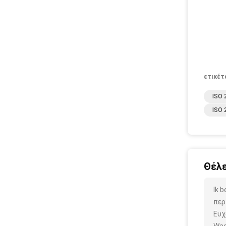
ετικέτ
ISO 
ISO 
Θέλε
Ik 
περ
Ευχ