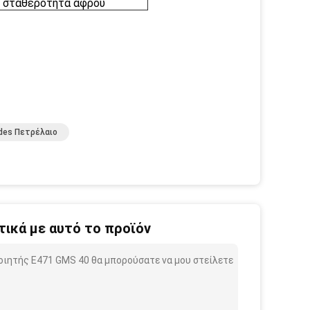
η σταθερότητα αφρού
des Πετρέλαιο
ικά με αυτό το προϊόν
ποιητής E471 GMS 40 θα μπορούσατε να μου στείλετε
.