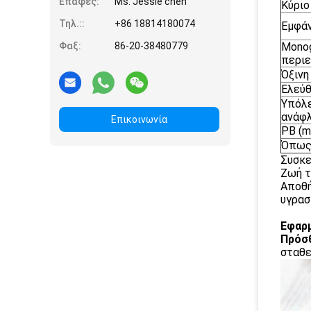
Επαφές:
Ms. Jessie chen
Κύριο
Τηλ.::
+86 18814180074
Εμφάν
Φαξ:
86-20-38480779
Monog
περιε
Όξινη
Ελεύθ
Υπόλε
ανάφλ
Επικοινωνία
PB (m
Όπως 
Συσκε
Ζωή τ
Αποθή
υγρασ
Εφαρμ
Πρόσ
σταθε