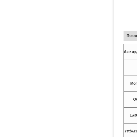
Ποιοτ
Δείκτης
Mon
Όξ
Ελε
Υπόλει