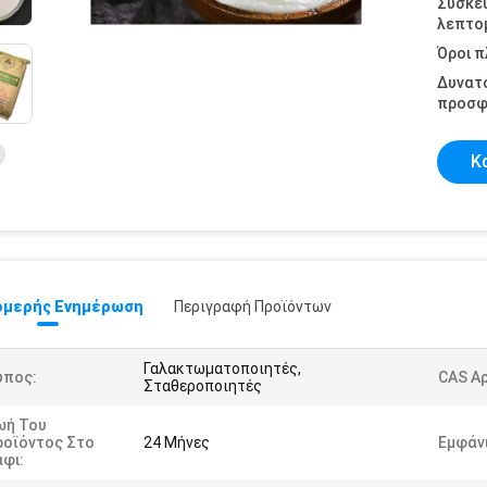
Συσκε
λεπτομ
Όροι 
Δυνατ
προσφ
Κ
μερής Ενημέρωση
Περιγραφή Προϊόντων
Γαλακτωματοποιητές,
ύπος:
CAS Αρ
Σταθεροποιητές
ωή Του
ροϊόντος Στο
24 Μήνες
Εμφάν
φι: