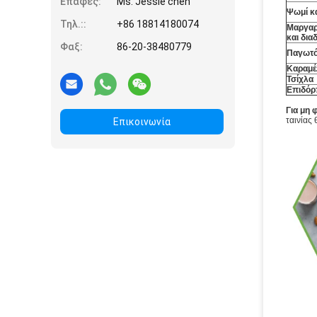
Επαφές:
Ms. Jessie chen
Ψωμί κα
Τηλ.::
+86 18814180074
Μαργαρ
και δια
Φαξ:
86-20-38480779
Παγωτ
Καραμέ
Τσίχλα
Επιδόρ
Για μη 
ταινίας
Επικοινωνία