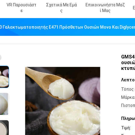
VR Παρουσιάστ
Σχετικά Με Εμά
Επικοινωνήστε Μαζ
Ε
Σ
Ί Μας
 Γαλακτωματοποιητής E471 Πρόσθετων Ουσιών Μονο Και Diglycer
GMS4
ουσιώ
κτυπώ
Λεπτο
Τόπος 
Μάρκα
Πιστοπ
Πληρω
Τιμή: