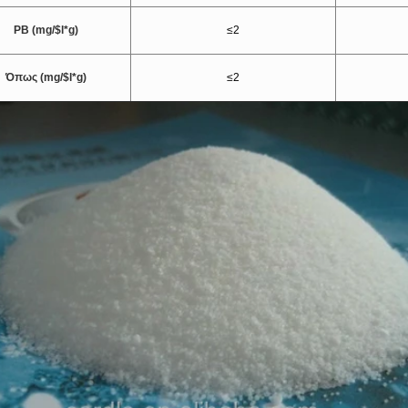
PB (mg/$l*g)
≤2
Όπως (mg/$l*g)
≤2