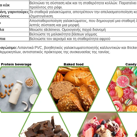
Βελτιώνει τη σύσταση κέικ και τη σταθερότητα κολλών. Παρατείνει
ι κέικ
προϊόντος στο ράφι.
ίνη, γαρνιτούρες
Τα σταθερά γαλακτώματα, αποτρέπουν την απελασματοποίηση κα
δόσεις
ιζηματογένεση.
Αποσταθεροποίηση γαλακτώματος, που δημιουργεί μια σταθερή 
ό
λεπτές σύσταση και μια μορφή.
λα
Μειώστε stickiness. Ομοιογενής παχιά διανομή
Βελτιώστε τη μαλακότητα βάσεων γόμμας
πια
Βελτιώστε τον αερισμό και τη σταθερότητα αφρού
φαγώσιμο:
Λιπαντικά PVC, βοηθητικός γαλακτωματοποιητής καλλυντικών και thicke
 θερμοκηπίων, αντιστατικός πράκτορας της συσκευασίας της ταινίας.