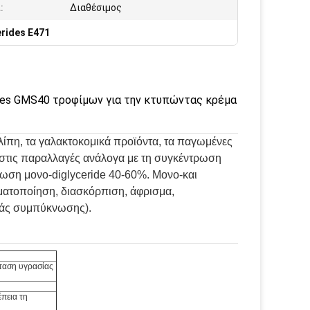
:
Διαθέσιμος
erides E471
des GMS40 τροφίμων για την κτυπώντας κρέμα
 λίπη, τα γαλακτοκομικά προϊόντα, τα παγωμένες
 στις παραλλαγές ανάλογα με τη συγκέντρωση
τρωση μονο-diglyceride 40-60%. Μονο-και
τωματοποίηση, διασκόρπιση, άφρισμα,
χιάς συμπύκνωσης).
σταση υγρασίας
έπεια τη