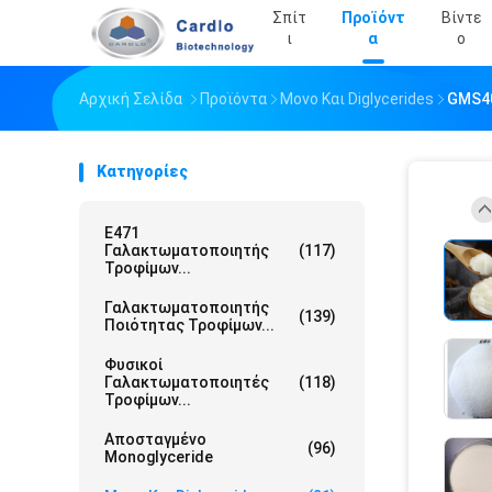
Σπίτ
Προϊόντ
Βίντε
Ι
Α
Ο
Αρχική Σελίδα
Προϊόντα
Μονο Και Diglycerides
GMS40
Κατηγορίες
E471
Γαλακτωματοποιητής
(117)
Τροφίμων...
Γαλακτωματοποιητής
(139)
Ποιότητας Τροφίμων...
Φυσικοί
Γαλακτωματοποιητές
(118)
Τροφίμων...
Αποσταγμένο
(96)
Monoglyceride