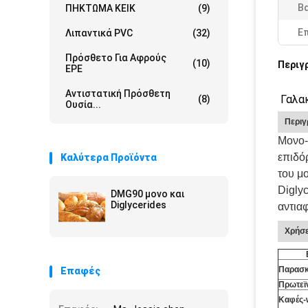
Β
ΠΗΚΤΩΜΑ ΚΕΙΚ
(9)
Ε
Λιπαντικά PVC
(32)
Πρόσθετο Για Αφρούς
(10)
Περιγ
EPE
Αντιστατική Πρόσθετη
Γαλακ
(8)
Ουσία...
Περιγ
Μονο-κ
επιδό
Καλύτερα Προϊόντα
του μ
Diglyc
DMG90 μονο και
Diglycerides
αντια
Χρήσε
Παρασκ
Επαφές
Πρωτεϊ
Καφές-