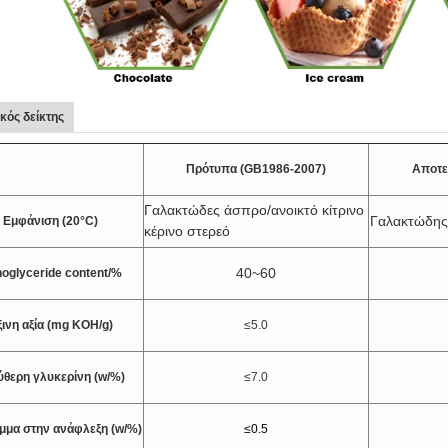
ικός δείκτης
Πρότυπα (GB1986-2007)
Αποτε
Γαλακτώδες άσπρο/ανοικτό κίτρινο
Γαλακτώδης 
Εμφάνιση (20°C)
κέρινο στερεό
40~60
oglyceride content/%
ινη αξία (mg KOH/g)
≤5.0
ύθερη γλυκερίνη (w/%)
≤7.0
μμα στην ανάφλεξη (w/%)
≤0.5