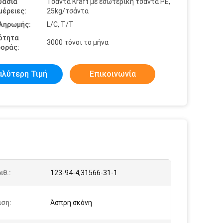
υασία
Τσάντα Kraft με εσωτερική τσάντα PE,
έρειες:
25kg/τσάντα
πληρωμής:
L/C, T/T
ότητα
3000 τόνοι το μήνα
οράς:
αλύτερη Τιμή
Επικοινωνία
ιθ.:
123-94-4,31566-31-1
ιση:
Άσπρη σκόνη