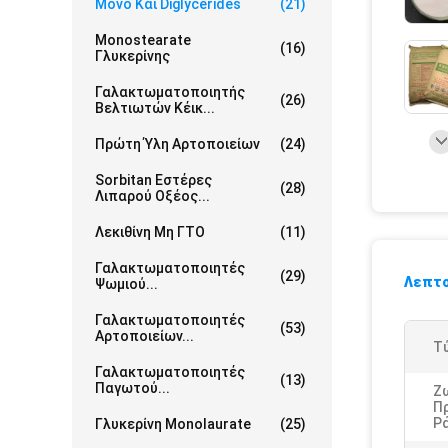
Μονο Και Diglycerides
(21)
Monostearate
(16)
Γλυκερίνης
Γαλακτωματοποιητής
(26)
Βελτιωτών Κέικ...
Πρώτη Ύλη Αρτοποιείων
(24)
Sorbitan Εστέρες
(28)
Λιπαρού Οξέος...
Λεκιθίνη Μη ΓΤΟ
(11)
Γαλακτωματοποιητές
(29)
Λεπτο
Ψωμιού...
Γαλακτωματοποιητές
(53)
Αρτοποιείων...
Τ
Γαλακτωματοποιητές
(13)
Παγωτού...
Ζ
Π
Ρά
Γλυκερίνη Monolaurate
(25)