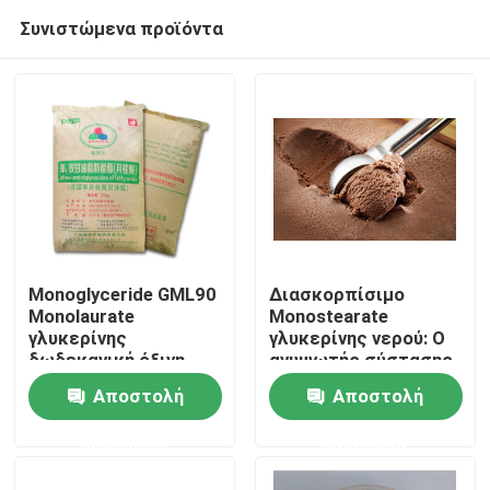
Συνιστώμενα προϊόντα
Monoglyceride GML90
Διασκορπίσιμο
Monolaurate
Monostearate
γλυκερίνης
γλυκερίνης νερού: Ο
Σπίτι
δωδεκανική όξινη
ανυψωτής σύστασης
σκόνη για τα τρόφιμα
παγωτού για
Αποστολή
Αποστολή
κρεμώδη και ομαλό
Προϊόντα
παγωμένους
ερώτησης
ερώτησης
μεταχειρίζεται
Βίντεο