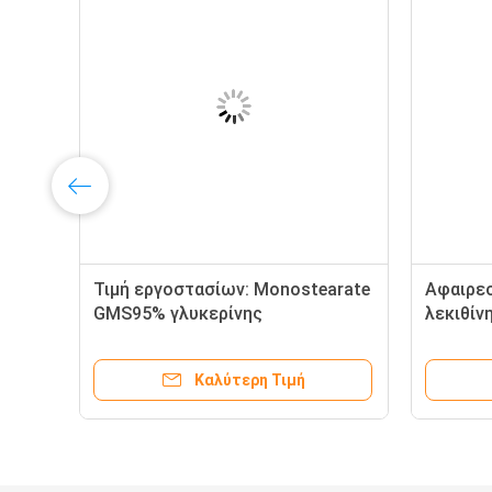
Τιμή εργοστασίων: Monostearate
Αφαιρεσ
GMS95% γλυκερίνης
λεκιθίν
γαλακτωματοποιητής βαθμού
τροφίμ
τροφίμων για τα τρόφιμα
Καλύτερη Τιμή