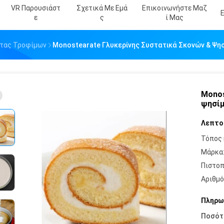
VR Παρουσιάστ
Σχετικά Με Εμά
Επικοινωνήστε Μαζ
Ε
Σ
Ί Μας
ητας Τροφίμων
Monostearate Γλυκερίνης Συστατικά Σκονών & Ψ
Monos
ψησί
Λεπτο
Τόπος 
Μάρκα
Πιστοπ
Αριθμό
Πληρω
Ποσότ