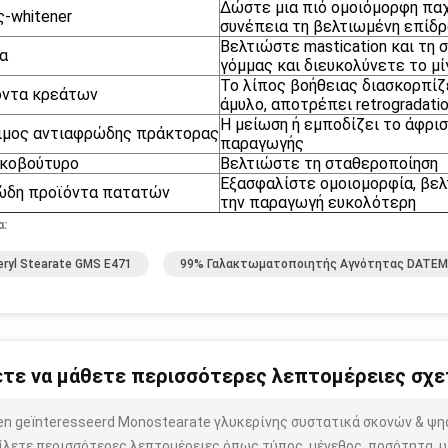
Δώστε μια πιό ομοιόμορφη παχ
-whitener
συνέπεια τη βελτιωμένη επίδ
Βελτιώστε mastication και τη
α
γόμμας και διευκολύνετε το μίγ
Το λίπος βοήθειας διασκορπίζε
όντα κρεάτων
άμυλο, αποτρέπει retrogradati
Η μείωση ή εμποδίζει το άφρισ
ιμος αντιαφρώδης πράκτορας
παραγωγής
ικοβούτυρο
Βελτιώστε τη σταθεροποίηση
Εξασφαλίστε ομοιομορφία, βελ
ώδη προϊόντα πατατών
την παραγωγή ευκολότερη
α:
eryl Stearate GMS E471
99% Γαλακτωματοποιητής Αγνότητας DATEM
τε να μάθετε περισσότερες λεπτομέρειες σχετ
ben geïnteresseerd Monostearate γλυκερίνης συστατικά σκονών & 
ίλετε περισσότερες λεπτομέρειες όπως τύπος, μέγεθος, ποσότητα, υλ