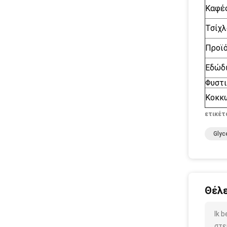
Καφές
Τσίχλ
Προϊ
Εδώδ
Φυστ
Κοκκ
ετικέτ
Glyc
Θέλε
Ik 
στε