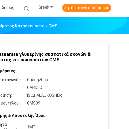
Greek
Ειδήσεις
Ζητήστε ένα απόσπασμα
ησίματος Κατασκευαστών GMS
tearate γλυκερίνης συστατικά σκονών &
ματος κατασκευαστών GMS
μέρειες:
καταγωγής:
Guangzhou
:
CARDLO
οίηση:
ISO,HALAL,KOSHER
 μοντέλου:
GMS99
μής & Αποστολής Όροι:
ητα
1MT