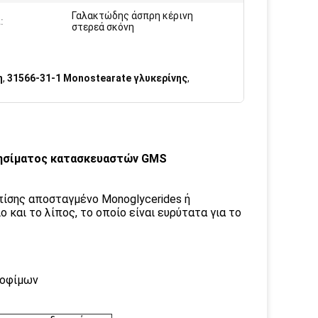
Γαλακτώδης άσπρη κέρινη
:
στερεά σκόνη
η
,
31566-31-1 Monostearate γλυκερίνης
,
ψησίματος κατασκευαστών GMS
ίσης αποσταγμένο Monoglycerides ή
 και το λίπος, το οποίο είναι ευρύτατα για το
ροφίμων