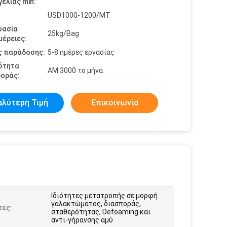
ελίας min:
USD1000-1200/MT
υασία
25kg/Bag
έρειες:
ς παράδοσης:
5-8 ημέρες εργασίας
ότητα
ΑΜ 3000 το μήνα
οράς:
αλύτερη Τιμή
Επικοινωνία
Ιδιότητες μετατροπής σε μορφή
γαλακτώματος, διασποράς,
τες:
σταθερότητας, Defoaming και
αντι-γήρανσης αμύ