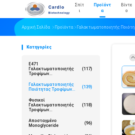
Σπίτ
Προϊόντ
Βίντε
Ι
Α
Ο
Αρχική Σελίδα
Προϊόντα
Γαλακτωματοποιητής Ποιότ
Κατηγορίες
E471
Γαλακτωματοποιητής
(117)
Τροφίμων...
Γαλακτωματοποιητής
(139)
Ποιότητας Τροφίμων...
Φυσικοί
Γαλακτωματοποιητές
(118)
Τροφίμων...
Αποσταγμένο
(96)
Monoglyceride