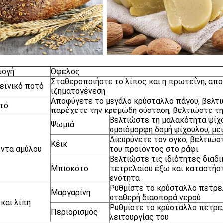
μογή
Όφελος
Σταθεροποιήστε το λίπος και η πρωτεΐνη, απο
εϊνικό ποτό
ιζηματογένεση
Αποφύγετε το μεγάλο κρύσταλλο πάγου, βελτιώ
τό
παρέχετε την κρεμώδη σύσταση, βελτιώστε τ
Βελτιώστε τη μαλακότητα ψίχο
Ψωμιά
ομοιόμορφη δομή ψίχουλου, μει
Διευρύνετε τον όγκο, βελτιώσ
Κέικ
ντα αμύλου
του προϊόντος στο ράφι
Βελτιώστε τις ιδιότητες διαδ
Μπισκότο
πετρελαίου έξω και καταστήστ
ενότητα
Ρυθμίστε το κρύσταλλο πετρελ
Μαργαρίνη
σταθερή διασπορά νερού
 και λίπη
Ρυθμίστε το κρύσταλλο πετρελ
Περιορισμός
λειτουργίας του