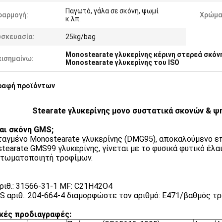
Παγωτό, γάλα σε σκόνη, ψωμί
φαρμογή:
Χρώμα
κ.λπ.
υσκευασία:
25kg/bag
Monostearate γλυκερίνης κέρινη στερεά σκόν
πισημαίνω:
Monostearate γλυκερίνης του ISO
ραφή προϊόντων
Stearate γλυκερίνης μονο συστατικά σκονών & 
ναι σκόνη GMS;
αγμένο Monostearate γλυκερίνης (DMG95), αποκαλούμενο επ
tearate GMS99 γλυκερίνης, γίνεται με το φυσικά φυτικό έλαιο
τωματοποιητή τροφίμων.
ριθ.: 31566-31-1 MF: C21H42O4
S αριθ.: 204-664-4 διαμορφώστε τον αριθμό: E471/βαθμός τ
κές προδιαγραφές: