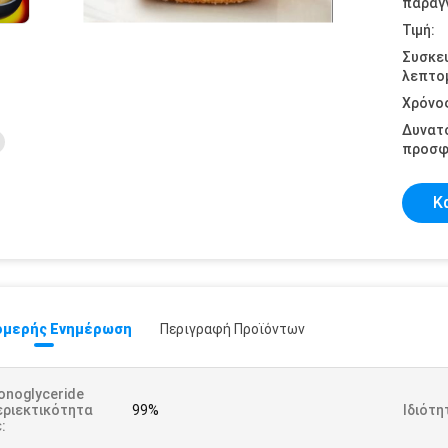
παραγγ
Τιμή:
Συσκε
λεπτομ
Χρόνο
Δυνατ
προσφ
Κ
μερής Ενημέρωση
Περιγραφή Προϊόντων
onoglyceride
εριεκτικότητα
99%
Ιδιότη
: