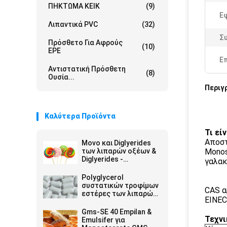
ΠΗΚΤΩΜΑ ΚΕΙΚ
(9)
Ε
Λιπαντικά PVC
(32)
Σ
Πρόσθετο Για Αφρούς
(10)
EPE
Ε
Αντιστατική Πρόσθετη
(8)
Ουσία...
Περιγ
Καλύτερα Προϊόντα
Τι εί
Αποστ
Μονο και Diglyerides
των λιπαρών οξέων &
Monos
Diglyerides -
γαλακ
Monoglyceride E471
GMS40
Polyglycerol
συστατικών τροφίμων
CAS α
εστέρες των λιπαρών
EINEC
οξέων E475 PGES
Gms-SE 40 Empilan &
Τεχνι
Emulsifer για