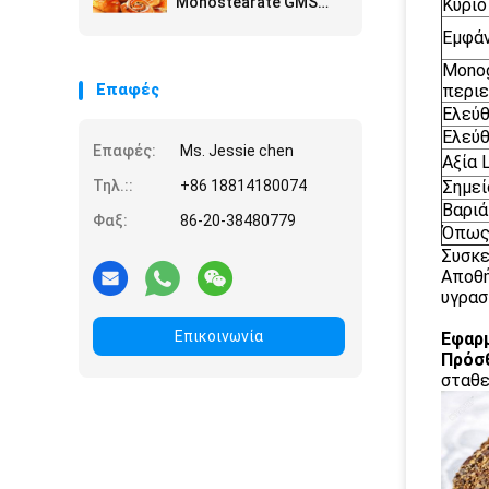
Monostearate GMS
Κύριο
τσιπ πατατών τη
Εμφάν
Glyceryl σκόνη
Monog
Επαφές
περιε
Ελεύθ
Ελεύθ
Επαφές:
Ms. Jessie chen
Αξία 
Τηλ.::
+86 18814180074
Σημεί
Βαριά
Φαξ:
86-20-38480779
Όπως
Συσκε
Αποθή
υγρασ
Επικοινωνία
Εφαρμ
Πρόσ
σταθε