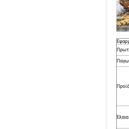
Εφαρ
Πρωτ
Παγω
Προϊό
Έλαια