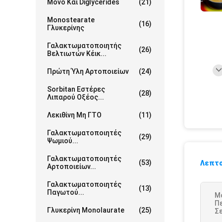
Μονο Και Diglycerides
(21)
Monostearate
(16)
Γλυκερίνης
Γαλακτωματοποιητής
(26)
Βελτιωτών Κέικ...
Πρώτη Ύλη Αρτοποιείων
(24)
Sorbitan Εστέρες
(28)
Λιπαρού Οξέος...
Λεκιθίνη Μη ΓΤΟ
(11)
Γαλακτωματοποιητές
(29)
Ψωμιού...
Γαλακτωματοποιητές
(53)
Λεπτο
Αρτοποιείων...
Γαλακτωματοποιητές
(13)
Παγωτού...
M
Π
Γλυκερίνη Monolaurate
(25)
Σε