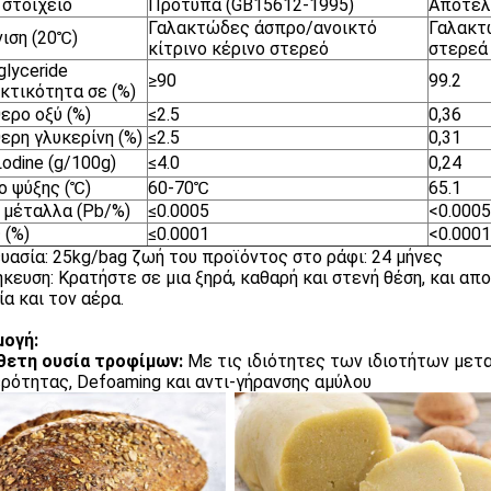
 στοιχείο
Πρότυπα (GB15612-1995)
Αποτέλ
Γαλακτώδες άσπρο/ανοικτό
Γαλακτ
ιση (20℃)
κίτρινο κέρινο στερεό
στερεά
lyceride
≥90
99.2
κτικότητα σε (%)
ερο οξύ (%)
≤2.5
0,36
ερη γλυκερίνη (%)
≤2.5
0,31
Lodine (g/100g)
≤4.0
0,24
ο ψύξης (℃)
60-70℃
65.1
 μέταλλα (Pb/%)
≤0.0005
<0.0005
 (%)
≤0.0001
<0.0001
υασία: 25kg/bag ζωή του προϊόντος στο ράφι: 24 μήνες
κευση: Κρατήστε σε μια ξηρά, καθαρή και στενή θέση, και α
ία και τον αέρα.
ογή:
θετη ουσία τροφίμων:
Με τις ιδιότητες των ιδιοτήτων μετ
ρότητας, Defoaming και αντι-γήρανσης αμύλου