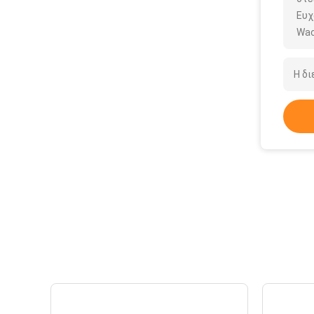
Ευχ
Wac