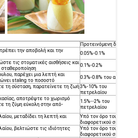
Προτεινόμενη δόση
τρέπει την αποβολή και την
0.05%-0.1%
στε τις στοματικές αισθήσεις και
0.1%-0.2%
η σταθεροποίηση
υλου, παρέχει μια λεπτή και
0.3%-0.8% του αμύλου
ώνει staling το ποσοστό
τε τη σύσταση, παρατείνετε τη ζωή
3%-10% του
πετρελαίου
ικασίας, αποτρέψτε το χωρισμό
1.5%--2% του
ε τη ζύμη εύκολη στην από-
πετρελαίου
αίου, μεταδίδει τη λεπτή και
Υπό τον όρο του
διαφορετικού σκοπού
αίου, βελτιώστε τις ιδιότητες
Υπό τον όρο του
διαφορετικού σκοπού