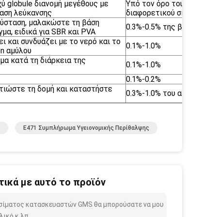
ύ globule διανομή μεγέθους με
Υπό τον όρο του
ραση λεύκανσης
διαφορετικού σκοπού
 σύσταση, μαλακώστε τη βάση
0.3%-0.5% της βάσης
μα, ειδικά για SBR και PVA
ι και συνδυάζει με το νερό και το
0.1%-1.0%
on αμύλου
μα κατά τη διάρκεια της
0.1%-1.0%
0.1%-0.2%
τιώστε τη δομή και καταστήστε
0.3%-1.0% του αμύλου
E471 Συμπλήρωμα Υγειονομικής Περίθαλψης
ικά με αυτό το προϊόν
ψησίματος κατασκευαστών GMS θα μπορούσατε να μου
ικό κ.λπ.