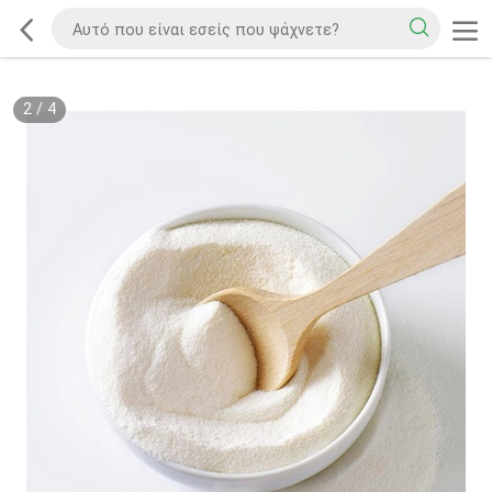
2
/
4