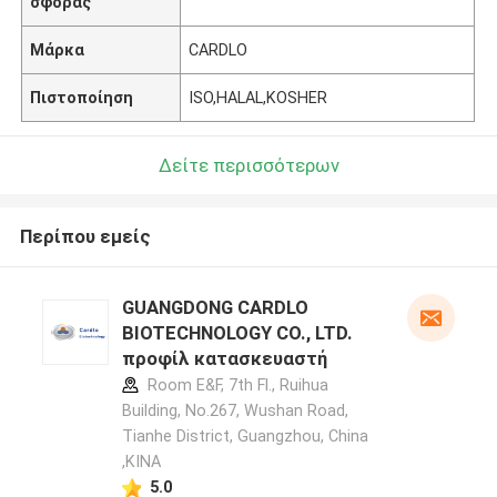
σφοράς
Μάρκα
CARDLO
Πιστοποίηση
ISO,HALAL,KOSHER
Δείτε περισσότερων
Περίπου εμείς
GUANGDONG CARDLO
BIOTECHNOLOGY CO., LTD.
προφίλ κατασκευαστή
Room E&F, 7th Fl., Ruihua
Building, No.267, Wushan Road,
Tianhe District, Guangzhou, China
,ΚΙΝΑ
5.0