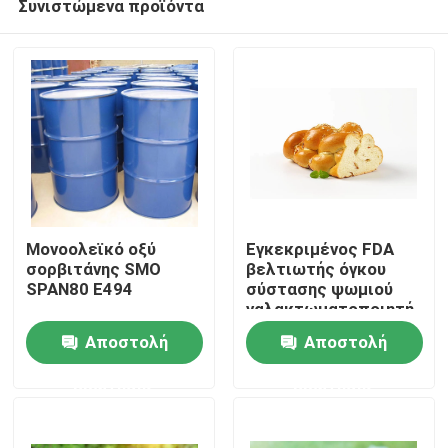
Συνιστώμενα προϊόντα
Μονοολεϊκό οξύ
Εγκεκριμένος FDA
σορβιτάνης SMO
βελτιωτής όγκου
SPAN80 E494
σύστασης ψωμιού
γαλακτωματοποιητή
Σπίτι
DMG βαθμού
Αποστολή
Αποστολή
τροφίμων
Προϊόντα
ερώτησης
ερώτησης
Βίντεο