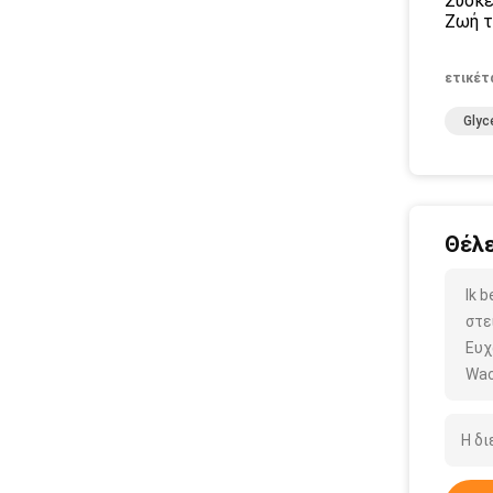
Συσκε
Ζωή τ
ετικέτ
Glyc
Θέλε
Ik 
στε
Ευχ
Wac