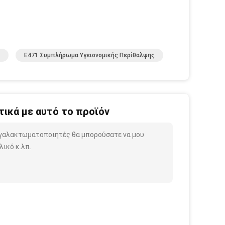
E471 Συμπλήρωμα Υγειονομικής Περίθαλψης
ικά με αυτό το προϊόν
B γαλακτωματοποιητές θα μπορούσατε να μου
ικό κ.λπ.