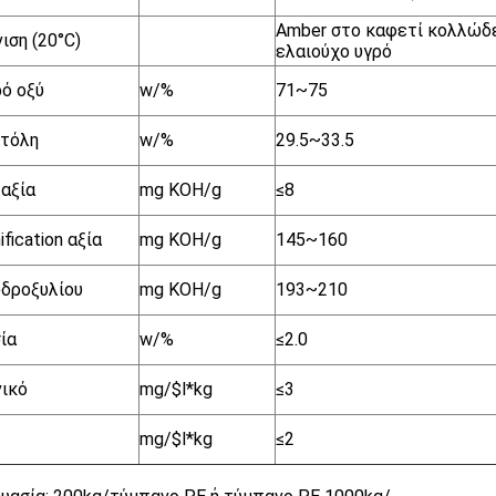
Amber στο καφετί κολλώδ
ιση (20°C)
ελαιούχο υγρό
ό οξύ
w/%
71~75
ιτόλη
w/%
29.5~33.5
 αξία
mg KOH/g
≤8
fication αξία
mg KOH/g
145~160
υδροξυλίου
mg KOH/g
193~210
ία
w/%
≤2.0
ικό
mg/$l*kg
≤3
mg/$l*kg
≤2