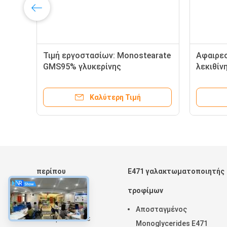
Τιμή εργοστασίων: Monostearate
Αφαιρεσ
GMS95% γλυκερίνης
λεκιθίν
γαλακτωματοποιητής βαθμού
τροφίμ
τροφίμων για τα τρόφιμα
Καλύτερη Τιμή
περίπου
E471 γαλακτωματοποιητής
Σπίτι
τροφίμων
Προϊόντα
Αποσταγμένος
VR παρουσιάστε
Monoglycerides E471