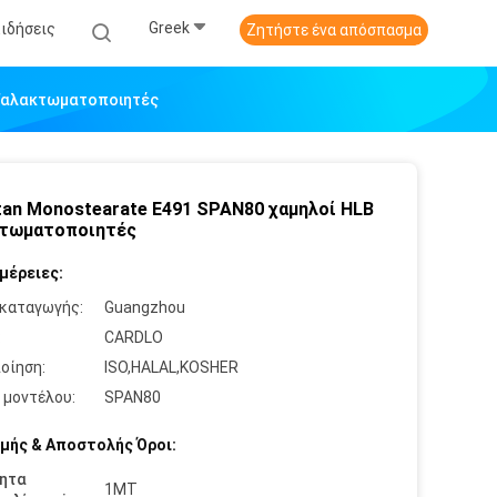
Greek
Ειδήσεις
Ζητήστε ένα απόσπασμα
 Γαλακτωματοποιητές
tan Monostearate E491 SPAN80 χαμηλοί HLB
κτωματοποιητές
μέρειες:
καταγωγής:
Guangzhou
:
CARDLO
οίηση:
ISO,HALAL,KOSHER
 μοντέλου:
SPAN80
μής & Αποστολής Όροι:
ητα
1MT