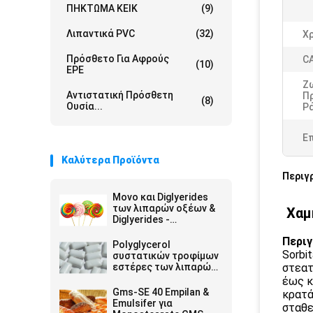
ΠΗΚΤΩΜΑ ΚΕΙΚ
(9)
Λιπαντικά PVC
(32)
Χ
Πρόσθετο Για Αφρούς
C
(10)
EPE
Ζ
Αντιστατική Πρόσθετη
Π
(8)
Ουσία...
Ρά
Ε
Καλύτερα Προϊόντα
Περιγ
Μονο και Diglyerides
των λιπαρών οξέων &
Χαμ
Diglyerides -
Monoglyceride E471
Περιγ
GMS40
Polyglycerol
Sorbi
συστατικών τροφίμων
εστέρες των λιπαρών
στεατ
οξέων E475 PGES
έως κ
Gms-SE 40 Empilan &
κρατά
Emulsifer για
σταθε