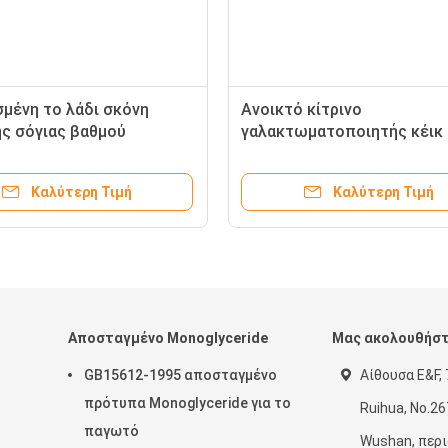
μένη το λάδι σκόνη
Ανοικτό κίτρινο
ης σόγιας βαθμού
γαλακτωματοποιητής κέικ 
ων θέσης μη-ΓΤΟ
SP
Καλύτερη Τιμή
Καλύτερη Τιμή
Αποσταγμένο Monoglyceride
Μας ακολουθήσ
GB15612-1995 αποσταγμένο
Αίθουσα E&F, 
πρότυπα Monoglyceride για το
Ruihua, No.26
παγωτό
Wushan, περι