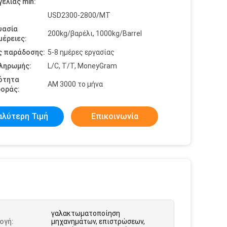
ελίας min:
USD2300-2800/MT
υασία
200kg/βαρέλι, 1000kg/Barrel
έρειες:
ς παράδοσης:
5-8 ημέρες εργασίας
πληρωμής:
L/C, T/T, MoneyGram
ότητα
ΑΜ 3000 το μήνα
οράς:
αλύτερη Τιμή
Επικοινωνία
γαλακτωματοποίηση
ογή:
μηχανημάτων, επιστρώσεων,