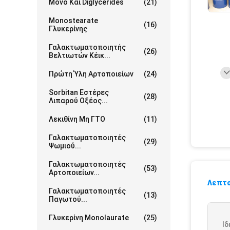
Μονο Και Diglycerides
(21)
Monostearate
(16)
Γλυκερίνης
Γαλακτωματοποιητής
(26)
Βελτιωτών Κέικ...
Πρώτη Ύλη Αρτοποιείων
(24)
Sorbitan Εστέρες
(28)
Λιπαρού Οξέος...
Λεκιθίνη Μη ΓΤΟ
(11)
Γαλακτωματοποιητές
(29)
Ψωμιού...
Γαλακτωματοποιητές
(53)
Αρτοποιείων...
Λεπτο
Γαλακτωματοποιητές
(13)
Παγωτού...
Γλυκερίνη Monolaurate
(25)
Ιδ