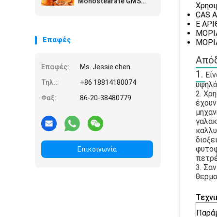
Monostearate GMS
Χρησι
τσιπ πατατών τη
CAS Α
Glyceryl σκόνη
Ε ΑΡΙ
ΜΟΡΙ
Επαφές
ΜΟΡΙΑ
Απόδ
Επαφές:
Ms. Jessie chen
1.
Είν
Τηλ.::
+86 18814180074
υψηλό
2. Χρ
Φαξ:
86-20-38480779
έχουν
μηχαν
γαλακ
καλλυ
διοξε
φυτοφ
Επικοινωνία
πετρέ
3. Σα
θερμοκ
Τεχνι
Παρά