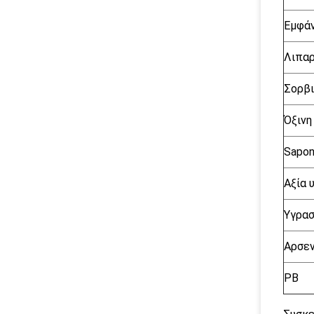
Εμφάν
Λιπαρ
Σορβ
Όξινη
Saponi
Αξία 
Υγρασ
Αρσεν
PB