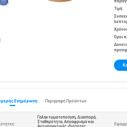
παραγγ
Τιμή:
Συσκε
λεπτομ
Χρόνο
Όροι 
Δυνατ
προσφ
Κ
μερής Ενημέρωση
Περιγραφή Προϊόντων
Γαλακτωματοποίηση, Διασπορά,
Σταθερότητα, Αποαφρισμό και
ιότητες:
Εφαρμ
Αντιγηραντικές ιδιότητες