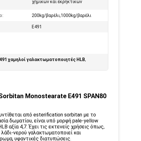
χημικών και εκρηκτικών
ο:
200kg/βαρέλι,1000kg/βαρέλι
Ε491
491 χαμηλοί γαλακτωματοποιητές HLB
,
orbitan Monostearate E491 SPAN80
τίθεται από esterification sorbitan με το
σία δωματίου, είναι υπό μορφή pale-yellow
LB αξία 4,7. Έχει τις εκτενείς χρήσεις όπως,
 λάδι-νερού γαλακτωματοποιεί και
τρωμα, υφαντικές διατυπώσεις.