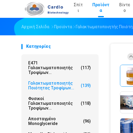
Σπίτ
Προϊόντ
Βίντε
Ι
Α
Ο
Αρχική Σελίδα
Προϊόντα
Γαλακτωματοποιητής Ποιότ
Κατηγορίες
E471
Γαλακτωματοποιητής
(117)
Τροφίμων...
Γαλακτωματοποιητής
(139)
Ποιότητας Τροφίμων...
Φυσικοί
Γαλακτωματοποιητές
(118)
Τροφίμων...
Αποσταγμένο
(96)
Monoglyceride