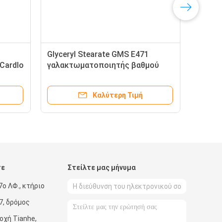
Glyceryl Stearate GMS E471
Cardlo
γαλακτωματοποιητής βαθμού
τροφίμων
Καλύτερη Τιμή
τε
Στείλτε μας μήνυμα
7ο ΛΦ., κτήριο
7, δρόμος
οχή Tianhe,