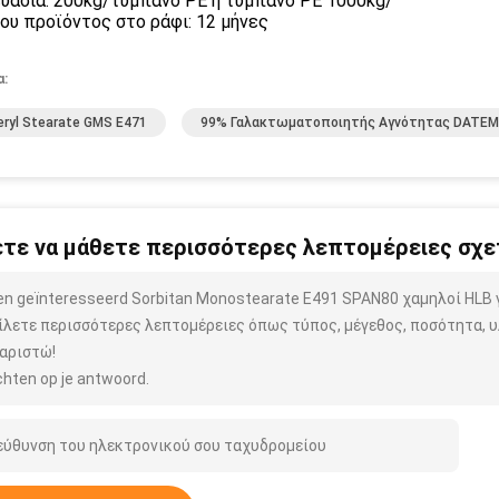
υασία: 200kg/τύμπανο PE ή τύμπανο PE 1000kg/
ου προϊόντος στο ράφι: 12 μήνες
α:
eryl Stearate GMS E471
99% Γαλακτωματοποιητής Αγνότητας DATEM
τε να μάθετε περισσότερες λεπτομέρειες σχετ
ben geïnteresseerd Sorbitan Monostearate E491 SPAN80 χαμηλοί HL
ίλετε περισσότερες λεπτομέρειες όπως τύπος, μέγεθος, ποσότητα, υλ
αριστώ!
hten op je antwoord.