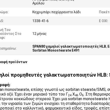
Αμύλου
ρώμα:
Κεχριμπάρι παχύρρευστο λάδι
Πακέτ
AS:
1338-41-6
Ε ΟΧΙ:
ωή Του
ροϊόντος Στο
12 μήνας
φι:
SPAN80 χαμηλοί γαλακτωματοποιητές HLB
,
E
πισημαίνω:
Sorbitan Monostearate E491
ραφή προϊόντων
ηλοί προμηθευτές γαλακτωματοποιητών HLB: S
ραφή:
tan monostearate, επίσης γνωστό ως sorbitan stearate/SMS, συν
ικό οξύ. Έχει έναν μοριακό τύπο του Γ
Χ
Ο
. Στη θερμοκρα
24
46
6
ίτρινου κοκκώδους στερεού. Έχει μια sorbitan monostearate H
 την υγρασία των ζυμών ενισχύει τη σταθερότητα διασποράς
ροποιεί στο καλλυντικό, φαρμακευτικό είδος, τροφές, επίσ