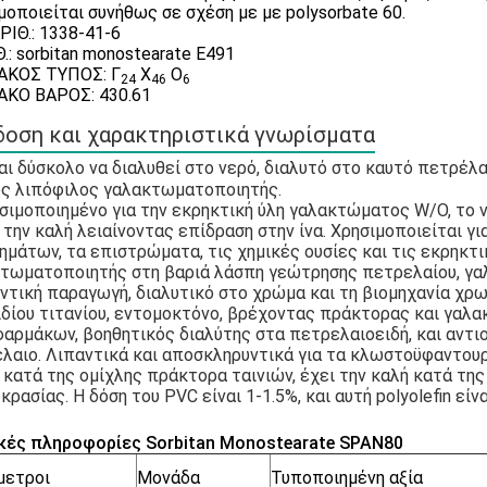
μοποιείται συνήθως σε σχέση με με polysorbate 60.
ΡΙΘ.: 1338-41-6
Θ.: sorbitan monostearate E491
ΑΚΟΣ ΤΥΠΟΣ: Γ
Χ
Ο
24
46
6
ΚΟ ΒΑΡΟΣ: 430.61
οση και χαρακτηριστικά γνωρίσματα
αι δύσκολο να διαλυθεί στο νερό, διαλυτό στο καυτό πετρέλα
ς λιπόφιλος γαλακτωματοποιητής.
ησιμοποιημένο για την εκρηκτική ύλη γαλακτώματος W/O, το ν
 την καλή λειαίνοντας επίδραση στην ίνα. Χρησιμοποιείται 
ημάτων, τα επιστρώματα, τις χημικές ουσίες και τις εκρηκτ
τωματοποιητής στη βαριά λάσπη γεώτρησης πετρελαίου, γα
ντική παραγωγή, διαλυτικό στο χρώμα και τη βιομηχανία χ
ιδίου τιτανίου, εντομοκτόνο, βρέχοντας πράκτορας και γα
αρμάκων, βοηθητικός διαλύτης στα πετρελαιοειδή, και αντ
λαιο. Λιπαντικά και αποσκληρυντικά για τα κλωστοϋφαντουρ
ν κατά της ομίχλης πράκτορα ταινιών, έχει την καλή κατά της
ρασίας. Η δόση του PVC είναι 1-1.5%, και αυτή polyolefin είνα
κές πληροφορίες Sorbitan Monostearate SPAN80
μετροι
Μονάδα
Τυποποιημένη αξία