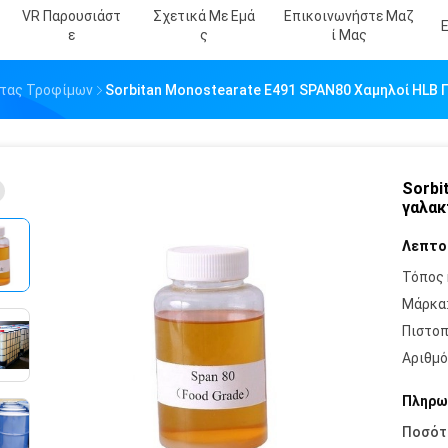
VR Παρουσιάστ
Σχετικά Με Εμά
Επικοινωνήστε Μαζ
Ε
Σ
Ί Μας
ητας Τροφίμων
Sorbitan Monostearate E491 SPAN80 Χαμηλοί HLB
Sorbi
γαλα
Λεπτο
Τόπος 
Μάρκα
Πιστοπ
Αριθμό
Πληρω
Ποσότ