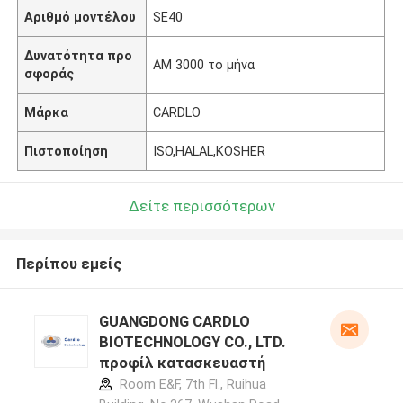
Αριθμό μοντέλου
SE40
Δυνατότητα προ
ΑΜ 3000 το μήνα
σφοράς
Μάρκα
CARDLO
Πιστοποίηση
ISO,HALAL,KOSHER
Δείτε περισσότερων
Περίπου εμείς
GUANGDONG CARDLO
BIOTECHNOLOGY CO., LTD.
προφίλ κατασκευαστή
Room E&F, 7th Fl., Ruihua