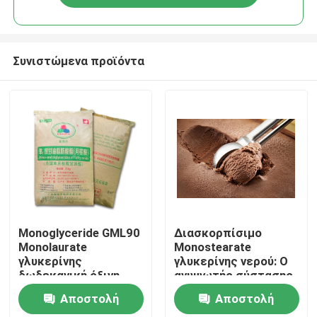
Συνιστώμενα προϊόντα
Σπίτι
Monoglyceride GML90
Διασκορπίσιμο
Monolaurate
Monostearate
γλυκερίνης
γλυκερίνης νερού: Ο
Προϊόντα
δωδεκανική όξινη
ανυψωτής σύστασης
σκόνη για τα τρόφιμα
παγωτού για
Αποστολή
Αποστολή
κρεμώδη και ομαλό
Βίντεο