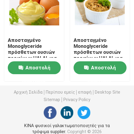
E471 γαλακτωματοποιητής τροφίμων
Γαλακτωματοποιητής ποιότητας τροφίμων
Αποσταγμένο
Αποσταγμένο
Monoglyceride
Monoglyceride
πρόσθετων ουσιών
πρόσθετων ουσιών
Φυσικοί γαλακτωματοποιητές τροφίμων
τροφίμων HALAL για
τροφίμων HALAL για
τη μαγιονέζα
την κόλλα
Αποστολή
Αποστολή
Αποσταγμένο Monoglyceride
ερώτησης
ερώτησης
Μονο και diglycerides
Αρχική Σελίδα
Περίπου εμείς
επαφή
Desktop Site
Sitemap
Privacy Policy
Monostearate γλυκερίνης
ΚΙΝΑ φυσικοί γαλακτωματοποιητές για τα
Γαλακτωματοποιητής βελτιωτών κέικ
τρόφιμα supplier.
Copyright © 2026