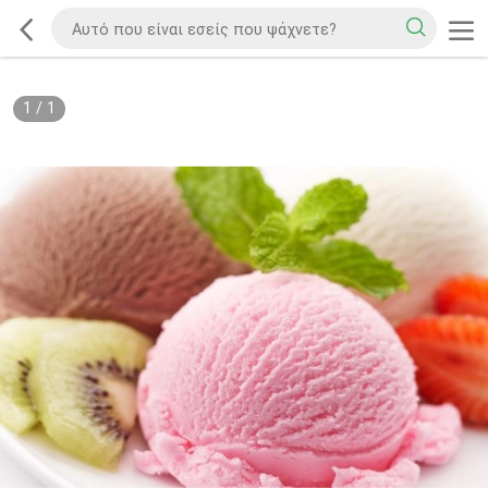
1
/
1