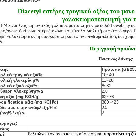
Diacetyl εστέρες τρυγικού οξέος του μο
γαλακτωματοποιητή για 
EM είναι ένας μη ιοντικός γαλακτωματοποιητής με καλό flowability κα
ρη/ανοικτό κίτρινο στερεά σκόνη και εύκολα διαλυτή στο ζεστό νερό. 
φή γαλακτώματος, η διασκόρπιση και το αντι-retrogradation, και χρ
W.
Περιγραφή προϊόν
Ποιοτικός δείκτης:
κτης
Πρότυπα (GB255
ολικό τρυγικό οξύ/%
10~40
ολική γλυκερίνη/%
11~28
ολικό οξικό οξύ/%
8~32
ύθερη γλυκερίνη/% ≤
2.0
νη αξία (mg KOH/g)
62~76
onification αξία (mg KOH/g)
380~425
όλειμμα στην ανάφλεξη/%
≤
0,5
(mg/$l*kg) ≤
2
αρμογές:
ελος
μί
Βελτιώνει τον όγκο και τη σύσταση και παρατείνει τη ζ