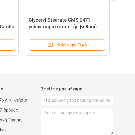
Glyceryl Stearate GMS E471
Cardlo
γαλακτωματοποιητής βαθμού
τροφίμων
Καλύτερη Τιμή
τε
Στείλτε μας μήνυμα
7ο ΛΦ., κτήριο
7, δρόμος
οχή Tianhe,
ίνα