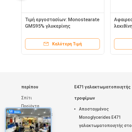
Τιμή εργοστασίων: Monostearate
Αφαιρεσ
GMS95% γλυκερίνης
λεκιθίν
γαλακτωματοποιητής βαθμού
τροφίμ
τροφίμων για τα τρόφιμα
Καλύτερη Τιμή
περίπου
E471 γαλακτωματοποιητής
Σπίτι
τροφίμων
Προϊόντα
Αποσταγμένος
VR παρουσιάστε
Monoglycerides E471
Σχετικά με εμάς
γαλακτωματοποιητής στο
Ειδήσεις