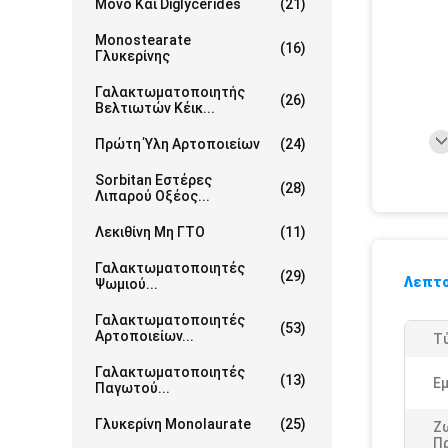
Μονο Και Diglycerides
(21)
Monostearate
(16)
Γλυκερίνης
Γαλακτωματοποιητής
(26)
Βελτιωτών Κέικ...
Πρώτη Ύλη Αρτοποιείων
(24)
Sorbitan Εστέρες
(28)
Λιπαρού Οξέος...
Λεκιθίνη Μη ΓΤΟ
(11)
Γαλακτωματοποιητές
(29)
Λεπτο
Ψωμιού...
Γαλακτωματοποιητές
(53)
Αρτοποιείων...
Τ
Γαλακτωματοποιητές
(13)
Ε
Παγωτού...
Γλυκερίνη Monolaurate
(25)
Ζ
Π