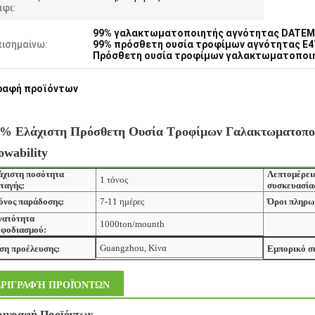
φι:
99% γαλακτωματοποιητής αγνότητας DATEM
πισημαίνω:
99% πρόσθετη ουσία τροφίμων αγνότητας E4
Πρόσθετη ουσία τροφίμων γαλακτωματοποι
ραφή προϊόντων
% Ελάχιστη Πρόσθετη Ουσία Τροφίμων Γαλακτωματοπ
owability
άχιστη ποσότητα
Λεπτομέρει
1 τόνος
ταγής:
συσκευασία
όνος παράδοσης:
7-11 ημέρες
Όροι πληρω
νατότητα
1000ton/mounth
εφοδιασμού:
Guangzhou, Κίνα
ση προέλευσης:
Εμπορικό σ
ΡΙΓΡΑΦΉ ΠΡΟΪΌΝΤΩΝ
ριγραφή Προϊόντων