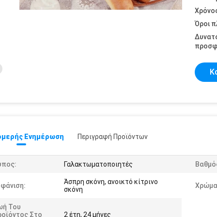
Χρόνο
Όροι 
Δυνατ
προσφ
Κ
μερής Ενημέρωση
Περιγραφή Προϊόντων
ύπος:
Γαλακτωματοποιητές
Βαθμό
Άσπρη σκόνη, ανοικτό κίτρινο
μφάνιση:
Χρώμα
σκόνη
ωή Του
ροϊόντος Στο
2 έτη, 24 μήνες