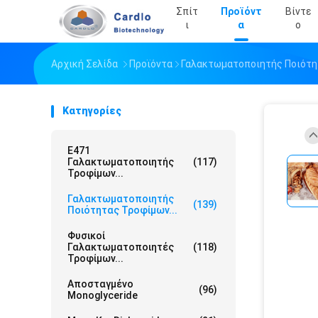
Σπίτ
Προϊόντ
Βίντε
Ι
Α
Ο
Αρχική Σελίδα
Προϊόντα
Γαλακτωματοποιητής Ποιότ
Κατηγορίες
E471
Γαλακτωματοποιητής
(117)
Τροφίμων...
Γαλακτωματοποιητής
(139)
Ποιότητας Τροφίμων...
Φυσικοί
Γαλακτωματοποιητές
(118)
Τροφίμων...
Αποσταγμένο
(96)
Monoglyceride