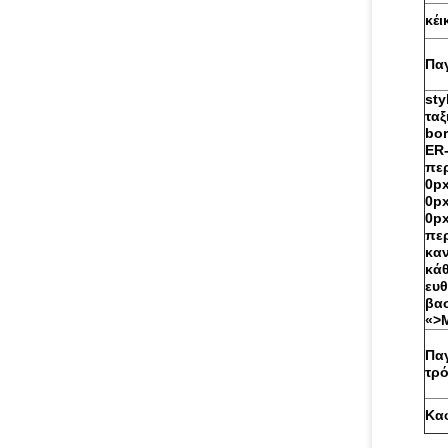
κέι
Πα
sty
ταξ
bo
ER-
πε
0px
0p
0px
πε
καν
κάθ
ευθ
βα
«>M
Πα
τρ
Καφ