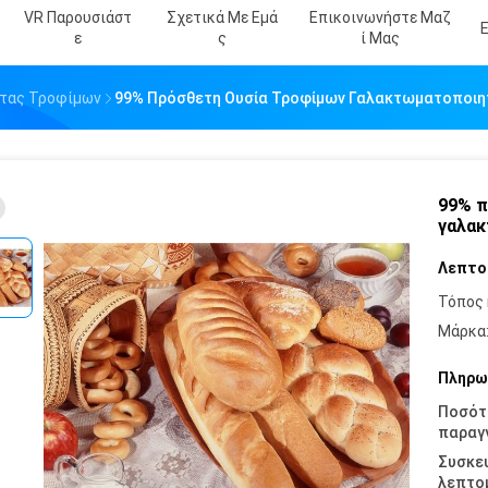
VR Παρουσιάστ
Σχετικά Με Εμά
Επικοινωνήστε Μαζ
Ε
Σ
Ί Μας
ητας Τροφίμων
99% Πρόσθετη Ουσία Τροφίμων Γαλακτωματοποιη
99% π
γαλακ
Λεπτο
Τόπος 
Μάρκα
Πληρω
Ποσότ
παραγγ
Συσκε
λεπτομ