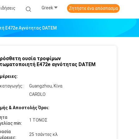
Greek
Ειδήσεις
Ζητήστε ένα απόσπασμα
τή E472e Αγνότητας DATEM
ρόσθετη ουσία τροφίμων
τωματοποιητή E472e αγνότητας DATEM
μέρειες:
καταγωγής:
Guangzhou, Κίνα
:
CARDLO
μής & Αποστολής Όροι:
ητα
1 ΤΟΝΟΣ
ελίας min:
υασία
25 τσάντες κλ
έρειες: