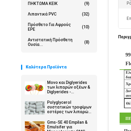
Ρά
ΠΗΚΤΩΜΑ ΚΕΙΚ
(9)
Λιπαντικά PVC
(32)
Ε
Πρόσθετο Για Αφρούς
(10)
EPE
Περιγ
Αντιστατική Πρόσθετη
(8)
Ουσία...
99
Fl
Καλύτερα Προϊόντα
Ελ
δια
Μονο και Diglyerides
Χρ
των λιπαρών οξέων &
Δυ
Diglyerides -
αν
Monoglyceride E471
GMS40
Polyglycerol
Θέ
συστατικών τροφίμων
εστέρες των λιπαρών
οξέων E475 PGES
ΠΕ
Gms-SE 40 Empilan &
Emulsifer για
Πε