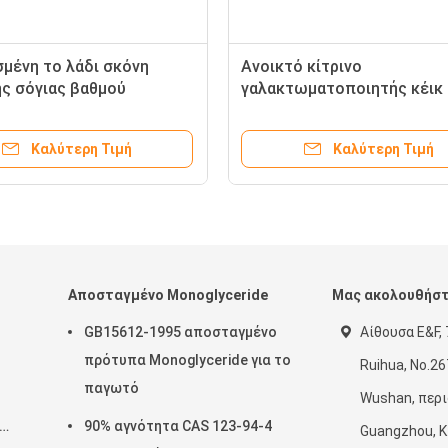
μένη το λάδι σκόνη
Ανοικτό κίτρινο
ης σόγιας βαθμού
γαλακτωματοποιητής κέικ 
ων θέσης μη-ΓΤΟ
SP
Καλύτερη Τιμή
Καλύτερη Τιμή
Αποσταγμένο Monoglyceride
Μας ακολουθήσ
GB15612-1995 αποσταγμένο
Αίθουσα E&F, 
πρότυπα Monoglyceride για το
Ruihua, No.26
παγωτό
Wushan, περι
90% αγνότητα CAS 123-94-4
Guangzhou, Κ