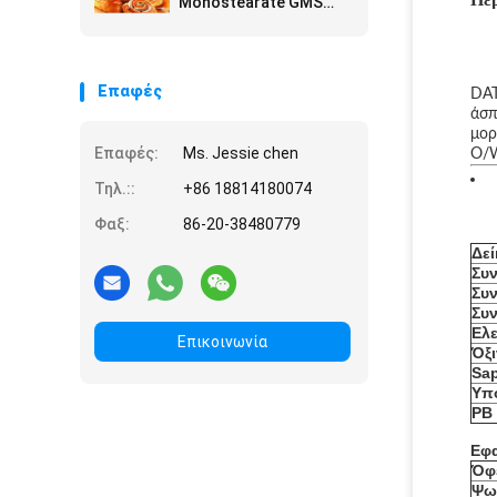
Monostearate GMS
τσιπ πατατών τη
Glyceryl σκόνη
Επαφές
DAT
άσπ
μορ
Επαφές:
Ms. Jessie chen
O/
Τηλ.::
+86 18814180074
Φαξ:
86-20-38480779
Δεί
Συν
Συν
Συν
Ελε
Επικοινωνία
Όξι
Sap
Υπ
PB 
Εφ
Όφ
Ψω