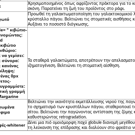
Χρησιμοποιημένος όπως αφρίζοντας πράκτορα για το κέ
κ
σκόνη. Παρατείνει τη ζωή του προϊόντος στο ράφι.
Προωθεί τη γαλακτωματοποίηση του γαλακτοκομικού λ
γωτό
κρύσταλλο πάγου. Βελτιώνει τις στοματικές αισθήσεις 
Αυξάνει το ποσοστό διόγκωσης.
le= " κιβώτιο-
ινομώντας:
rd
κιβώτιο
ριθώριο:
 να γεμίσει:
x σύνορα:
Τα σταθερά γαλακτώματα, αποτρέπουν την απελασματο
 κανένας
ιζηματογένεση. Βελτιώνει τη στοματική αίσθηση.
ρίληψη:
ένας 0px
ετος-
υγραμμίστε:
σική γραμμή
argarine
Βελτιώνει την ικανότητα εκμετάλλευσης νερού της παγω
γωμένα
το σχηματισμό των κρυστάλλων πάγου, σταθεροποιεί τ
όφιμα
σίτου. Βελτιώνει την παγώνοντας αντίσταση της ζύμης κ
καθυστερώντας retrogradation.
Δίνει μια πιό ομοιόμορφη παχύ globule διανομή μεγέθου
ές-whitener
τη λεύκανση της επίδρασης και διαλύουν στο φρεάτιο ν