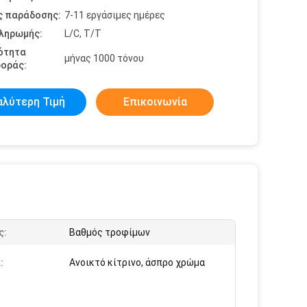
ς παράδοσης:
7-11 εργάσιμες ημέρες
πληρωμής:
L/C, T/T
ότητα
μήνας 1000 τόνου
οράς:
αλύτερη Τιμή
Επικοινωνία
ς:
Βαθμός τροφίμων
:
Ανοικτό κίτρινο, άσπρο χρώμα