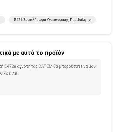
E471 Συμπλήρωμα Υγειονομικής Περίθαλψης
ικά με αυτό το προϊόν
τή E472e αγνότητας DATEM θα μπορούσατε να μου
ικό κ.λπ.