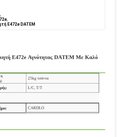
,
72e
,
ητή E472e DATEM
οιητή E472e Αγνότητας DATEM Με Καλό
ες
25kg τσάντα
ς:
μής:
L/C, T/T
CARDLO
ήμα: