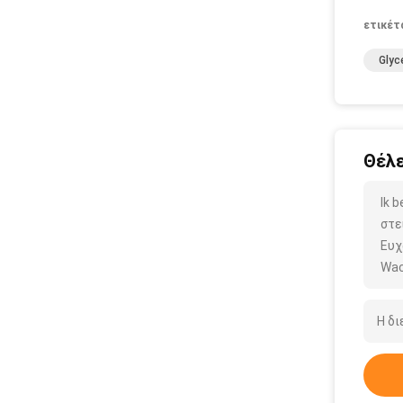
ετικέτ
Glyc
Θέλε
Ik 
στε
Ευχ
Wac