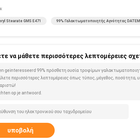
α:
eryl Stearate GMS E471
99% Γαλακτωματοποιητής Αγνότητας DATEM
τε να μάθετε περισσότερες λεπτομέρειες σχετ
ben geïnteresseerd 99% πρόσθετη ουσία τροφίμων γαλακτωματοποιη
ίλετε περισσότερες λεπτομέρειες όπως τύπος, μέγεθος, ποσότητα, υλ
αριστώ!
hten op je antwoord.
υποβολή