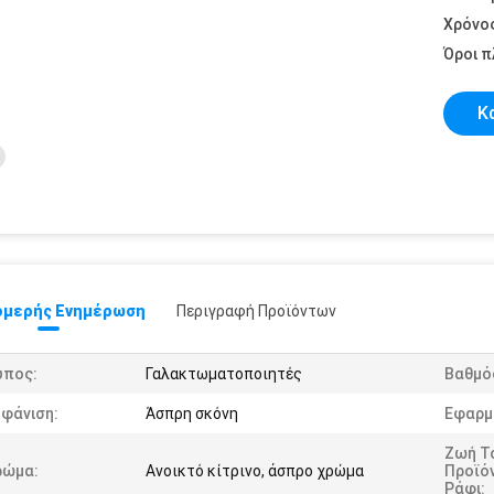
Χρόνο
Όροι 
Κ
μερής Ενημέρωση
Περιγραφή Προϊόντων
ύπος:
Γαλακτωματοποιητές
Βαθμό
μφάνιση:
Άσπρη σκόνη
Εφαρμ
Ζωή Τ
ρώμα:
Ανοικτό κίτρινο, άσπρο χρώμα
Προϊό
Ράφι: