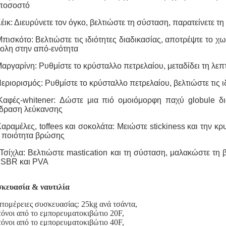
 ποσοστό
έικ: Διευρύνετε τον όγκο, βελτιώστε τη σύσταση, παρατείνετε τ
πισκότο: Βελτιώστε τις ιδιότητες διαδικασίας, αποτρέψτε το χ
ολη στην από-ενότητα
αργαρίνη: Ρυθμίστε το κρύσταλλο πετρελαίου, μεταδίδει τη λε
εριορισμός: Ρυθμίστε το κρύσταλλο πετρελαίου, βελτιώστε τις ι
Καφές-whitener: Δώστε μια πιό ομοιόμορφη παχύ globule δ
ίδραση λεύκανσης
αραμέλες, toffees και σοκολάτα: Μειώστε stickiness και την 
 ποιότητα βρώσης
Τσίχλα: Βελτιώστε mastication και τη σύσταση, μαλακώστε τη β
 SBR και PVA
κευασία & ναυτιλία
τομέρειες συσκευασίας: 25kg ανά τσάντα,
τόνοι από το εμπορευματοκιβώτιο 20F,
τόνοι από το εμπορευματοκιβώτιο 40F,