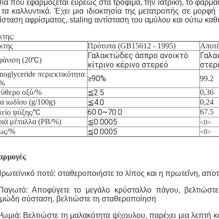
ία που εφαρμόζεται ευρέως στα τρόφιμα, την ιατρική, το φαρμα
 τα καλλυντικά. Έχει μια ιδιοκτησία της μετατροπής σε μορφή 
ίσταση αφρίσματος, staling αντίσταση του αμύλου και ούτω καθ
κτης:
κτης
Πρότυπα (GB15612 - 1995)
Αποτέ
Γαλακτώδες άσπρο ανοικτό
Γαλα
℃
άνιση (20
)
κίτρινο κέρινο στερεό
στερ
oglyceride περιεκτικότητα
≥90%
99.2
/%
εύθερο οξύ/%
≦2.5
0,36
α ιωδίου (g/100g)
≦4.0
0,24
℃
60.0~70.0
67.5
είο ψύξης/
ιά μέταλλα (PB/%)
≦0.0005
<0>
ως/%
≦0.0005
<0>
αρμογές
ρωτεϊνικό ποτό: σταθεροποιήστε το λίπος και η πρωτεΐνη, αποτ
Παγωτό: Αποφύγετε το μεγάλο κρύσταλλο πάγου, βελτιώστε 
μώδη σύσταση, βελτιώστε τη σταθεροποίηση
ωμιά: Βελτιώστε τη μαλακότητα ψίχουλου, παρέχει μια λεπτή κ