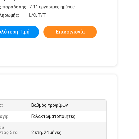
ς παράδοσης:
7-11 εργάσιμες ημέρες
πληρωμής:
L/C, T/T
αλύτερη Τιμή
Επικοινωνία
ς:
Βαθμός τροφίμων
ογή:
Γαλακτωματοποιητές
ου
ντος Στο
2 έτη, 24 μήνες