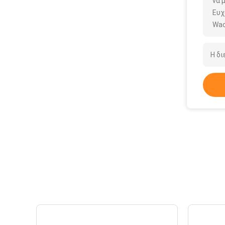
να 
Ευχ
Wac