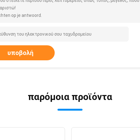
μου στείλετε περισσότερες λεπτομέρειες όπως τύπος, μέγεθος, ποσότ
αριστώ!
hten op je antwoord.
υποβολή
παρόμοια προϊόντα