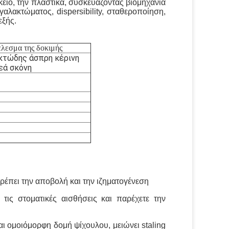
κείο, την πλαστικά, συσκευάζοντας βιομηχανία
γαλακτώματος, dispersibility, σταθεροποίηση,
εξής.
λεσμα της δοκιμής
κτώδης άσπρη κέρινη
εά σκόνη
ρέπει την αποβολή και την ιζηματογένεση
τις στοματικές αισθήσεις και παρέχετε την
αι ομοιόμορφη δομή ψίχουλου, μειώνει staling