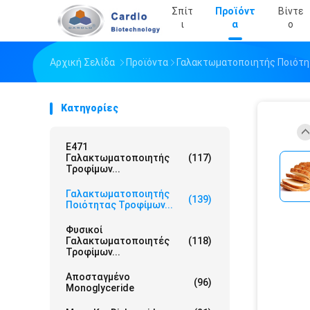
Σπίτ
Προϊόντ
Βίντε
Ι
Α
Ο
Αρχική Σελίδα
Προϊόντα
Γαλακτωματοποιητής Ποιότ
Κατηγορίες
E471
Γαλακτωματοποιητής
(117)
Τροφίμων...
Γαλακτωματοποιητής
(139)
Ποιότητας Τροφίμων...
Φυσικοί
Γαλακτωματοποιητές
(118)
Τροφίμων...
Αποσταγμένο
(96)
Monoglyceride