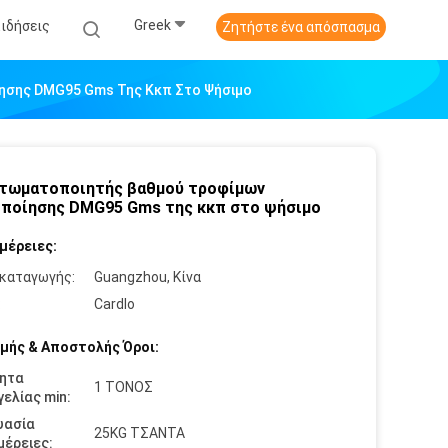
Greek
Ειδήσεις
Ζητήστε ένα απόσπασμα
ησης DMG95 Gms Της Κκπ Στο Ψήσιμο
τωματοποιητής βαθμού τροφίμων
ποίησης DMG95 Gms της κκπ στο ψήσιμο
μέρειες:
καταγωγής:
Guangzhou, Κίνα
:
Cardlo
μής & Αποστολής Όροι:
ητα
1 ΤΟΝΟΣ
ελίας min:
υασία
25KG ΤΣΑΝΤΑ
έρειες: