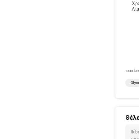
Χρο
Λιμ
ετικέτ
Glyc
Θέλε
Ik 