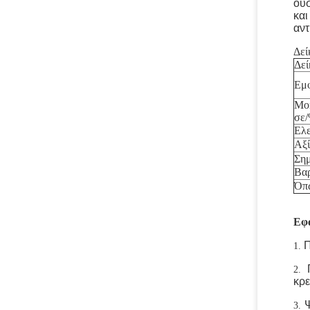
ουσ
και
αντ
Δεί
Δεί
Εμφ
Mon
σε
Ελ
Αξί
Σημ
Βαρ
Όπ
Εφ
Π
1.
2.
κρε
Ψ
3.