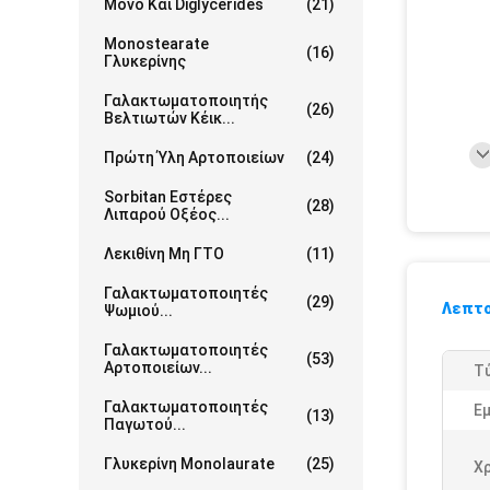
Μονο Και Diglycerides
(21)
Monostearate
(16)
Γλυκερίνης
Γαλακτωματοποιητής
(26)
Βελτιωτών Κέικ...
Πρώτη Ύλη Αρτοποιείων
(24)
Sorbitan Εστέρες
(28)
Λιπαρού Οξέος...
Λεκιθίνη Μη ΓΤΟ
(11)
Γαλακτωματοποιητές
(29)
Λεπτο
Ψωμιού...
Γαλακτωματοποιητές
(53)
Αρτοποιείων...
Τ
Γαλακτωματοποιητές
Ε
(13)
Παγωτού...
Γλυκερίνη Monolaurate
(25)
Χ