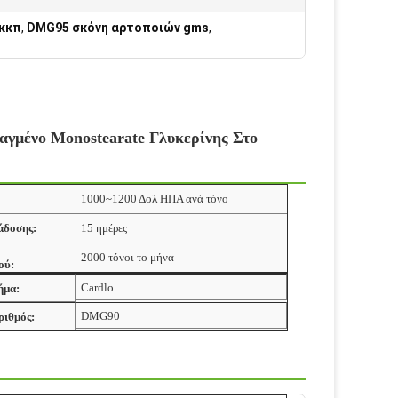
κκπ
,
DMG95 σκόνη αρτοποιών gms
,
μένο Monostearate Γλυκερίνης Στο
1000~1200 Δολ ΗΠΑ ανά τόνο
άδοσης:
15 ημέρες
2000 τόνοι το μήνα
ού:
Cardlo
ήμα:
DMG90
ριθμός: