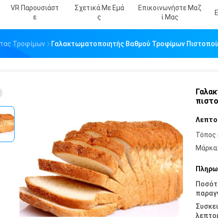
VR Παρουσιάστ
Σχετικά Με Εμά
Επικοινωνήστε Μαζ
Ε
Σ
Ί Μας
ητας Τροφίμων
Γαλακτωματοποιητής Βαθμού Τροφίμων Πιστοποί
Γαλακ
πιστο
Λεπτο
Τόπος 
Μάρκα
Πληρω
Ποσότ
παραγγ
Συσκε
λεπτομ