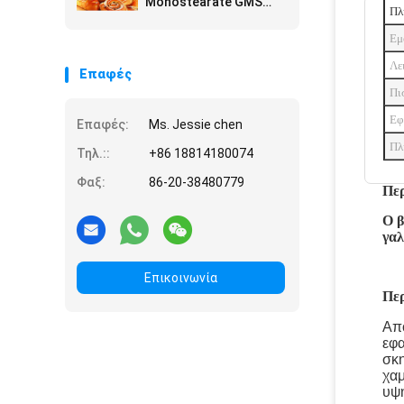
Monostearate GMS
Πλ
τσιπ πατατών τη
Glyceryl σκόνη
Εμ
Λε
Επαφές
Πι
Εφ
Επαφές:
Ms. Jessie chen
Πλ
Τηλ.::
+86 18814180074
Φαξ:
86-20-38480779
Πε
Ο β
γαλ
Επικοινωνία
Πε
Απ
εφ
σκ
χα
υψη