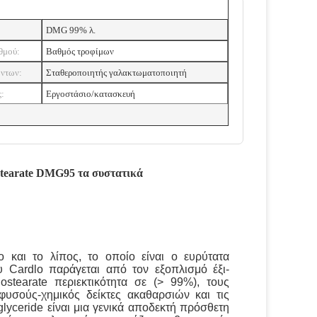
DMG 99% λ.
θμού:
Βαθμός τροφίμων
όντων:
Σταθεροποιητής γαλακτωματοποιητή
:
Εργοστάσιο/κατασκευή
stearate DMG95 τα συστατικά
ο και το λίπος, το οποίο είναι ο ευρύτατα
Cardlo παράγεται από τον εξοπλισμό έξι-
stearate περιεκτικότητα σε (> 99%), τους
υσούς-χημικός δείκτες ακαθαρσιών και τις
yceride είναι μια γενικά αποδεκτή πρόσθετη