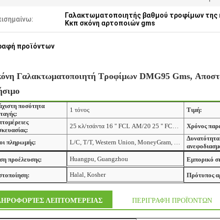
Γαλακτωματοποιητής βαθμού τροφίμων της 
πισημαίνω:
Κκπ σκόνη αρτοποιών gms
ραφή προϊόντων
όνη Γαλακτωματοποιητή Τροφίμων DMG95 Gms, Αποσταγ
ήσιμο
άχιστη ποσότητα
1 τόνος
Τιμή:
ταγής:
πτομέρειες
25 κλ/τσάντα 16 " FCL ΑΜ/20 25 " FCL ΑΜ/40
Χρόνος παρ
σκευασίας:
Δυνατότητα
οι πληρωμής:
L/C, T/T, Western Union, MoneyGram, WeChat…
ανεφοδιασμ
Huangpu, Guangzhou
ση προέλευσης:
Εμπορικό σ
Halal, Kosher
στοποίηση:
Πρότυπος α
ΗΡΟΦΟΡΊΕΣ ΛΕΠΤΟΜΈΡΕΙΑΣ
ΠΕΡΙΓΡΑΦΉ ΠΡΟΪΌΝΤΩΝ