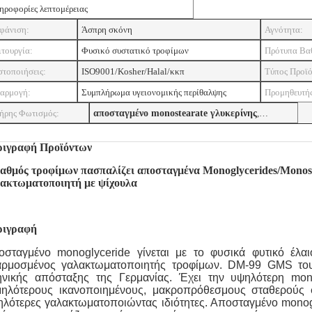
ηροφορίες λεπτομέρειας
φάνιση:
Άσπρη σκόνη
Αγνότητα:
ιτουργία:
Φυσικό συστατικό τροφίμων
Πρότυπα Βα
στοποιήσεις:
ISO9001/Kosher/Halal/κκπ
Τύπος Προϊ
αρμογή:
Συμπλήρωμα υγειονομικής περίθαλψης
Προμηθευτής
ήρης Φωτισμός:
αποσταγμένο monostearate γλυκερίνης
,
αποσταγμένο monostearate γλυκερίνης
ριγραφή Προϊόντων
αθμός τροφίμων πασπαλίζει αποσταγμένα Monoglycerides/Mono
ακτωματοποιητή με ψίχουλα
ριγραφή
οσταγμένο monoglyceride γίνεται με το φυσικά φυτικό έλαι
αρμοσμένος γαλακτωματοποιητής τροφίμων. DM-99 GMS του 
ηνικής απόσταξης της Γερμανίας. Έχει την υψηλότερη mono
μηλότερους ικανοποιημένους, μακροπρόθεσμους σταθερούς φ
λότερες γαλακτωματοποιώντας ιδιότητες. Αποσταγμένο monogl