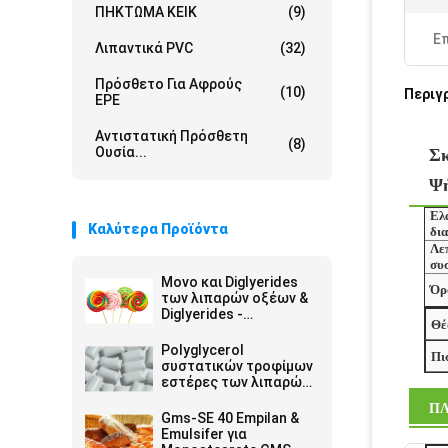
ΠΗΚΤΩΜΑ ΚΕΙΚ
(9)
Ε
Λιπαντικά PVC
(32)
Πρόσθετο Για Αφρούς
(10)
Περιγ
EPE
Αντιστατική Πρόσθετη
(8)
Ουσία...
Σκ
Ψ
Ελ
Καλύτερα Προϊόντα
δια
Λε
συ
Μονο και Diglyerides
Όρ
των λιπαρών οξέων &
Diglyerides -
Θέ
Monoglyceride E471
GMS40
Polyglycerol
Πι
συστατικών τροφίμων
εστέρες των λιπαρών
οξέων E475 PGES
ΠΛ
Gms-SE 40 Empilan &
Emulsifer για