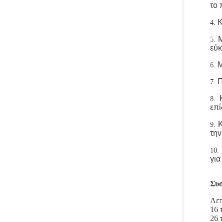
το
Κ
4.
Μ
5.
εύκ
Μ
6.
Π
7.
8.
επ
Κ
9.
την
10.
για
Συσ
Λεπ
16 
26 