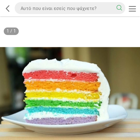
1
/
1