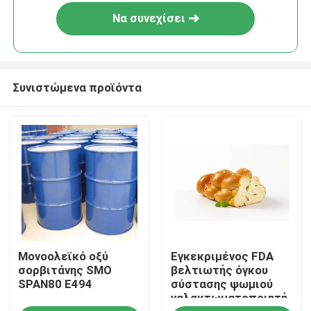
Να συνεχίσει
Συνιστώμενα προϊόντα
Σπίτι
Μονοολεϊκό οξύ
Εγκεκριμένος FDA
Προϊόντα
σορβιτάνης SMO
βελτιωτής όγκου
SPAN80 E494
σύστασης ψωμιού
γαλακτωματοποιητή
Βίντεο