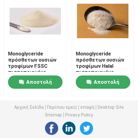
γαλακτώματος
στο γάλα
E471 γαλακτωματοποιητής τροφίμων
Γαλακτωματοποιητής ποιότητας τροφίμων
Monoglyceride
Monoglyceride
Φυσικοί γαλακτωματοποιητές τροφίμων
πρόσθετων ουσιών
πρόσθετων ουσιών
τροφίμων FSSC
τροφίμων Halal
πιστοποιημένο
πιστοποιημένο
Αποσταγμένο Monoglyceride
αποσταγμένο μη
αποσταγμένο
Αποστολή
Αποστολή
γαλακτοκομικό
Whitener καφέ
συστατικό
συστατικό
Μονο και diglycerides
ερώτησης
ερώτησης
κορφολόγων
Αρχική Σελίδα
Περίπου εμείς
επαφή
Desktop Site
Monostearate γλυκερίνης
Sitemap
Privacy Policy
Γαλακτωματοποιητής βελτιωτών κέικ