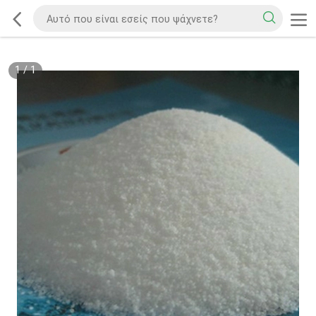
1
/
1