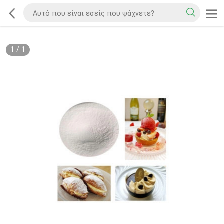
1
/
1