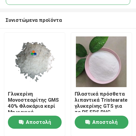
Συνιστώμενα προϊόντα
Γλυκερίνη
Πλαστικά πρόσθετα
Σπίτι
Μονοστεαρίτης GMS
λιπαντικά Tristearate
40% Φλοκάρια κερί
γλυκερίνης GTS για
Μη νιονικό
το PE EPS PVC
Προϊόντα
επιφανειακό
Αποστολή
Αποστολή
δραστικό για το νερό
στα καλλυντικά
Βίντεο
ερώτησης
ερώτησης