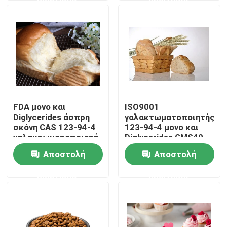
πετρελαίου
VR παρουσιάστε
Σχετικά με εμάς
Γύρος εργοστασίων
FDA μονο και
ISO9001
Diglycerides άσπρη
γαλακτωματοποιητής
Ποιοτικός έλεγχος
σκόνη CAS 123-94-4
123-94-4 μονο και
γαλακτωματοποιητή
Diglycerides GMS40
E471 GMS40
E471 τροφίμων
Αποστολή
Αποστολή
Επικοινωνήστε μαζί μας
τροφίμων
ερώτησης
ερώτησης
Ειδήσεις
Ζητήστε ένα απόσπασμα