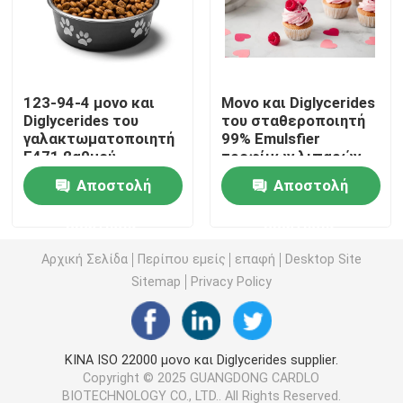
E471 γαλακτωματοποιητής τροφίμων
123-94-4 μονο και
Μονο και Diglycerides
Γαλακτωματοποιητής ποιότητας τροφίμων
Diglycerides του
του σταθεροποιητή
γαλακτωματοποιητή
99% Emulsfier
E471 βαθμού
τροφίμων λιπαρών
Φυσικοί γαλακτωματοποιητές τροφίμων
τροφίμων λιπαρών
οξέων GMS40
Αποστολή
Αποστολή
οξέων για τις
τροφές
Αποσταγμένο Monoglyceride
ερώτησης
ερώτησης
Αρχική Σελίδα
Περίπου εμείς
επαφή
Desktop Site
Μονο και diglycerides
Sitemap
Privacy Policy
Monostearate γλυκερίνης
ΚΙΝΑ ISO 22000 μονο και Diglycerides supplier.
Copyright © 2025 GUANGDONG CARDLO
Γαλακτωματοποιητής βελτιωτών κέικ
BIOTECHNOLOGY CO., LTD.. All Rights Reserved.