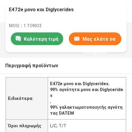
E472e μονο και Diglycerides
MOQ：1 ΤΟΝΟΣ
Καλύτερη τιμή
Μας ελάτε σε
επαφή με
Περιγραφή προϊόντων
E472e μονο και Diglycerides
,
99% αγνότητα μονο και Diglyceride
s
Ειδικότερα:
,
99% γαλακτωματοποιητής αγνότη
τας DATEM
Όροι πληρωμής
L/C, T/T