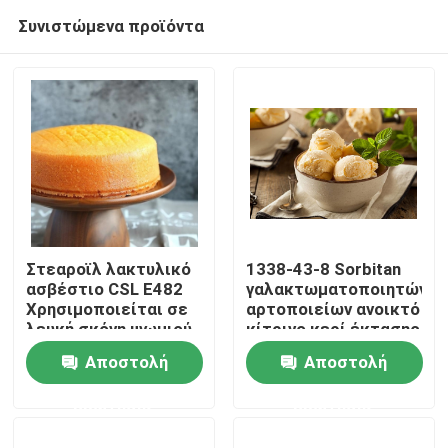
Συνιστώμενα προϊόντα
Στεαροϊλ λακτυλικό
1338-43-8 Sorbitan
ασβέστιο CSL E482
γαλακτωματοποιητών
Χρησιμοποιείται σε
αρτοποιείων ανοικτό
Σπίτι
λευκή σκόνη ψωμιού
κίτρινο κερί έκτασης
E491 εστέρων
Αποστολή
Αποστολή
λιπαρού οξέος
Προϊόντα
ερώτησης
ερώτησης
Βίντεο