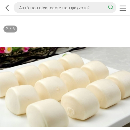
2
/
6