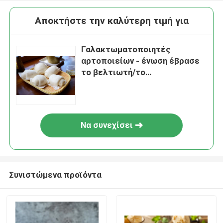
Αποκτήστε την καλύτερη τιμή για
Γαλακτωματοποιητές
αρτοποιείων - ένωση έβρασε
το βελτιωτή/το
γαλακτωματοποιητή
κουλουριών στον ατμό - άσπρη
σκόνη - GB2760
Να συνεχίσει
Συνιστώμενα προϊόντα