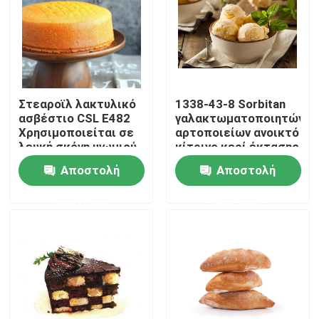
Στεαροϊλ λακτυλικό
1338-43-8 Sorbitan
ασβέστιο CSL E482
γαλακτωματοποιητών
Χρησιμοποιείται σε
αρτοποιείων ανοικτό
λευκή σκόνη ψωμιού
κίτρινο κερί έκτασης
E491 εστέρων
Αποστολή
Αποστολή
λιπαρού οξέος
ερώτησης
ερώτησης
Σπίτι
Προϊόντα
Βίντεο