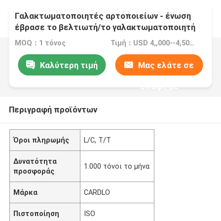
Γαλακτωματοποιητές αρτοποιείων - ένωση
έβρασε το βελτιωτή/το γαλακτωματοποιητή
κουλουριών στον ατμό - άσπρη σκόνη - GB2760
MOQ：1 τόνος
Τιμή：USD 4,,000--4,500/ton FOB Port Guangzhou, China
Καλύτερη τιμή
Μας ελάτε σε
επαφή με
Περιγραφή προϊόντων
Όροι πληρωμής
L/C, T/T
Δυνατότητα
1.000 τόνοι το μήνα
προσφοράς
Μάρκα
CARDLO
Πιστοποίηση
ISO