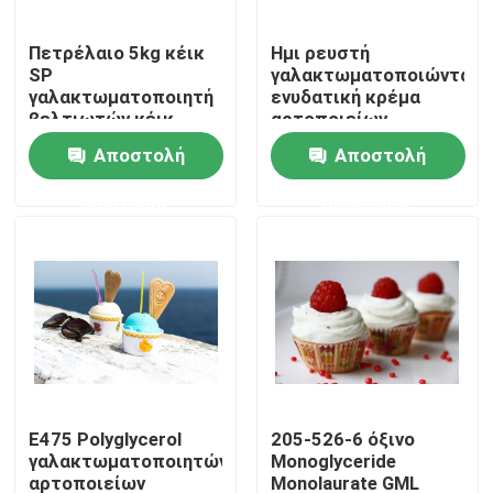
Πετρέλαιο 5kg κέικ
Ημι ρευστή
VR παρουσιάστε
SP
γαλακτωματοποιώντας
γαλακτωματοποιητή
ενυδατική κρέμα
βελτιωτών κέικ
αρτοποιείων
Σχετικά με εμάς
αρτοποιείων ή
γαλακτωματοποιητών
Αποστολή
Αποστολή
πλούσια ευώδης
ψωμιού μορφής
γεύση 20kg ανά
ερώτησης
ερώτησης
Γύρος εργοστασίων
βαρέλι
Ποιοτικός έλεγχος
Επικοινωνήστε μαζί μας
Ειδήσεις
E475 Polyglycerol
205-526-6 όξινο
γαλακτωματοποιητών
Monoglyceride
Ζητήστε ένα απόσπασμα
αρτοποιείων
Monolaurate GML