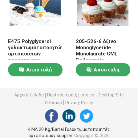
E471 γαλακτωματοποιητής τροφίμων
Γαλακτωματοποιητής ποιότητας τροφίμων
E475 Polyglycerol
205-526-6 όξινο
γαλακτωματοποιητών
Monoglyceride
αρτοποιείων
Monolaurate GML
Φυσικοί γαλακτωματοποιητές τροφίμων
εστέρες της
Dodecanoic
κιτρινωπής σκόνης
γλυκερίνης
Αποστολή
Αποστολή
λιπαρών οξέων PGE
γαλακτωματοποιητών
Αποσταγμένο Monoglyceride
Bakey
ερώτησης
ερώτησης
Μονο και diglycerides
Αρχική Σελίδα
Περίπου εμείς
επαφή
Desktop Site
Sitemap
Privacy Policy
Monostearate γλυκερίνης
ΚΙΝΑ 20 Kg/Barrel Γαλακτωματοποιητές
Γαλακτωματοποιητής βελτιωτών κέικ
αρτοποιείων supplier.
Copyright © 2026