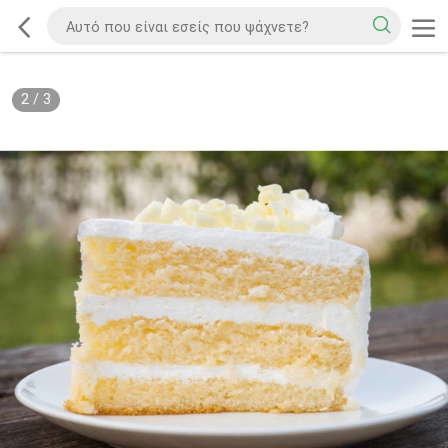
2
/
3