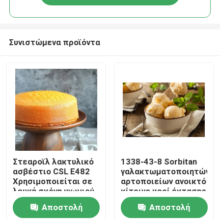
Συνιστώμενα προϊόντα
Σπίτι
Στεαροϊλ λακτυλικό
1338-43-8 Sorbitan
ασβέστιο CSL E482
γαλακτωματοποιητών
Χρησιμοποιείται σε
αρτοποιείων ανοικτό
Προϊόντα
λευκή σκόνη ψωμιού
κίτρινο κερί έκτασης
E491 εστέρων
Αποστολή
Αποστολή
λιπαρού οξέος
Βίντεο