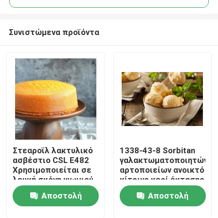
Συνιστώμενα προϊόντα
Στεαροϊλ λακτυλικό
1338-43-8 Sorbitan
Σπίτι
ασβέστιο CSL E482
γαλακτωματοποιητών
Χρησιμοποιείται σε
αρτοποιείων ανοικτό
λευκή σκόνη ψωμιού
κίτρινο κερί έκτασης
Προϊόντα
E491 εστέρων
Αποστολή
Αποστολή
λιπαρού οξέος
Βίντεο
ερώτησης
ερώτησης