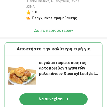
Tianhe District, Guangzhou, China
,ΚΙΝΑ
5.0
Ελεγχμένος προμηθευτής
Δείτε περισσότερων
Αποκτήστε την καλύτερη τιμή για
οι γαλακτωματοποιητές
αρτοποιείων τηγανιτών
μαλακώνουν Stearoyl Lactylate
E481 νατρίου ψίχουλου
ψωμιού
Να συνεχίσει