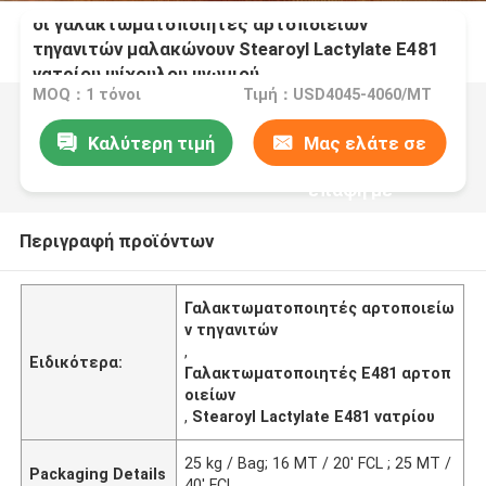
οι γαλακτωματοποιητές αρτοποιείων
τηγανιτών μαλακώνουν Stearoyl Lactylate E481
νατρίου ψίχουλου ψωμιού
MOQ：1 τόνοι
Τιμή：USD4045-4060/MT
Καλύτερη τιμή
Μας ελάτε σε
επαφή με
Περιγραφή προϊόντων
Γαλακτωματοποιητές αρτοποιείω
ν τηγανιτών
,
Ειδικότερα:
Γαλακτωματοποιητές E481 αρτοπ
οιείων
,
Stearoyl Lactylate E481 νατρίου
25 kg / Bag; 16 MT / 20' FCL ; 25 MT /
Packaging Details
40' FCL