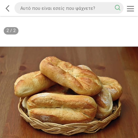
2
/
2