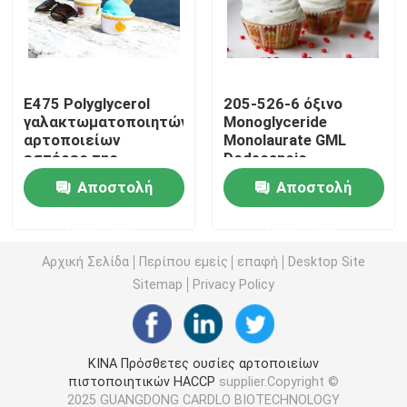
E471 γαλακτωματοποιητής τροφίμων
E475 Polyglycerol
205-526-6 όξινο
Γαλακτωματοποιητής ποιότητας τροφίμων
γαλακτωματοποιητών
Monoglyceride
αρτοποιείων
Monolaurate GML
εστέρες της
Dodecanoic
Φυσικοί γαλακτωματοποιητές τροφίμων
κιτρινωπής σκόνης
γλυκερίνης
Αποστολή
Αποστολή
λιπαρών οξέων PGE
γαλακτωματοποιητών
Bakey
Αποσταγμένο Monoglyceride
ερώτησης
ερώτησης
Αρχική Σελίδα
Περίπου εμείς
επαφή
Desktop Site
Μονο και diglycerides
Sitemap
Privacy Policy
Monostearate γλυκερίνης
ΚΙΝΑ Πρόσθετες ουσίες αρτοποιείων
πιστοποιητικών HACCP
supplier.Copyright ©
Γαλακτωματοποιητής βελτιωτών κέικ
2025 GUANGDONG CARDLO BIOTECHNOLOGY