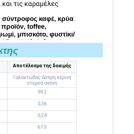
α και τις καραμέλες
, σύντροφος καφέ, κρύα
προϊόν, toffee,
ωμί, μπισκότο, φυστίκι/
ύδων (γάλα), λουκάνικα,
κτης
ικάντικο
τρόφιμα, κ.λπ.
Αποτέλεσμα της δοκιμής
Γαλακτώδης άσπρη κέρινη
στερεά σκόνη
99.2
0,36
0,24
67.5