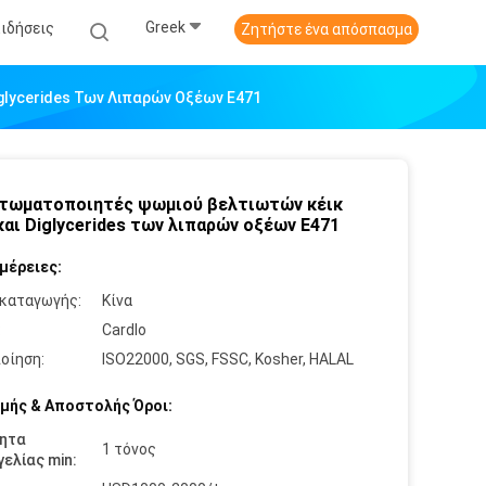
Greek
Ειδήσεις
Ζητήστε ένα απόσπασμα
glycerides Των Λιπαρών Οξέων E471
τωματοποιητές ψωμιού βελτιωτών κέικ
και Diglycerides των λιπαρών οξέων E471
μέρειες:
καταγωγής:
Κίνα
:
Cardlo
οίηση:
ISO22000, SGS, FSSC, Kosher, HALAL
μής & Αποστολής Όροι:
ητα
1 τόνος
ελίας min: