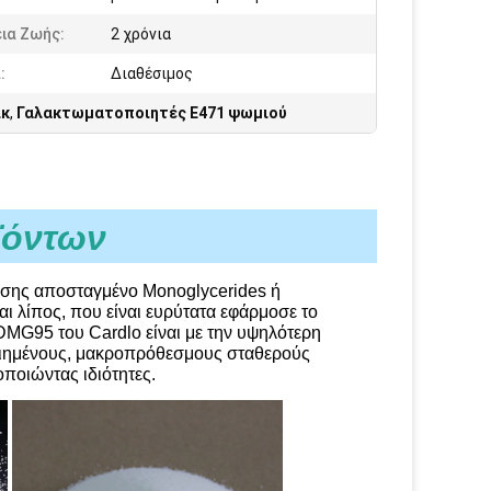
ια Ζωής:
2 χρόνια
:
Διαθέσιμος
ικ
,
Γαλακτωματοποιητές E471 ψωμιού
ϊόντων
σης αποσταγμένο Monoglycerides ή 
ι λίπος, που είναι ευρύτατα εφάρμοσε το 
MG95 του Cardlo είναι με την υψηλότερη 
οιημένους, μακροπρόθεσμους σταθερούς 
ποιώντας ιδιότητες.