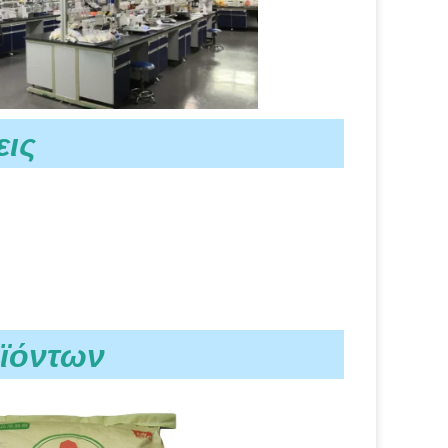
εις
ϊόντων