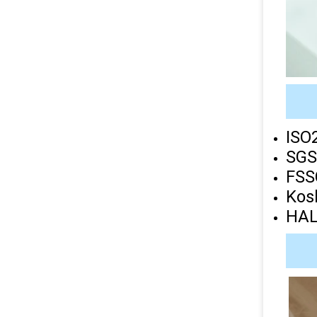
ISO
SGS
FSS
Kos
HA