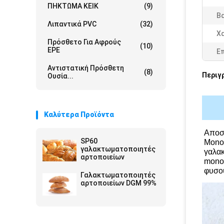
ΠΗΚΤΩΜΑ ΚΕΙΚ
(9)
Β
Λιπαντικά PVC
(32)
Χ
Πρόσθετο Για Αφρούς
(10)
EPE
Ε
Αντιστατική Πρόσθετη
(8)
Περιγ
Ουσία...
Καλύτερα Προϊόντα
Αποστ
SP60
Monos
γαλακτωματοποιητές
γαλακ
αρτοποιείων
monos
φυσού
Γαλακτωματοποιητές
αρτοποιείων DGM 99%