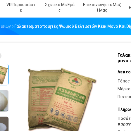
VR Παρουσιάστ
Σχετικά Με Εμά
Επικοινωνήστε Μαζ
Ε
Σ
Ί Μας
ιείων
Γαλακτωματοποιητές Ψωμιού Βελτιωτών Κέικ Μονο Και Di
Γαλακ
μονο 
Λεπτο
Τόπος 
Μάρκα
Πιστοπ
Πληρω
Ποσότ
παραγγ