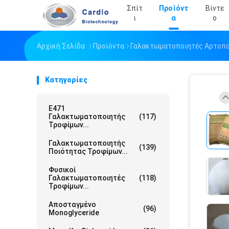
Σπίτ
Προϊόντ
Βίντε
Ι
Α
Ο
Αρχική Σελίδα
Προϊόντα
Γαλακτωματοποιητές Αρτοπο
Κατηγορίες
E471
Γαλακτωματοποιητής
(117)
Τροφίμων...
Γαλακτωματοποιητής
(139)
Ποιότητας Τροφίμων...
Φυσικοί
Γαλακτωματοποιητές
(118)
Τροφίμων...
Αποσταγμένο
(96)
Monoglyceride