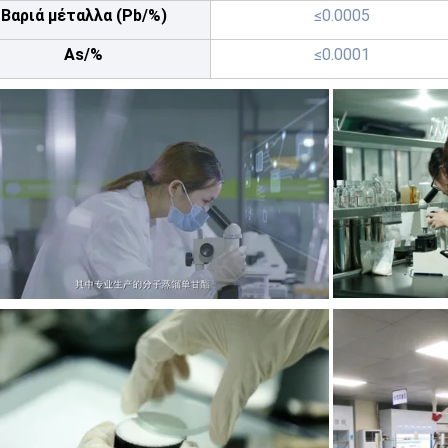
Βαριά μέταλλα (Pb/%)
≤0.0005
As/%
≤0.0001