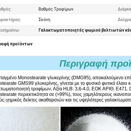
αθμός:
Βαθμός Τροφίμων
Διάρκε
αρακτήρας:
Σκόνη
Δείγμα
πισημαίνω:
Γαλακτωματοποιητές ψωμιού βελτιωτών κέ
ραφή προϊόντων
Περιγραφή προ
αγμένο Monostearate γλυκερίνης (DMG95), αποκαλούμενο επί
tearate GMS99 γλυκερίνης, γίνεται με το φυσικό φυτικό έλαιο κα
τωματοποιητή τροφίμων. Αξία HLB: 3.6-4.0, ΕΟΚ ΑΡΙΘ. E471. D
tearate περιεκτικότητα σε (>99%), τους χαμηλότερους ικανοπ
ς-χημικός δείκτες ακαθαρσιών και τις υψηλότερες γαλακτωματο