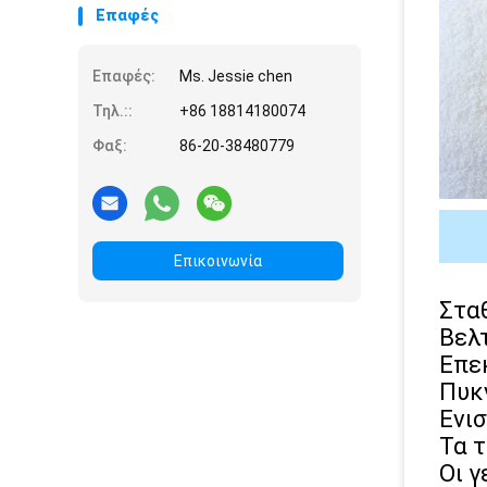
Επαφές
Επαφές:
Ms. Jessie chen
Τηλ.::
+86 18814180074
Φαξ:
86-20-38480779
Επικοινωνία
Στα
Βελ
Επε
Πυκ
Ενι
Τα 
Οι 