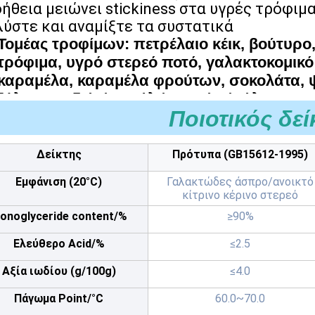
ήθεια μειώνει stickiness στα υγρές τρόφιμ
λύστε και αναμίξτε τα συστατικά
Τομέας τροφίμων: πετρέλαιο κέικ, βούτυρο
τρόφιμα, υγρό στερεό ποτό, γαλακτοκομικό 
καραμέλα, καραμέλα φρούτων, σοκολάτα, ψ
ξύλο καρυδιάς/φασόλι/σουσάμι/σάλτσα καρ
Ποιοτικός δεί
ζαμπόν, νουντλς ρυζιού, νουντλς, άμυλο, π
Δείκτης
Πρότυπα (GB15612-1995)
Εμφάνιση (20°C)
Γαλακτώδες άσπρο/ανοικτό
κίτρινο κέρινο στερεό
onoglyceride content/%
≥90%
Ελεύθερο Acid/%
≤2.5
Αξία ιωδίου (g/100g)
≤4.0
Πάγωμα Point/°C
60.0~70.0