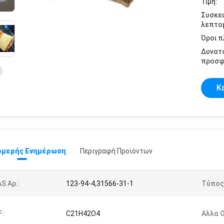
Τιμή:
Συσκε
λεπτομ
Όροι 
Δυνατ
προσφ
Κ
μερής Ενημέρωση
Περιγραφή Προϊόντων
S Αρ.:
123-94-4,31566-31-1
Τύπος
F:
C21H42O4
Αλλα 