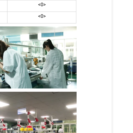
<0>
<0>