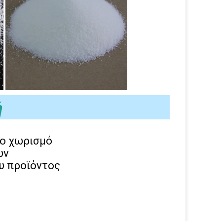
ή
το χωρισμό
ων
υ προϊόντος