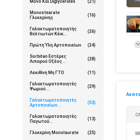
Μονο Και Diglycerides
(21)
Monostearate
(16)
Γλυκερίνης
Γαλακτωματοποιητής
(26)
Βελτιωτών Κέικ...
Πρώτη Ύλη Αρτοποιείων
(24)
Sorbitan Εστέρες
(28)
Λιπαρού Οξέος...
Λεκιθίνη Μη ΓΤΟ
(11)
Γαλακτωματοποιητές
(29)
Ψωμιού...
Λεπτο
Γαλακτωματοποιητές
(53)
Αρτοποιείων...
CA
Γαλακτωματοποιητές
(13)
Παγωτού...
Γλυκερίνη Monolaurate
(25)
M