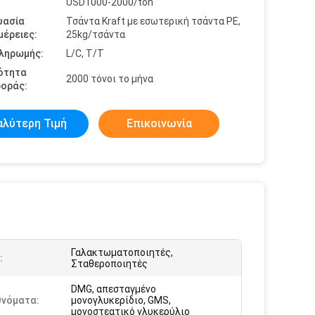
USD1000-2000/ton
υασία
Τσάντα Kraft με εσωτερική τσάντα PE,
έρειες:
25kg/τσάντα
πληρωμής:
L/C, T/T
ότητα
2000 τόνοι το μήνα
οράς:
αλύτερη Τιμή
Επικοινωνία
Γαλακτωματοποιητές,
:
Σταθεροποιητές
DMG, απεσταγμένο
Ονόματα:
μονογλυκερίδιο, GMS,
μονοστεατικό γλυκερύλιο