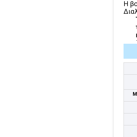
Η βο
Δια
M